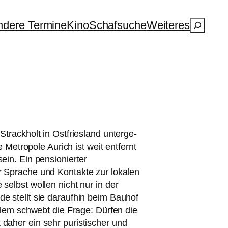
Suchen
dere Termine
Kino
Schafsuche
Weiteres
trackholt in Ostfriesland unter­ge­
Metropole Aurich ist weit ent­fernt
n. Ein pen­sio­nier­ter
r Sprache und Kontakte zur loka­len
selbst wol­len nicht nur in der
 stellt sie dar­auf­hin beim Bauhof
allem schwebt die Frage: Dürfen die
aher ein sehr puris­ti­scher und