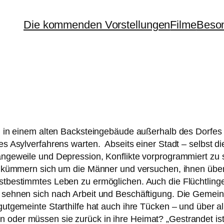
Die kommenden Vorstellungen
Filme
Beson
den in einem alten Backsteingebäude außer­halb des Dorfes S
s Asylverfahrens war­ten. Abseits einer Stadt – selbst die 
geweile und Depression, Konflikte vor­pro­gram­miert zu sei
n küm­mern sich um die Männer und ver­su­chen, ihnen übe
be­stimm­tes Leben zu ermög­li­chen. Auch die Flüchtlinge 
n seh­nen sich nach Arbeit und Beschäftigung. Die Gemeinde
ut­ge­mein­te Starthilfe hat auch ihre Tücken – und über 
oder müs­sen sie zurück in ihre Heimat? „Gestrandet ist d