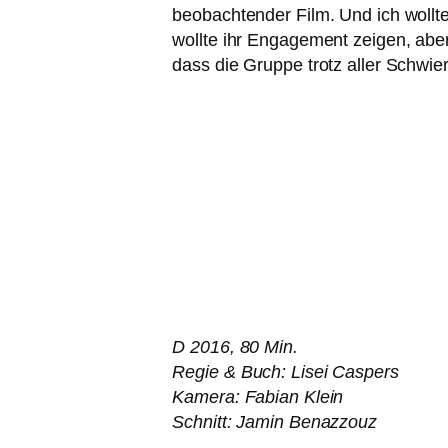
beob­ach­ten­der Film. Und ich wol
woll­te ihr Engagement zei­gen, ab
dass die Gruppe trotz aller Schwierig
D 2016, 80 Min.
Regie
&
Buch: Lisei Caspers
Kamera: Fabian Klein
Schnitt: Jamin Benazzouz