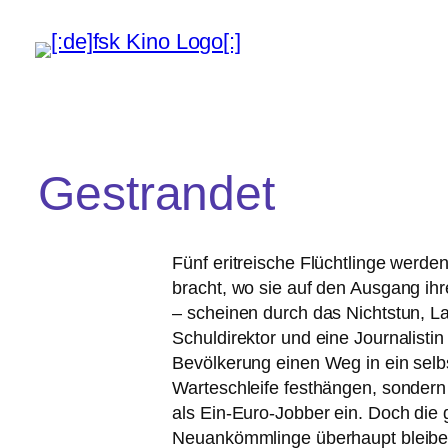
Gestrandet
Fünf eri­tre­ische Flüchtlinge wer­
bracht, wo sie auf den Ausgang ihre
– schei­nen durch das Nichtstun, Lan
Schuldirektor und eine Journalisti
Bevölkerung einen Weg in ein selbst­
Warteschleife fest­hän­gen, son­der
als Ein-Euro-Jobber ein. Doch die g
Neuankömmlinge über­haupt blei­ben 