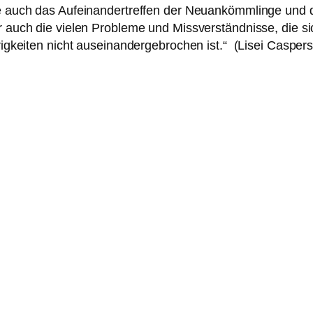
l­te auch das Aufeinandertreffen der Neuankömmlinge und 
er auch die vie­len Probleme und Missverständnisse, die s
keiten nicht aus­ein­an­der­ge­bro­chen ist.“ (Lisei Caspers