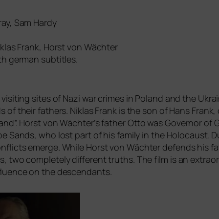
ray, Sam Hardy
iklas Frank, Horst von Wächter
th ger­man sub­tit­les.
isi­ting sites of Nazi war cri­mes in Poland and the Ukrai
 of their fathers. Niklas Frank is the son of Hans Frank
and”. Horst von Wächter’s father Otto was Governor of G
ppe Sands, who lost part of his fami­ly in the Holocaust. D
­flicts emer­ge. While Horst von Wächter defends his fath
 two com­ple­te­ly dif­fe­rent truths. The film is an extra­
influence on the descendants.