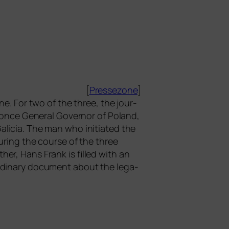
[
Pres­se­zo­ne
]
ne. For two of the three, the jour­
, once General Governor of Poland,
alicia. The man who initia­ted the
uring the cour­se of the three
er, Hans Frank is fil­led with an
or­di­na­ry docu­ment about the lega­