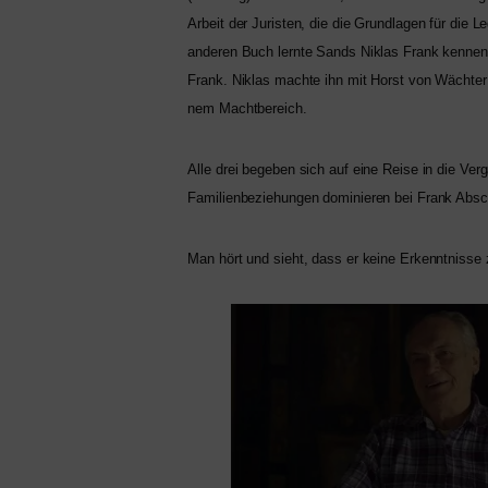
Arbeit der Juristen, die die Grundlagen für die 
ande­ren Buch lern­te Sands Niklas Frank ken­nen
Frank. Niklas mach­te ihn mit Horst von Wächter
nem Machtbereich.
Alle drei bege­ben sich auf eine Reise in die Verga
Familienbeziehungen domi­nie­ren bei Frank Abs
Man hört und sieht, dass er kei­ne Erkenntnisse