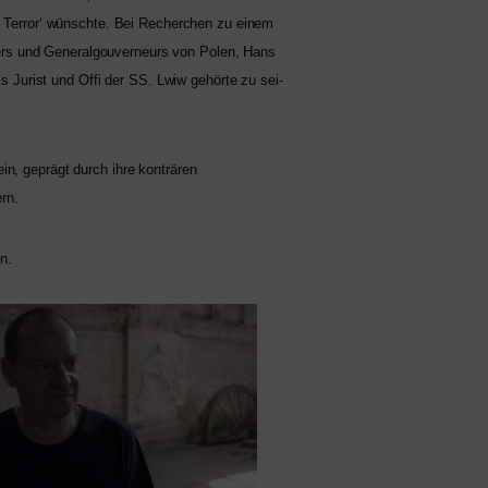
en Terror‘ wünsch­te. Bei Recherchen zu einem
ehrers und Generalgouverneurs von Polen, Hans
s Jurist und Offi der
SS
. Lwiw gehör­te zu sei­
in, geprägt durch ihre kon­trä­ren
ern.
en.