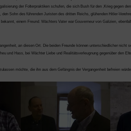
Legalisierung der Folterpraktiken schu­fen, die sich Bush für den ‚Krieg gegen d
, den Sohn des füh­ren­den Juristen des drit­ten Reichs, glü­hen­den Hitler-Ver
 bekannt, einem Freund. Wächters Vater war Gouverneur von Galizien, eben­fall
ngenheit, an die­sen Ort. Die bei­den Freunde kön­nen unter­schied­li­cher nicht se
cheu und Hass, bei Wächter Liebe und Realitätsverleugnung gegen­über den Elt
 zulas­sen möch­te, die ihn aus dem Gefängnis der Vergangenheit befrei­en würd