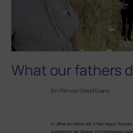
What our fathers d
Ein Film von
David Evans
.
In „
What our fathers did: A Nazi lega­cy“ kreu­z
(Lemberg) in der Ukraine, in Großbritannien auf­