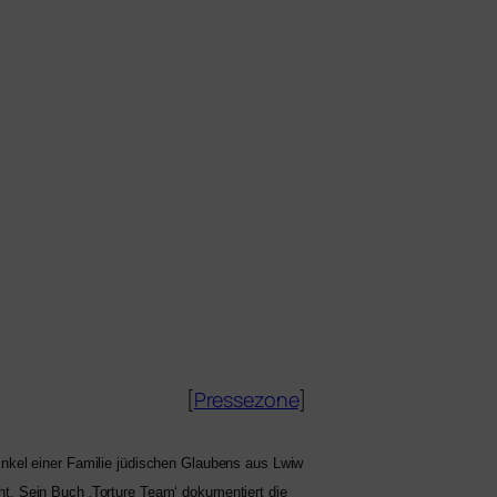
[
Pres­se­zo­ne
]
Enkel einer Familie jüdi­schen Glaubens aus Lwiw
t. Sein Buch ‚Torture Team‘ doku­men­tiert die