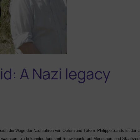
id: A Nazi legacy
en sich die Wege der Nachfahren von Opfern und Tätern. Philippe Sands ist der 
ge­wach­sen, ein bekann­ter Jurist mit Schwerpunkt auf Menschen- und Staatsrech