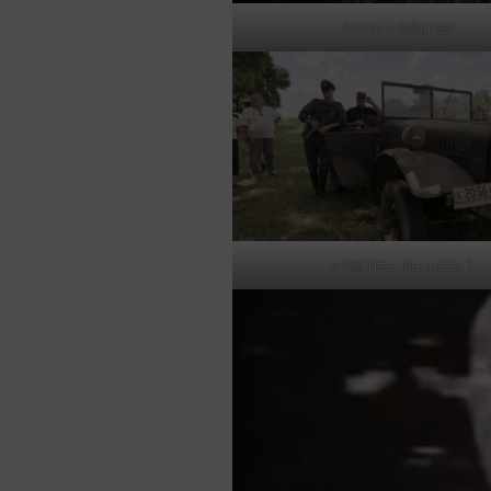
Horst‑v.-Wächter
v. Wächter, Neonazis 1