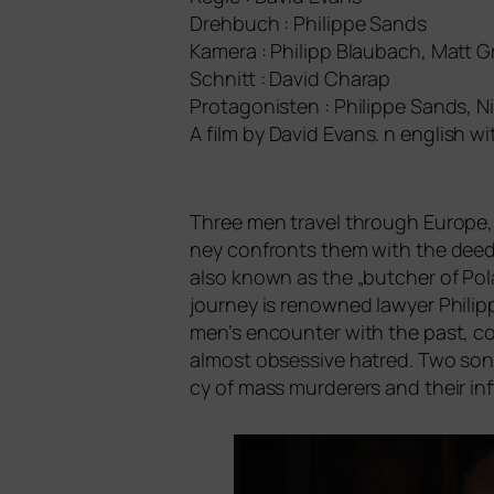
Drehbuch : Philippe Sands
Kamera : Philipp Blaubach, Matt G
Schnitt : David Charap
Protagonisten : Philippe Sands, N
A film by
David Evans
. n eng­lish wi
Three men tra­vel through Europe, v
ney con­fronts them with the deeds
also known as the „but­cher of Pol
jour­ney is renow­ned lawy­er Phili
men’s encoun­ter with the past, con
almost obses­si­ve hat­red. Two sons,
cy of mass mur­de­rers and their 