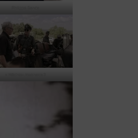
Philippe Sands
v. Wächter, Neonazis 2