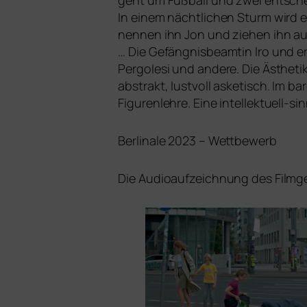
geht um Fußball und zwei ent­schei
In einem nächt­li­chen Sturm wird ei
nen­nen ihn Jon und zie­hen ihn au
… Die Gefängnisbeamtin Iro und er 
Pergolesi und ande­re. Die Ästheti
abs­trakt, lust­voll aske­tisch. Im
Figurenlehre. Eine intel­lek­tu­ell-
Berlinale 2023 – Wettbewerb
Die Audioaufzeichnung des Film