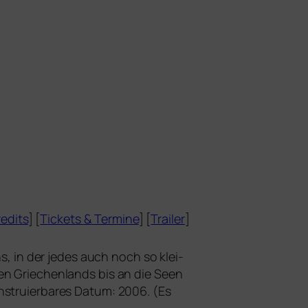
edits
] [
Tickets
&
Termine
] [
Trailer
]
ens, in der jedes auch noch so klei­
en Griechenlands bis an die Seen
stru­ier­ba­res Datum: 2006. (Es