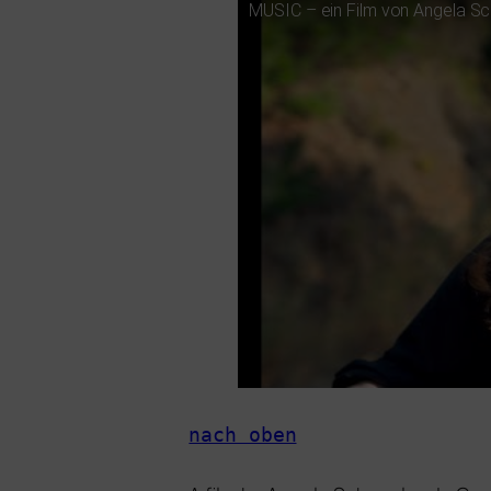
MUSIC
– ein Film von Angela Schan
nach oben