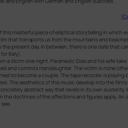
eek and English with German and English subtitles.
[
Cr
is mas­terful pie­ce of ellip­ti­cal sto­rytel­ling in which 
 film that trans­ports us from the moun­ta­ins and bea­ches
the pre­sent day. In bet­ween, the­re is one date that can
for Italy).
om a storm one night. Paramedic Elias and his wife take 
d and com­mits mans­laugh­ter. The vic­tim is none other th
amed Iro beco­me a cou­ple. The tape recor­der is play­ing b
. The aes­the­tics of this music deve­lop into the film’s in
con­cre­te­ly abs­tract way that revels in its own austeri­t
the doc­tri­nes of the affec­tions and figu­res app­ly. An add
y see.