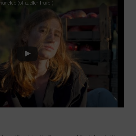
elec (offi­zi­el­ler Trailer)