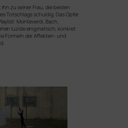
ihn zu sei­ner Frau, die bei­den
des Totschlags schul­dig. Das Opfer
laylist: Monteverdi, Bach,
en luzi­de enig­ma­tisch, kon­kret
 die Formeln der Affekten- und
nd.