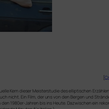
[
Cr
­el­le Kern die­ser Meisterstudie des ellip­ti­schen Erzähl
uch nicht. Ein Film, der uns von den Bergen und Stränd
n den 1980er-Jahren bis ins Heute. Dazwischen ein rekon­