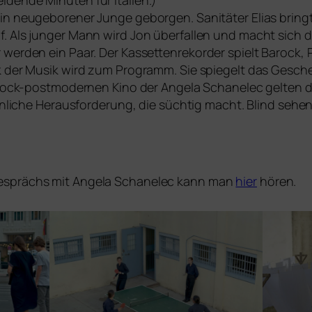
­den­de Minuten für Italien.)
n neu­ge­bo­re­ner Junge gebor­gen. Sanitäter Elias bringt 
f. Als jun­ger Mann wird Jon über­fal­len und macht sich 
wer­den ein Paar. Der Kassettenrekorder spielt Barock, P
k der Musik wird zum Programm. Sie spie­gelt das Gescheh
 barock-post­mo­der­nen Kino der Angela Schanelec gel­ten
sinn­li­che Herausforderung, die süch­tig macht. Blind sehe
gesprächs mit Angela Schanelec kann man
hier
hören.