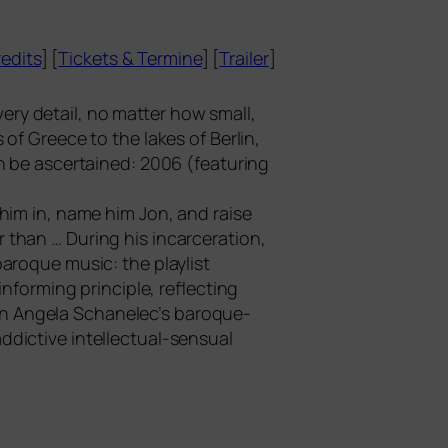
edits
] [
Tickets
&
Termine
] [
Trailer
]
every detail, no mat­ter how small,
 of Greece to the lakes of Berlin,
 be ascer­tai­ned: 2006 (fea­turing
him in, name him Jon, and rai­se
an … During his inc­ar­ce­ra­ti­on,
aro­que music: the play­list
forming prin­ci­ple, reflec­ting
y. In Angela Schanelec’s baro­que-
ic­ti­ve intellec­tu­al-sen­su­al