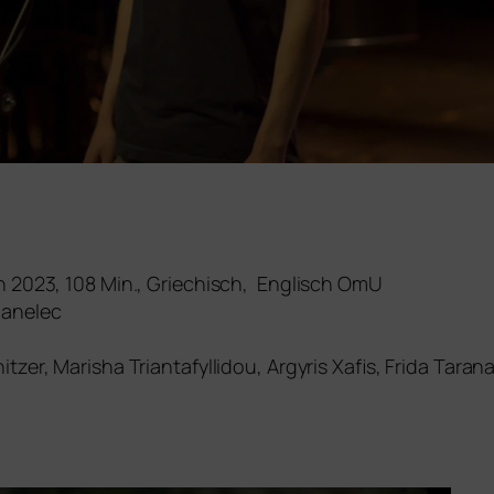
n 2023, 108 Min., Griechisch, Englisch OmU
hanelec
tzer, Marisha Triantafyllidou, Argyris Xafis, Frida Taran