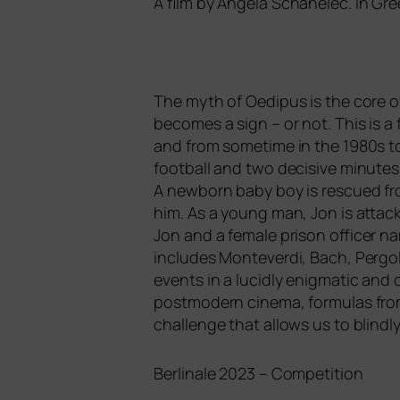
A film by Angela Schanelec. In Gr
The myth of Oedipus is the core of th
beco­mes a sign – or not. This is a
and from some­time in the 1980s to 
foot­ball and two decisi­ve minu­tes 
A new­born baby boy is res­cued fr
him. As a young man, Jon is atta­cke
Jon and a fema­le pri­son offi­cer n
includes Monteverdi, Bach, Pergolesi
events in a lucid­ly enig­ma­tic and 
post­mo­dern cine­ma, for­mu­las from 
chall­enge that allows us to blind­l
Berlinale 2023 – Competition