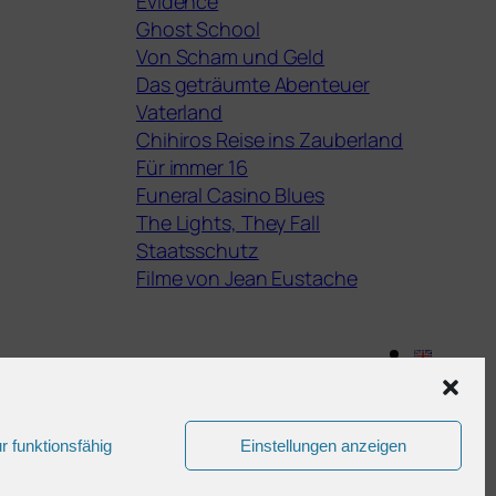
Evidence
Ghost School
Von Scham und Geld
Das geträumte Abenteuer
Vaterland
Chihiros Reise ins Zauberland
Für immer 16
Funeral Casino Blues
The Lights, They Fall
Staatsschutz
Filme von Jean Eustache
Gestaltet mit
WordPress
r funktionsfähig
Einstellungen anzeigen