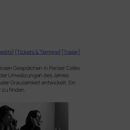
edits
] [
Tickets
&
Termine
] [
Trailer
]
d­lo­sen Gesprächen in Pariser Cafés
g der Umwälzungen des Jahres
­ler Grausamkeit ent­wi­ckelt. Ein
r zu finden.