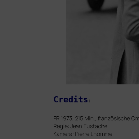
Credits
:
FR
1973, 215 Min., fran­zö­si­sche 
Regie: Jean Eustache
Kamera: Pierre Lhomme