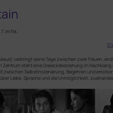
tain
7. im fsk.
[
Cr
e Léaud) ver­bringt sei­ne Tage zwi­schen zwei Frauen, en
 Im Zentrum steht eine Dreiecksbeziehung im Nachklan
eit zwi­schen Selbstinszenierung, Begehren und emo­tio­na
rk über Liebe, Sprache und die Unmöglichkeit, zuein­an­de