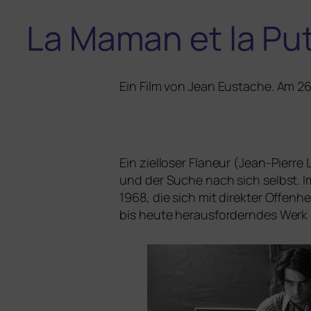
La Maman et la Pu
Ein Film von Jean Eustache. Am 26.
Ein ziel­lo­ser Flaneur (Jean-Pierr
und der Suche nach sich selbst.
1968, die sich mit direk­ter Offenh
bis heu­te her­aus­for­dern­des We