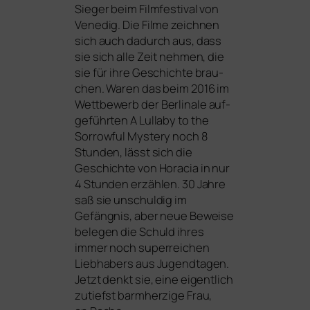
Sieger beim Filmfestival von
Venedig. Die Filme zeich­nen
sich auch dadurch aus, dass
sie sich alle Zeit neh­men, die
sie für ihre Geschichte brau­
chen. Waren das beim 2016 im
Wettbewerb der Berlinale auf­
ge­führ­ten
A Lullaby to the
Sorrowful Mystery
noch 8
Stunden, lässt sich die
Geschichte von Horacia in nur
4 Stunden erzäh­len. 30 Jahre
saß sie unschul­dig im
Gefängnis, aber neue Beweise
bele­gen die Schuld ihres
immer noch super­rei­chen
Liebhabers aus Jugendtagen.
Jetzt denkt sie, eine eigent­lich
zutiefst barm­her­zi­ge Frau,