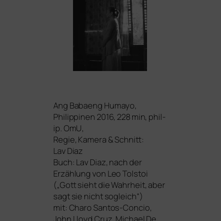
Ang Babaeng Humayo,
Philippinen 2016, 228 min, phil­
ip. OmU,
Regie, Kamera
&
Schnitt:
Lav Diaz
Buch: Lav Diaz, nach der
Erzählung von Leo Tolstoi
(„Gott sieht die Wahrheit, aber
sagt sie nicht sogleich“)
mit: Charo Santos-Concio,
John Lloyd Cruz, Michael De