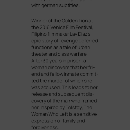
with ger­man subtitles.
Winner of the Golden Lion at
the 2016 Venice Film Festival,
Filipino film­ma­ker Lav Diaz’s
epic sto­ry of reven­ge defer­red
func­tions as a tale of urban
thea­ter and class war­fa­re.
After 30 years in pri­son, a
woman dis­co­vers that her fri­
end and fel­low inma­te com­mit­
ted the mur­der of which she
was accu­sed. This leads to her
release and sub­se­quent dis­
co­very of the man who framed
her. Inspired by Tolstoy, The
Woman Who Left is a sen­si­ti­ve
expres­si­on of fami­ly and
forgiveness.