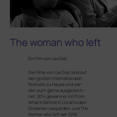
The woman who left
Ein Film von Lav Diaz.
Die Filme von Lav Diaz sind auf
den gro­ßen inter­na­tio­na­len
Festivals zu Hause und wer­
den auch ger­ne aus­ge­zeich­
net. 2014 gewann er mit From
What Is Before in Locarno den
Goldenen Leoparden, und
The
Woman who left
war 2016