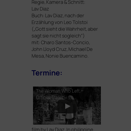
Regie, Kamera
&
Schnitt:
Lav Diaz
Buch: Lav Diaz, nach der
Erzählung von Leo Tolstoi
(„Gott sieht die Wahrheit, aber
sagt sie nicht sogleich“)
mit: Charo Santos-Concio,
John Lloyd Cruz, Michael De
Mesa, Nonie Buencamino.
Termine:
The Woman Who Left –
Official Trailer
film by Lav Diaz. In phil­ip­pi­ne