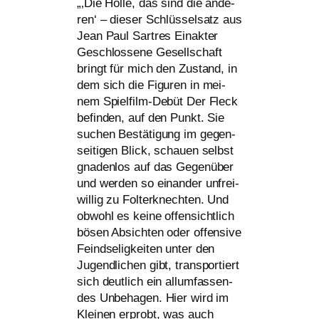
„‚Die Hölle, das sind die ande­
ren‘ – die­ser Schlüsselsatz aus
Jean Paul Sartres Einakter
Geschlossene Gesellschaft
bringt für mich den Zustand, in
dem sich die Figuren in mei­
nem Spielfilm-Debüt Der Fleck
befin­den, auf den Punkt. Sie
suchen Bestätigung im gegen­
sei­ti­gen Blick, schau­en selbst
gna­den­los auf das Gegenüber
und wer­den so ein­an­der unfrei­
wil­lig zu Folterknechten. Und
obwohl es kei­ne offen­sicht­lich
bösen Absichten oder offen­si­ve
Feindseligkeiten unter den
Jugendlichen gibt, trans­por­tiert
sich deut­lich ein all­um­fas­sen­
des Unbehagen. Hier wird im
Kleinen erprobt, was auch