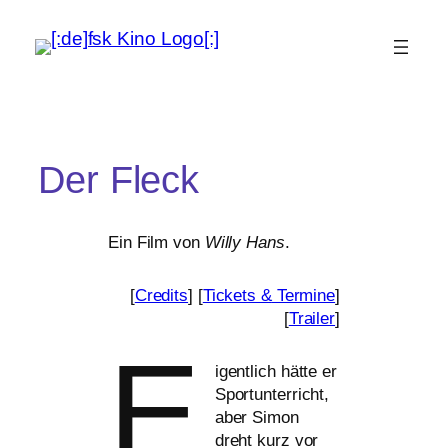
Der Fleck
Ein Film von
Willy Hans
.
[
Credits
] [
Tickets
&
Termine
]
[
Trailer
]
E
igentlich hät­te er
Sportunterricht,
aber Simon
dreht kurz vor