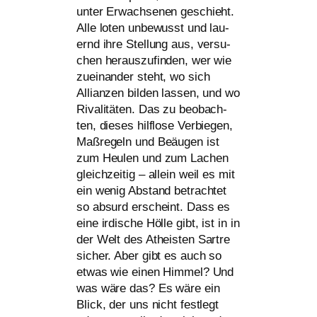
unter Erwachsenen geschieht.
Alle loten unbe­wusst und lau­
ernd ihre Stellung aus, ver­su­
chen her­aus­zu­fin­den, wer wie
zuein­an­der steht, wo sich
Allianzen bil­den las­sen, und wo
Rivalitäten. Das zu beob­ach­
ten, die­ses hilf­lo­se Verbiegen,
Maßregeln und Beäugen ist
zum Heulen und zum Lachen
gleich­zei­tig – allein weil es mit
ein wenig Abstand betrach­tet
so absurd erscheint. Dass es
eine irdi­sche Hölle gibt, ist in in
der Welt des Atheisten Sartre
sicher. Aber gibt es auch so
etwas wie einen Himmel? Und
was wäre das? Es wäre ein
Blick, der uns nicht fest­legt