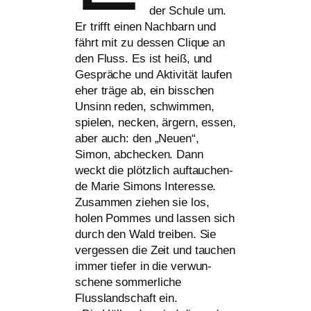
der Schule um.
Er trifft einen Nachbarn und
fährt mit zu des­sen Clique an
den Fluss. Es ist heiß, und
Gespräche und Aktivität lau­fen
eher trä­ge ab, ein biss­chen
Unsinn reden, schwim­men,
spie­len, necken, ärgern, essen,
aber auch: den „Neuen“,
Simon, abche­cken. Dann
weckt die plötz­lich auf­tau­chen­
de Marie Simons Interesse.
Zusammen zie­hen sie los,
holen Pommes und las­sen sich
durch den Wald trei­ben. Sie
ver­ges­sen die Zeit und tau­chen
immer tie­fer in die ver­wun­
sche­ne som­mer­li­che
Flusslandschaft ein.