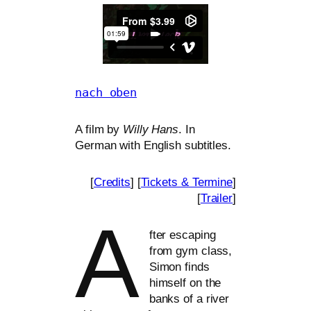
nach oben
A film by
Willy Hans
. In
German with English subtitles.
[
Credits
] [
Tickets
&
Termine
]
[
Trailer
]
A
fter esca­ping
from gym class,
Simon finds
hims­elf on the
banks of a river