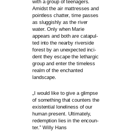
with a group of teen­agers.
Amidst the air mat­tres­ses and
point­less chat­ter, time pas­ses
as slug­gish­ly as the river
water. Only when Marie
appears and both are cata­pul­
ted into the near­by river­si­de
forest by an unex­pec­ted inci­
dent they escape the lethar­gic
group and enter the tim­e­l­ess
realm of the enchan­ted
landscape.
„
I would like to give a glim­pse
of some­thing that coun­ters the
exis­ten­ti­al loneli­ne­ss of our
human pre­sent. Ultimately,
redemp­ti­on lies in the encoun­
ter.” Willy Hans