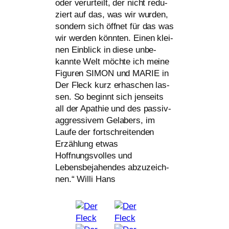
oder ver­ur­teilt, der nicht redu­
ziert auf das, was wir wur­den,
son­dern sich öff­net für das was
wir wer­den könn­ten. Einen klei­
nen Einblick in die­se unbe­
kann­te Welt möch­te ich mei­ne
Figuren
SIMON
und
MARIE
in
Der Fleck kurz erha­schen las­
sen. So beginnt sich jen­seits
all der Apathie und des pas­siv-
aggres­si­vem Gelabers, im
Laufe der fort­schrei­ten­den
Erzählung etwas
Hoffnungsvolles und
Lebensbejahendes abzu­zeich­
nen.“ Willi Hans