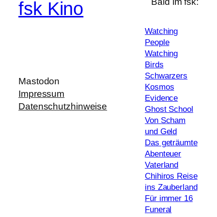
Bald im fsk:
fsk Kino
Watching
People
Watching
Birds
Schwarzers
Mastodon
Kosmos
Impressum
Evidence
Datenschutzhinweise
Ghost School
Von Scham
und Geld
Das geträumte
Abenteuer
Vaterland
Chihiros Reise
ins Zauberland
Für immer 16
Funeral