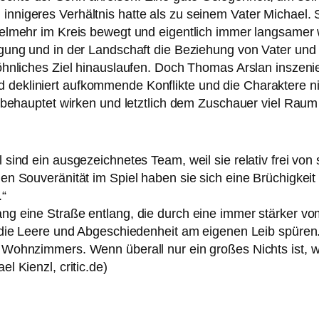
 inni­ge­res Verhältnis hat­te als zu sei­nem Vater Michae
iel­mehr im Kreis bewegt und eigent­lich immer lang­sa­mer 
wegung und in der Landschaft die Beziehung von Vater und 
söhn­li­ches Ziel hin­aus­lau­fen. Doch Thomas Arslan insze­n
d dekli­niert auf­kom­men­de Konflikte und die Charaktere 
 behaup­tet wir­ken und letzt­lich dem Zuschauer viel Raum
ind ein aus­ge­zeich­ne­tes Team, weil sie rela­tiv frei von
chen Souveränität im Spiel haben sie sich eine Brüchigkeit
.“
ng eine Straße ent­lang, die durch eine immer stär­ker vom 
 die Leere und Abgeschiedenheit am eige­nen Leib spü­ren. 
n Wohnzimmers. Wenn über­all nur ein gro­ßes Nichts ist, w
el Kienzl, critic.de)