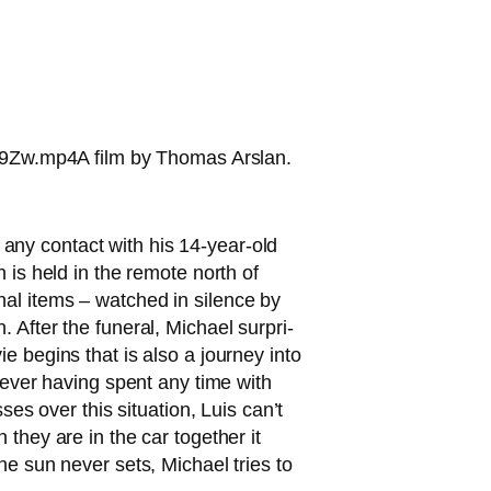
9Zw.mp4A film by Thomas Arslan.
ad any cont­act with his 14-year-old
h is held in the remo­te north of
al items – wat­ched in silence by
 After the fun­e­ral, Michael sur­pri­
e beg­ins that is also a jour­ney into
. Never having spent any time with
ses over this situa­ti­on, Luis can’t
hey are in the car tog­e­ther it
he sun never sets, Michael tri­es to