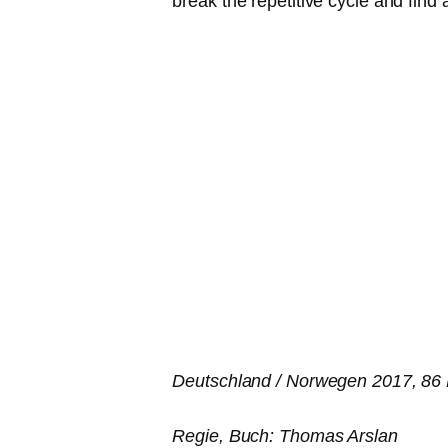
break the repe­ti­ti­ve cycle and find
Deutschland / Norwegen 2017, 86 
Regie, Buch: Thomas Arslan