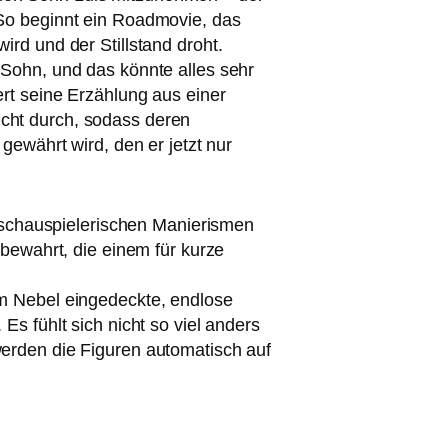
l. So beginnt ein Roadmovie, das
wird und der Stillstand droht.
Sohn, und das könn­te alles sehr
iert sei­ne Erzählung aus einer
nicht durch, sodass deren
 gewährt wird, den er jetzt nur
 schau­spie­le­ri­schen Manierismen
 bewahrt, die einem für kur­ze
Nebel ein­ge­deck­te, end­lo­se
Es fühlt sich nicht so viel anders
er­den die Figuren auto­ma­tisch auf