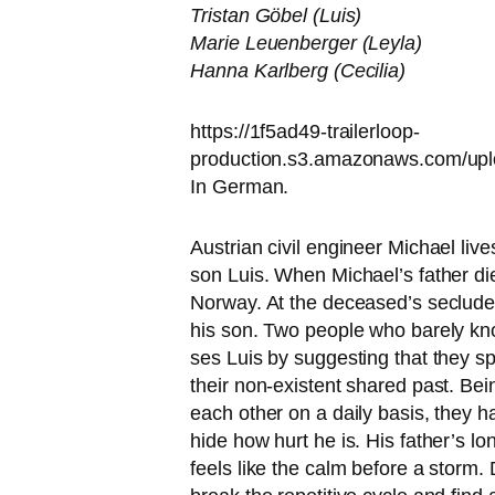
Tristan Göbel (Luis)
Marie Leuenberger (Leyla)
Hanna Karlberg (Cecilia)
https://1f5ad49-trailerloop-
production.s3.amazonaws.com/upl
In German.
Austrian civil engi­neer Michael lives
son Luis. When Michael’s father dies 
Norway. At the deceased’s secluded 
his son. Two peo­p­le who bare­ly know
ses Luis by sug­gest­ing that they sp
their non-exis­tent shared past. Bein
each other on a dai­ly basis, they hav
hide how hurt he is. His father’s lo
feels like the calm befo­re a storm.