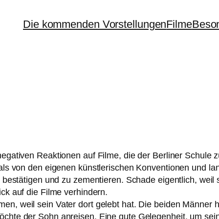
Die kommenden Vorstellungen
Filme
Beson
en nega­ti­ven Reaktionen auf Filme, die der Berliner Schule
ls von den eige­nen künst­le­ri­schen Konventionen und lang
 bestä­ti­gen und zu zemen­tie­ren. Schade eigent­lich, we
lick auf die Filme verhindern.
n, weil sein Vater dort gelebt hat. Die bei­den Männer ha
ch­te der Sohn anrei­sen. Eine gute Gelegenheit, um sei­