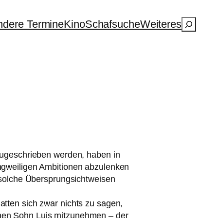
Suchen
dere Termine
Kino
Schafsuche
Weiteres
 zuge­schrie­ben wer­den, haben in
­wei­li­gen Ambitionen abzu­len­ken
il sol­che Übersprungsichtweisen
t­ten sich zwar nichts zu sagen,
nen Sohn Luis mit­zu­neh­men – der