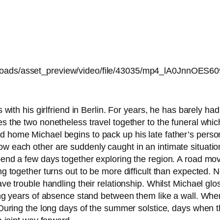
oads/asset_preview/video/file/43035/mp4_lA0JnnOES60
 with his girl­fri­end in Berlin. For years, he has bare­ly h
the two none­thel­ess tra­vel tog­e­ther to the fun­e­ral whic
home Michael beg­ins to pack up his late father’s per­so­n
 each other are sud­den­ly caught in an inti­ma­te situa­ti­on.
end a few days tog­e­ther explo­ring the regi­on. A road movi
g tog­e­ther turns out to be more dif­fi­cult than expec­ted
e trou­ble hand­ling their rela­ti­onship. Whilst Michael glos­
ng years of absence stand bet­ween them like a wall. When t
 During the long days of the sum­mer sol­sti­ce, days when t