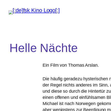
Helle Nächte
Ein Film von Thomas Arslan.
Die häu­fig gera­de­zu hys­te­ri­sch
der Regel nichts ande­res im Sinn, a
und die­se so durch die Hintertür zu
einen offe­nen und ein­fühl­sa­men B
Michael ist nach Norwegen gekom­me
aber wenigs­tens zur Beerdigung mö