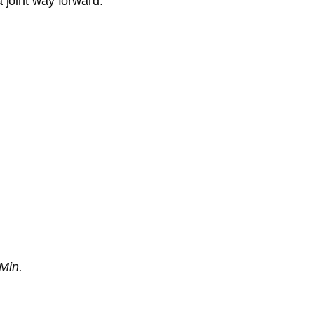
 a joint way forward.
Min.