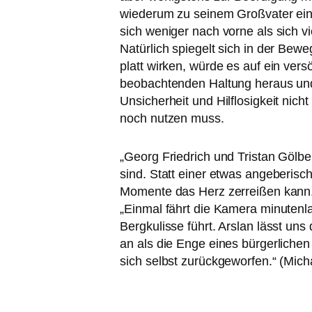
wie­der­um zu sei­nem Großvater ein
sich weni­ger nach vor­ne als sich v
Natürlich spie­gelt sich in der Be
platt wir­ken, wür­de es auf ein ver­
beob­ach­ten­den Haltung her­aus un
Unsicherheit und Hilflosigkeit nicht
noch nut­zen muss.
„
Georg Friedrich und Tristan Gölbel s
sind. Statt einer etwas ange­be­ri­s
Momente das Herz zer­rei­ßen kann
„Einmal fährt die Kamera minu­ten­la
Bergkulisse führt. Arslan lässt uns
an als die Enge eines bür­ger­li­che
sich selbst zurück­ge­wor­fen.“ (Micha