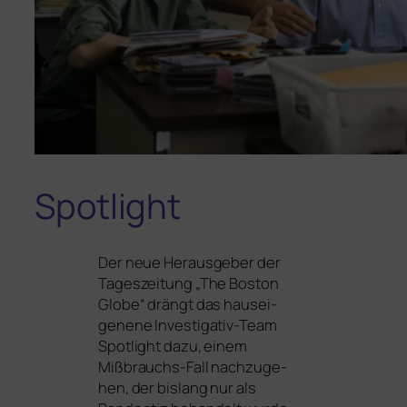
Spotlight
Der neue Herausgeber der
Tageszeitung „The Boston
Globe“ drängt das haus­ei­
gene­ne Investigativ-Team
Spotlight dazu, einem
Mißbrauchs-Fall nach­zu­ge­
hen, der bis­lang nur als