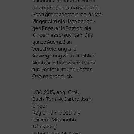
Randnotiz behan­delt wur­de.
Je län­ger die Journalisten von
Spotlight recher­chie­ren, des­to
län­ger wird die Liste der­je­ni­
gen Priester in Boston, die
Kinder miss­brauch­ten. Das
gan­ze Ausmaß an
Verschleierung und
Abwiegelung wird all­mäh­lich
sicht­bar. Erhielt zwei Oscars
für: Bester Film und Bestes
Originaldrehbuch.
USA
, 2015, engl. OmU,
Buch: Tom McCarthy, Josh
Singer
Regie: Tom McCarthy
Kamera: Masanobu
Takayanagi
Schnitt: Tom McArdie