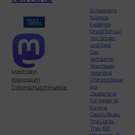
Schwarzers
Kosmos
Evidence
Ghost School
Von Scham
und Geld
Das
geträumte
Abenteuer
Mastodon
Vaterland
Impressum
Chihiros Reise
ins
Datenschutzhinweise
Zauberland
Für immer 16
Funeral
Casino Blues
The Lights,
They Fall