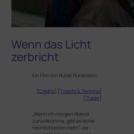
Wenn das Licht
zerbricht
Ein Film von Rúnar Rúnarsson.
[
Credits
] [
Tickets
&
Termine
]
[
Trailer
]
„
Wenn ich mor­gen Abend
zurück­kom­me, gibt es kei­ne
Heimlichkeiten mehr”, ver­