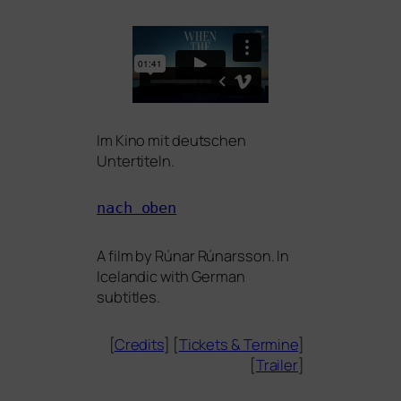
Im Kino mit deut­schen
Untertiteln.
nach oben
A film by Rúnar Rúnarsson. In
Icelandic with German
subtitles.
[
Credits
] [
Tickets
&
Termine
]
[
Trailer
]