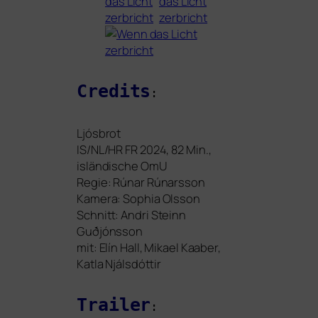
Credits
:
Ljósbrot
IS
/
NL
/
HR
FR
2024, 82 Min.,
islän­di­sche OmU
Regie: Rúnar Rúnarsson
Kamera: Sophia Olsson
Schnitt: Andri Steinn
Guðjónsson
mit: Elín Hall, Mikael Kaaber,
Katla Njálsdóttir
Trailer
: