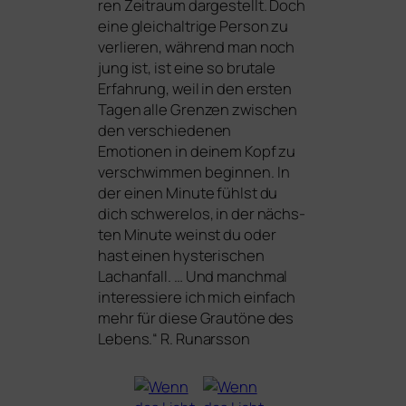
ren Zeitraum dar­ge­stellt. Doch
eine gleich­alt­ri­ge Person zu
ver­lie­ren, wäh­rend man noch
jung ist, ist eine so bru­ta­le
Erfahrung, weil in den ers­ten
Tagen alle Grenzen zwi­schen
den ver­schie­de­nen
Emotionen in dei­nem Kopf zu
ver­schwim­men begin­nen. In
der einen Minute fühlst du
dich schwe­re­los, in der nächs­
ten Minute weinst du oder
hast einen hys­te­ri­schen
Lachanfall. … Und manch­mal
inter­es­sie­re ich mich ein­fach
mehr für die­se Grautöne des
Lebens.“ R. Runarsson