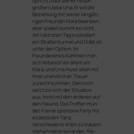
spricht Diddi sei­ner neu­en
gro­ßen Liebe Una. Er will die
Beziehung mit sei­ner lang­jäh­
ri­gen Freundin Klara been­den,
aber soweit kommt es nicht.
Am nächs­ten Tag explo­diert
ein Straßentunnel und Diddi ist
unter den Opfern. Im
Freundeskreis küm­mert man
sich lie­be­voll vor allem um
Klara, und Una muss allein mit
ihrer unend­li­chen Trauer
zurecht kom­men. Dennoch
setzt sie sich der Situation
aus, trinkt mit den ande­ren auf
den Freund. Das Treffen mün­
det in eine spon­ta­ne Party mit
exzes­si­vem Tanz.
Verschiedene Arten zu trau­ern
ste­hen neben­ein­an­der, flie­