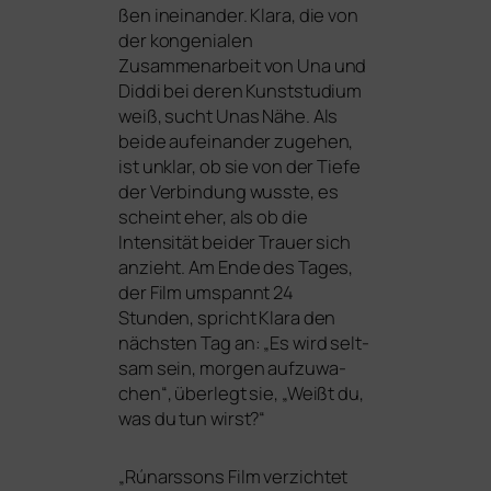
ßen inein­an­der. Klara, die von
der kon­ge­nia­len
Zusammenarbeit von Una und
Diddi bei deren Kunststudium
weiß, sucht Unas Nähe. Als
bei­de auf­ein­an­der zuge­hen,
ist unklar, ob sie von der Tiefe
der Verbindung wuss­te, es
scheint eher, als ob die
Intensität bei­der Trauer sich
anzieht. Am Ende des Tages,
der Film umspannt 24
Stunden, spricht Klara den
nächs­ten Tag an: „Es wird selt­
sam sein, mor­gen auf­zu­wa­
chen“, über­legt sie, „Weißt du,
was du tun wirst?“
„
Rúnarssons Film ver­zich­tet