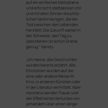
auf ein ein­fa­ches Melodrama
und erforscht statt­des­sen still
und mit allen Sinnen die plötz­
li­chen Verbindungen, die der
Tod zwi­schen den Lebenden
her­stellt. Die Zukunft war­tet in
der Schwebe; den Tag zu
über­ste­hen ist schon Drama
genug.“ Variety
„
Ich mei­ne, alle Geschichten
wur­den bereits erzählt. Alle
Emotionen wur­den auf die
eine oder ande­re Weise im
Kino, in ande­ren Künsten oder
in der Literatur ver­mit­telt. Aber
meis­tens wer­den Trauer und
der Effekt eines Verlustes von
jeman­dem über einen län­ge­