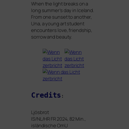
When the light breaks on a
long summer’s day in Iceland.
From one sun­set to ano­ther,
Una, a young art stu­dent
encoun­ters love, fri­end­ship,
sor­row and beauty.
Credits
:
Ljósbrot
IS
/
NL
/
HR
FR
2024, 82 Min.,
islän­di­sche OmU