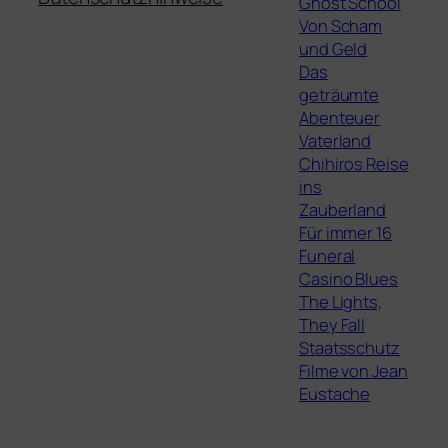
Ghost School
Von Scham
und Geld
Das
geträumte
Abenteuer
Vaterland
Chihiros Reise
ins
Zauberland
Für immer 16
Funeral
Casino Blues
The Lights,
They Fall
Staatsschutz
Filme von Jean
Eustache