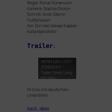
Regie: Rúnar Rúnarsson
Kamera: Sophia Olsson
Schnitt: Andri Steinn
Guðjónsson
mit: Elín Hall, Mikael Kaaber,
Katla Njálsdóttir
Trailer
:
WENN
DAS
LICHT
ZERBRICHT
–
Trailer OmeU | eng­
lish Subs
Im Kino mit deut­schen
Untertiteln.
nach oben