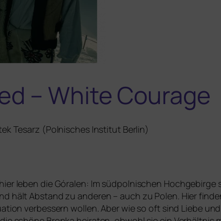
ed – White Courage
tek Tesarz (Polnisches Institut Berlin)
hier leben die Góralen: Im süd­polni­schen Hochgebirge s
und hält Abstand zu ande­ren – auch zu Polen. Hier fin­den
tuation ver­bes­sern wol­len. Aber wie so oft sind Liebe un
 die schö­ne Bronka hei­ra­ten, obwohl sie ein Verhältnis 