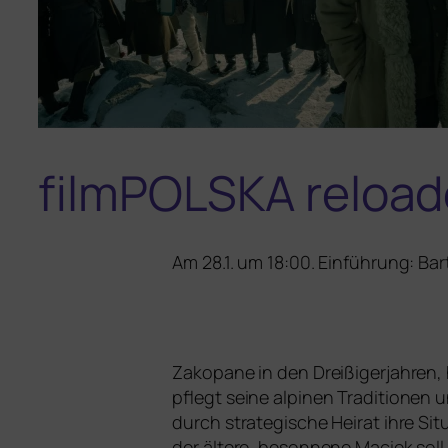
filmPOLSKA reload
Am 28.1. um 18:00. Einführung: Bar
Zakopane in den Dreißigerjahren, 
pflegt sei­ne alpi­nen Traditionen 
durch stra­te­gi­sche Heirat ihre Si
der älte­re, beson­ne­ne Maciek soll