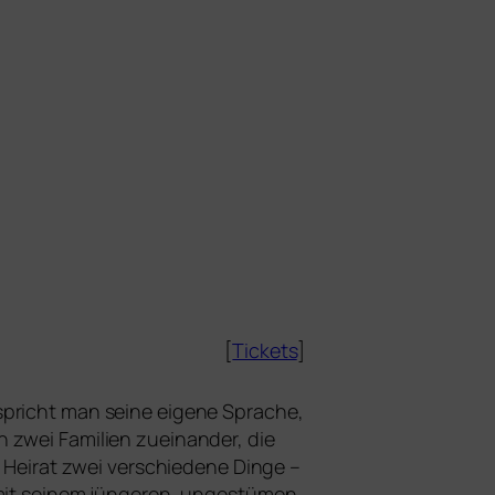
[
Tickets
]
pricht man sei­ne eige­ne Sprache,
 zwei Familien zuein­an­der, die
d Heirat zwei ver­schie­de­ne Dinge –
mit sei­nem jün­ge­ren, unge­stü­men