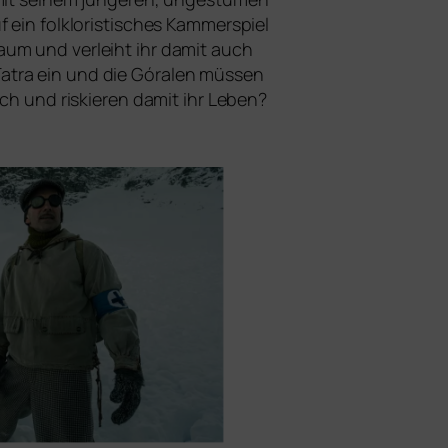
in folk­lo­ris­ti­sches Kammerspiel
aum und ver­leiht ihr damit auch
Tatra ein und die Góralen müs­sen
sch und ris­kie­ren damit ihr Leben?