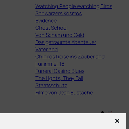
Watching People Watching Birds
Schwarzers Kosmos
Evidence
Ghost School
Von Scham und Geld
Das geträumte Abenteuer
Vaterland
Chihiros Reise ins Zauberland
Für immer 16
Funeral Casino Blues
The Lights, They Fall
Staatsschutz
Filme von Jean Eustache