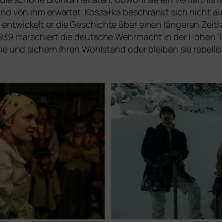
d von ihm erwar­tet. Koszałka beschränkt sich nicht auf e
t­wi­ckelt er die Geschichte über einen län­ge­ren Zeitr
 1939 mar­schiert die deut­sche Wehrmacht in der Hohen 
n sie und sichern ihren Wohlstand oder blei­ben sie rebel­li