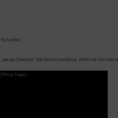
 Koszałka
i, Jakub Gierszał, Sandra Drzymalska, Wiktoria Gorodeck
Official Trailer)