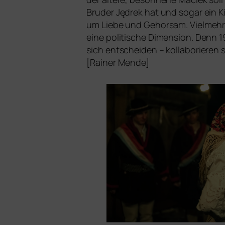
Bruder Jędrek hat und sogar ein Kin
um Liebe und Gehorsam. Vielmehr en
eine poli­ti­sche Dimension. Denn
sich ent­schei­den – kol­la­bo­rie­re
[Rainer Mende]