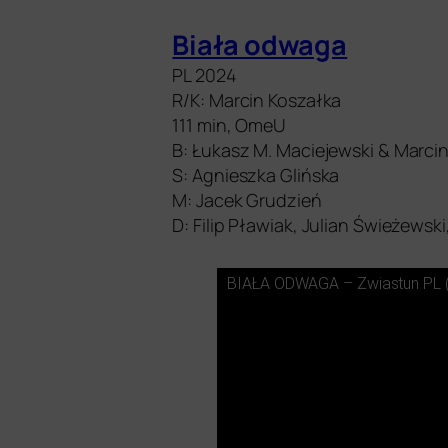
Biała odwa­ga
PL
2024
R/K: Marcin Koszałka
111 min, OmeU
B: Łukasz M. Maciejewski
&
Marcin
S: Agnieszka Glińska
M: Jacek Grudzień
D: Filip Pławiak, Julian Świeżewsk
BIAŁA
ODWAGA
– Zwiastun
PL
(