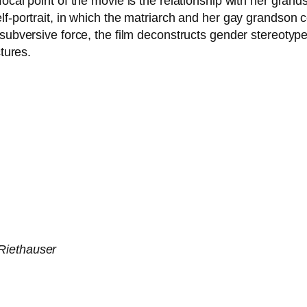
ocal point of the movie is the rela­ti­onship with her grand
-por­trait, in which the matri­arch and her gay grand­son c
b­ver­si­ve force, the film decon­s­tructs gen­der ste­reo­ty­pe
ctures.
Riethauser