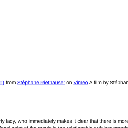
T
)
from
Stéphane Riethauser
on
Vimeo
.A film by Stépha
 lady, who imme­dia­te­ly makes it clear that the­re is more