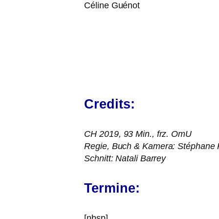
Céline Guénot
Credits:
CH
2019, 93 Min., frz. OmU
Regie, Buch
&
Kamera: Stéphane 
Schnitt: Natali Barrey
Termine:
[nbsp]