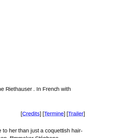
ne Riethauser . In French with
[
Credits
] [
Termine
] [
Trailer
]
 to her than just a coquet­tish hair­