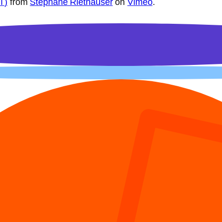
T
)
from
Stéphane Riethauser
on
Vimeo
.