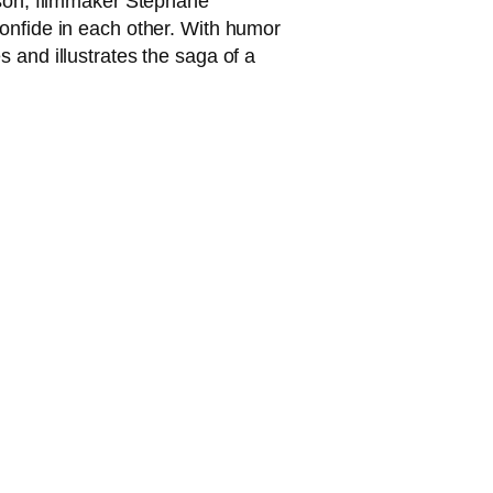
­son, film­ma­ker Stéphane
on­fi­de in each other. With humor
s and illus­tra­tes the saga of a