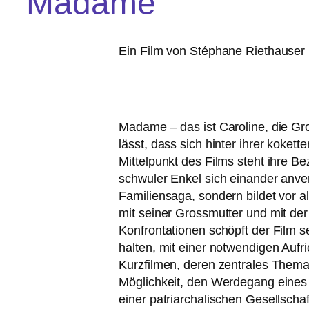
Madame
Ein Film von Stéphane Riethauser 
Madame – das ist Caroline, die Gr
lässt, dass sich hin­ter ihrer koket­
Mittelpunkt des Films steht ihre Be
schwu­ler Enkel sich ein­an­der anver­
Familiensaga, son­dern bil­det vor
mit sei­ner Grossmutter und mit der b
Konfrontationen schöpft der Film sei
hal­ten, mit einer not­wen­di­gen Au
Kurzfilmen, deren zen­tra­les Thema
Möglichkeit, den Werdegang eines M
einer patri­ar­cha­li­schen Gesellscha