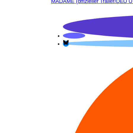
MADAME
(offi­zi­el­ler Trailer/
DEU
U