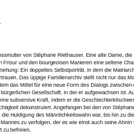
.
ossmutter von Stéphane Riethauser. Eine alte Dame, die
ten Frisur und den bour­geoi­sen Manieren eine sel­te­ne Cha
ziehung: Ein dop­pel­tes Selbstporträt, in dem die Matriar
trau­en. Das üppi­ge Familienarchiv stellt nicht nur das Mate
 allem das Mittel für eine neue Form des Dialogs zwi­sche
ür­ger­li­chen Gesellschaft, in der er auf­ge­wach­sen ist. 
­ne sub­ver­si­ve Kraft, indem er die Geschlechterklischees
frichtigkeit dekon­stru­iert. Angefangen bei den von Stépha
 die Huldigung des Männlichkeitswahn war, bis hin zu die­
annes zu ver­fol­gen, der es wie einst auch sei­ne Ahnin 
ft zu befreien.