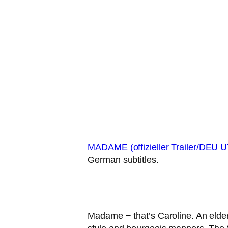
MADAME
(offi­zi­el­ler Trailer/
DEU
U
German subtitles.
Madame − that’s Caroline. An elder­ly