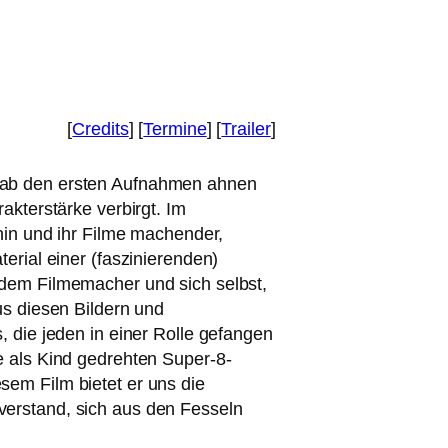
[
Credits
] [
Termine
] [
Trailer
]
 ab den ers­ten Aufnahmen ahnen
rakterstärke ver­birgt. Im
chin und ihr Filme machen­der,
rial einer (fas­zi­nie­ren­den)
n dem Filmemacher und sich selbst,
Aus die­sen Bildern und
, die jeden in einer Rolle gefan­gen
ne als Kind gedreh­ten Super-8-
sem Film bie­tet er uns die
ver­stand, sich aus den Fesseln