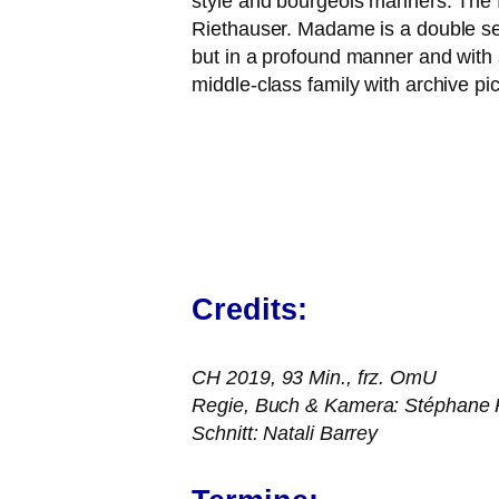
style and bour­geois man­ners. The f
Riethauser. Madame is a dou­ble self
but in a pro­found man­ner and with su
midd­le-class fami­ly with archi­ve pi
Credits:
CH
2019, 93 Min., frz. OmU
Regie, Buch
&
Kamera: Stéphane 
Schnitt: Natali Barrey