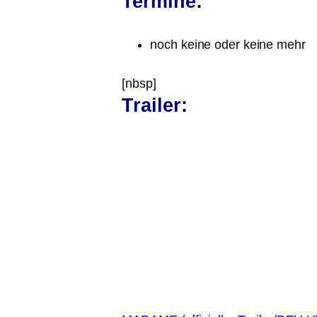
Termine:
noch kei­ne oder kei­ne mehr
[nbsp]
Trailer: