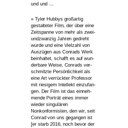
und und …
»
Tyler Hubbys groß­ar­tig
gestal­te­ter Film, der über eine
Zeitspanne von mehr als zwei­
und­zwan­zig Jahren gedreht
wur­de und eine Vielzahl von
Auszügen aus Conrads Werk
beinhal­tet, schafft es auf wun­
der­ba­re Weise, Conrads ver­
schmitz­te Persönlichkeit als
eine Art ver­rück­ter Professor
mit rie­si­gem Intellekt ein­zu­fan­
gen. Der Film ist das ein­neh­
men­de Porträt eines immer
wie­der sin­gu­lä­ren
Nonkonformisten, den wir, seit
Conrad von uns gegan­gen ist
[er starb 2016, noch bevor der