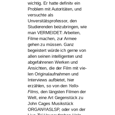
wich­tig. Er hat­te defi­nitv ein
Problem mit Autoritäten, und
ver­such­te als
Unversitätsprofessor, den
Studierenden bei­zu­brin­gen, wie
man
VERMEIDET
: Arbeiten,
Filme machen, zur Armee
gehen zu müs­sen. Ganz
begeis­tert wür­de ich ger­ne von
allen sei­nen intel­li­gen­ten und
abge­fah­re­nen Werken und
Ansichten, die der Film mit vie­
len Originalaufnahmen und
Interviews auf­bie­tet, hier
erzäh­len, so von den
Yello-
Films,
den längs­ten Filmen der
Welt, eine Art Gegenstück zu
John Cages Musikstück
ORGAN²/
ASLSP
, oder von der