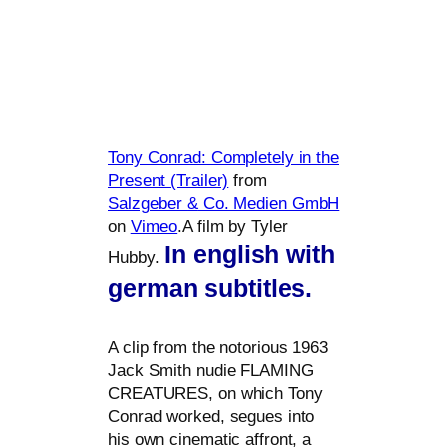
Tony Conrad: Completely in the
Present (Trailer)
from
Salzgeber
&
Co. Medien GmbH
on
Vimeo
.A film by Tyler
In eng­lish with
Hubby.
ger­man subtitles.
A clip from the noto­rious 1963
Jack Smith nudie
FLAMING
CREATURES
, on which Tony
Conrad work­ed, segues into
his own cine­ma­tic affront, a