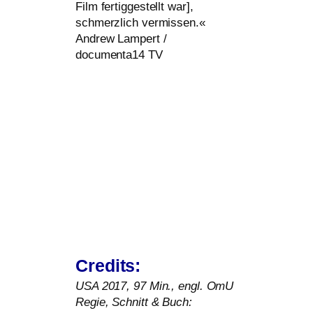
Film fer­tig­ge­stellt war],
schmerz­lich ver­mis­sen.«
Andrew Lampert /
documenta14
TV
Credits:
USA
2017, 97 Min., engl. OmU
Regie, Schnitt
&
Buch: