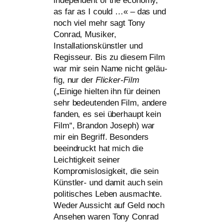
inde­pen­dent of the eco­no­my,
as far as I could …« – das und
noch viel mehr sagt Tony
Conrad, Musiker,
Installationskünstler und
Regisseur. Bis zu die­sem Film
war mir sein Name nicht geläu­
fig, nur der
Flicker-Film
(„Einige hiel­ten ihn für dei­nen
sehr bedeu­ten­den Film, ande­re
fan­den, es sei über­haupt kein
Film“, Brandon Joseph) war
mir ein Begriff. Besonders
beein­druckt hat mich die
Leichtigkeit sei­ner
Kompromislosigkeit, die sein
Künstler- und damit auch sein
poli­ti­sches Leben aus­mach­te.
Weder Aussicht auf Geld noch
Ansehen waren Tony Conrad