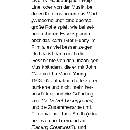
Live-TV-Hausaufgaben-Help-
Line, oder von der Musik, bei
deren Kompositionen das Wort
„Wiederholung“ eine eben­so
gro­ße Rolle spielt wie bei sei­
nen frü­he­ren Essensplänen …
aber das kann Tyler Hubby im
Film alles viel bes­ser zei­gen.
Und da ist dann noch die
Geschichte von den unzäh­li­gen
Musikbändern, die er mit John
Cale und La Monte Young
1963–65 auf­nahm, die letz­te­rer
bun­ker­te und nicht mehr her­
aus­rück­te, und die Gründung
von
The Velvet Underground,
und die Zusammenarbeit mit
Filmemacher Jack Smith (erin­
nert sich noch jemand an
Flaming Creatures
?), und