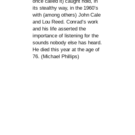
once cal­led it) caught hold, in
its ste­alt­hy way, in the 1960’s
with (among others) John Cale
and Lou Reed. Conrad’s work
and his life asser­ted the
importance of lis­tening for the
sounds nobo­dy else has heard.
He died this year at the age of
76. (Michael Phillips)