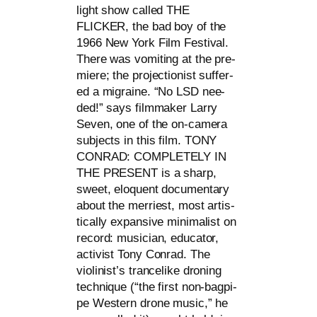
light show cal­led
THE
FLICKER
, the bad boy of the
1966 New York Film Festival.
There was vomi­ting at the pre­
mie­re; the pro­jec­tion­ist suf­fe­r­
ed a migrai­ne. “No
LSD
nee­
ded!” says film­ma­ker Larry
Seven, one of the on-came­ra
sub­jects in this film.
TONY
CONRAD
:
COMPLETELY
IN
THE
PRESENT
is a sharp,
sweet, elo­quent docu­men­ta­ry
about the mer­riest, most artis­
ti­cal­ly expan­si­ve mini­ma­list on
record: musi­ci­an, edu­ca­tor,
acti­vist Tony Conrad. The
violinist’s tran­ce­li­ke dro­ning
tech­ni­que (“the first non-bag­pi­
pe Western dro­ne music,” he