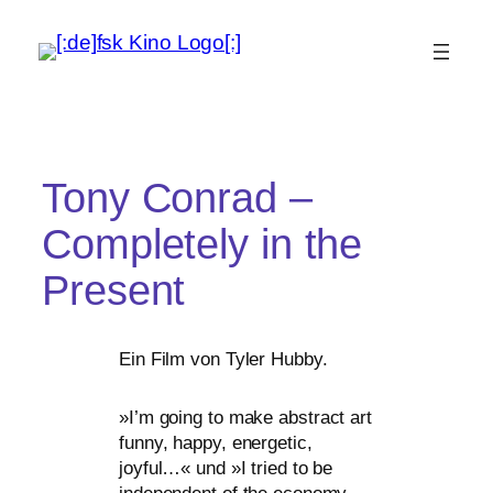
Tony Conrad –
Completely in the
Present
Ein Film von Tyler Hubby.
»
I’m going to make abs­tract art
fun­ny, hap­py, ener­ge­tic,
joyful…« und »I tried to be