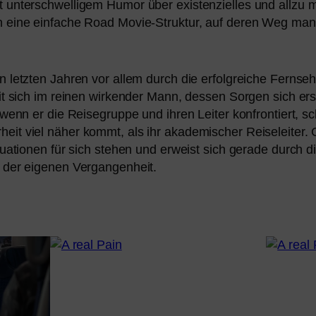
nter­schwel­li­gem Humor über exis­ten­zi­el­les und all­zu 
n eine ein­fa­che Road Movie-Struktur, auf deren Weg man 
 letz­ten Jahren vor allem durch die erfolg­rei­che Ferns
t sich im rei­nen wir­ken­der Mann, des­sen Sorgen sich er
 wenn er die Reisegruppe und ihren Leiter kon­fron­tiert, sc
eit viel näher kommt, als ihr aka­de­mi­scher Reiseleiter. G
tuationen für sich ste­hen und erweist sich gera­de durch d
 der eige­nen Vergangenheit.