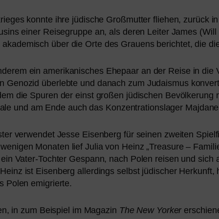
ges konn­te ihre jüdi­sche Großmutter flie­hen, zurück in i
ins einer Reisegruppe an, als deren Leiter James (Will Sha
aka­de­misch über die Orte des Grauens berich­tet, die d
­rem ein ame­ri­ka­ni­sches Ehepaar an der Reise in die V
n Genozid über­leb­te und danach zum Judaismus kon­ver­t
 dem die Spuren der einst gro­ßen jüdi­schen Bevölkerung 
e und am Ende auch das Konzentrationslager Majdane
Muster ver­wen­det Jesse Eisenberg für sei­nen zwei­ten Spi
eni­gen Monaten lief Julia von Heinz „Treasure – Familie 
 ein Vater-Tochter Gespann, nach Polen rei­sen und sich
einz ist Eisenberg aller­dings selbst jüdi­scher Herkunft
s Polen emigrierte.
ren, in zum Beispiel im Magazin
The New Yorker
erschie­ne­