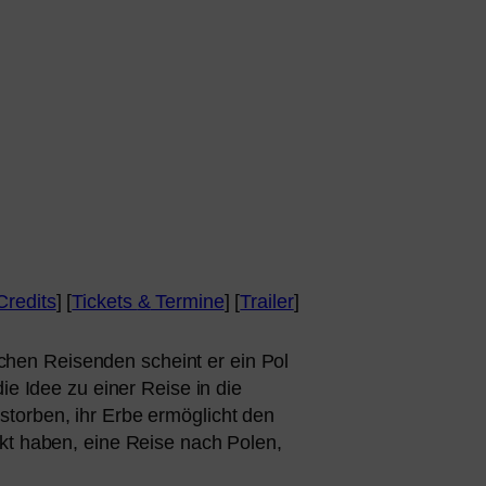
Credits
] [
Tickets
&
Termine
] [
Trailer
]
i­schen Reisenden scheint er ein Pol
ie Idee zu einer Reise in die
tor­ben, ihr Erbe ermög­licht den
akt haben, eine Reise nach Polen,