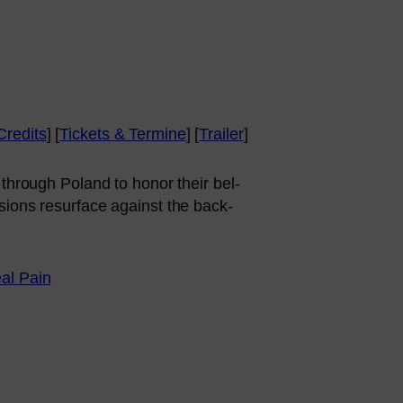
Credits
] [
Tickets
&
Termine
] [
Trailer
]
r through Poland to honor their bel­
i­ons resur­face against the back­