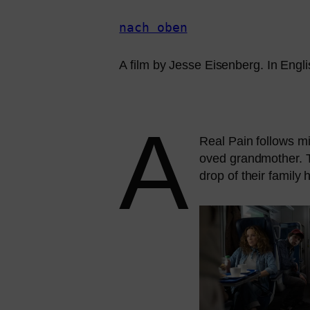
nach oben
A film by Jesse Eisenberg. In Engli
A
Real Pain fol­lows mi
oved grand­mo­ther. 
drop of their fami­ly h