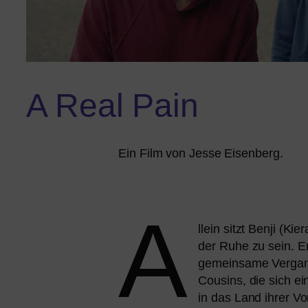
A Real Pain
Ein Film von Jesse Eisenberg.
A
llein sitzt Benji (Ki
der Ruhe zu sein. Er
gemein­sa­me Vergang
Cousins, die sich e
in das Land ihrer Vo