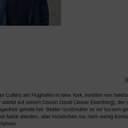
[
eran Culkin) am Flughafen in New York, inmit­ten von hek­t
 war­tet auf sei­nen Cousin David (Jesse Eisenberg), der d
enheit gehabt hat. Beider Großmutter ist vor kur­zem ges
inst Nahe stan­den, aber inzwi­schen nur noch wenig Kont
rfahren.