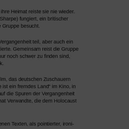
hre Heimat reis­te sie nie wie­der.
rpe) fun­giert, ein bri­ti­scher
ie Gruppe besucht.
ergangenheit teil, aber auch ein
ier­te. Gemeinsam reist die Gruppe
nur noch schwer zu fin­den sind,
k.
elfilm, das deut­schen Zuschauern
ist ein frem­des Land“ im Kino, in
 auf die Spuren der Vergangenheit
, hat Verwandte, die dem Holocaust
nen Texten, als poin­tier­ter, iro­ni­