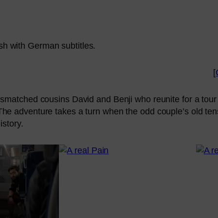
sh with German subtitles.
[
s­mat­ched cou­sins David and Benji who reu­ni­te for a tou
The adven­ture takes a turn when the odd couple’s old ten­s
istory.