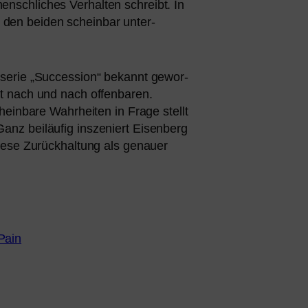
mensch­li­ches Verhalten schreibt. In
den bei­den schein­bar unter­
ehserie „Succession“ bekannt gewor­
st nach und nach offen­ba­ren.
hein­ba­re Wahrheiten in Frage stellt
anz bei­läu­fig insze­niert Eisenberg
ie­se Zurückhaltung als genau­er