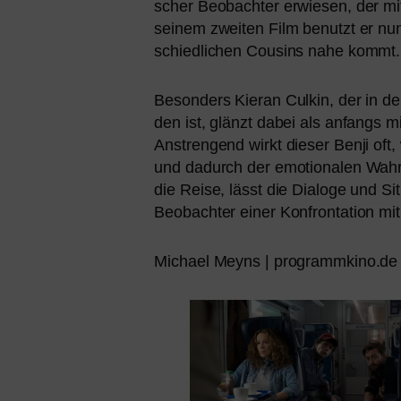
scher Beobachter erwie­sen, der mit u
sei­nem zwei­ten Film benutzt er nu
schied­li­chen Cousins nahe kommt.
Besonders Kieran Culkin, der in den
den ist, glänzt dabei als anfangs mi
Anstrengend wirkt die­ser Benji oft,
und dadurch der emo­tio­na­len Wahrh
die Reise, lässt die Dialoge und Si
Beobachter einer Konfrontation mit
Michael Meyns | programmkino.de