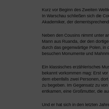
Kurz vor Beginn des Zweiten Weltkrie
In Warschau schlie­ßen sich die Cous
Akademiker, der dem­entspre­chend 
Neben den Cousins nimmt unter ande
Mann aus Ruanda, der den dor­ti­ge
durch das gegen­wär­ti­ge Polen, in
besu­chen Monumente und Mahnmal
Ein klas­si­sches erzäh­le­ri­sches 
bekannt vor­kom­men mag: Erst vor w
dem eben­falls zwei Personen, dort
zu bege­ben. Im Gegensatz zu von H
ent­ka­men, eine Großmutter, die au
Und er hat sich in den letz­ten Jah