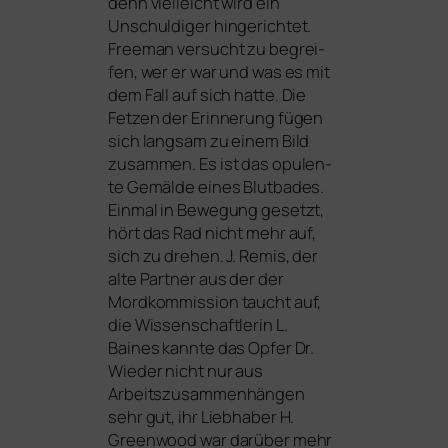
denn viel­leicht wird ein
Unschuldiger hin­ge­rich­tet.
Freeman ver­sucht zu begrei­
fen, wer er war und was es mit
dem Fall auf sich hat­te. Die
Fetzen der Erinnerung fügen
sich lang­sam zu einem Bild
zusam­men. Es ist das opu­len­
te Gemälde eines Blutbades.
Einmal in Bewegung gesetzt,
hört das Rad nicht mehr auf,
sich zu dre­hen. J. Remis, der
alte Partner aus der der
Mordkommission taucht auf,
die Wissenschaftlerin L.
Baines kann­te das Opfer Dr.
Wieder nicht nur aus
Arbeitszusammenhängen
sehr gut, ihr Liebhaber H.
Greenwood war dar­über mehr