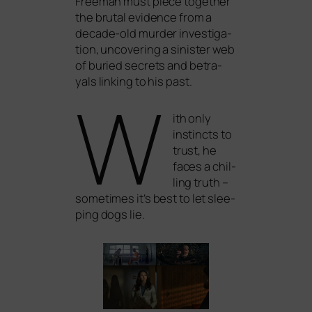
Freeman must pie­ce tog­e­ther
the bru­tal evi­dence from a
deca­de-old mur­der inves­ti­ga­
ti­on, unco­ve­ring a sinis­ter web
of buried secrets and betra­
yals lin­king to his past.
W
ith only
instincts to
trust, he
faces a chil­
ling truth –
some­ti­mes it’s best to let slee­
ping dogs lie.