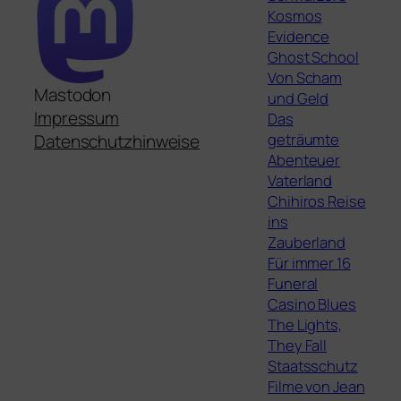
Kosmos
Evidence
Ghost School
Von Scham
Mastodon
und Geld
Impressum
Das
geträumte
Datenschutzhinweise
Abenteuer
Vaterland
Chihiros Reise
ins
Zauberland
Für immer 16
Funeral
Casino Blues
The Lights,
They Fall
Staatsschutz
Filme von Jean