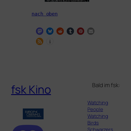
Paramount Movies
nach oben
Bald im fsk:
fsk Kino
Watching
People
Watching
Birds
Schwarzers