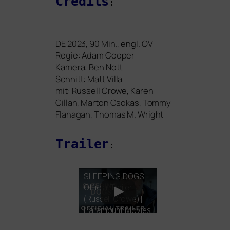
Credits
:
DE
2023, 90 Min., engl.
OV
Regie: Adam Cooper
Kamera: Ben Nott
Schnitt: Matt Villa
mit: Russell Crowe, Karen
Gillan, Marton Csokas, Tommy
Flanagan, Thomas M. Wright
Trailer
:
SLEEPING
DOGS
|
Official Trailer
(Russell Crowe) |
Paramount Movies