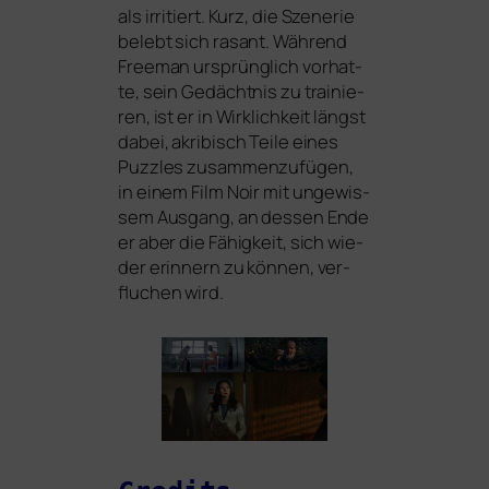
als irri­tiert. Kurz, die Szenerie
belebt sich rasant. Während
Freeman ursprüng­lich vor­hat­
te, sein Gedächtnis zu trai­nie­
ren, ist er in Wirklichkeit längst
dabei, akri­bisch Teile eines
Puzzles zusam­men­zu­fü­gen,
in einem Film Noir mit unge­wis­
sem Ausgang, an des­sen Ende
er aber die Fähigkeit, sich wie­
der erin­nern zu kön­nen, ver­
flu­chen wird.