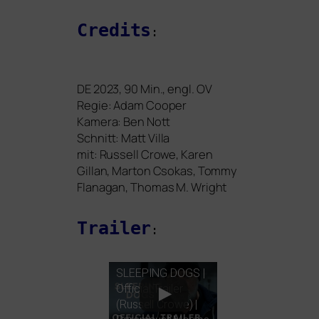
Credits
:
DE
2023, 90 Min., engl.
OV
Regie: Adam Cooper
Kamera: Ben Nott
Schnitt: Matt Villa
mit: Russell Crowe, Karen
Gillan, Marton Csokas, Tommy
Flanagan, Thomas M. Wright
Trailer
:
SLEEPING
DOGS
|
Official Trailer
(Russell Crowe) |