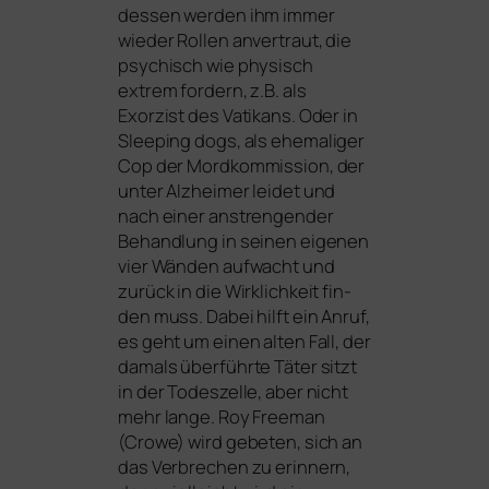
des­sen wer­den ihm immer
wie­der Rollen anver­traut, die
psy­chisch wie phy­sisch
extrem for­dern, z.B. als
Exorzist des Vatikans. Oder in
Sleeping dogs
, als ehe­ma­li­ger
Cop der Mordkommission, der
unter Alzheimer lei­det und
nach einer anstren­gen­der
Behandlung in sei­nen eige­nen
vier Wänden auf­wacht und
zurück in die Wirklichkeit fin­
den muss. Dabei hilft ein Anruf,
es geht um einen alten Fall, der
damals über­führ­te Täter sitzt
in der Todeszelle, aber nicht
mehr lan­ge. Roy Freeman
(Crowe) wird gebe­ten, sich an
das Verbrechen zu erin­nern,