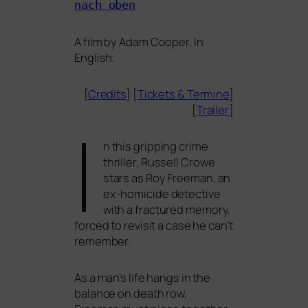
nach oben
A film by Adam Cooper. In
English.
[
Credits
] [
Tickets
&
Termine
]
[
Trailer
]
I
n this grip­ping crime
thril­ler, Russell Crowe
stars as Roy Freeman, an
ex-homic­i­de detec­ti­ve
with a frac­tu­red memo­ry,
forced to revi­sit a case he can’t
remember.
As a man’s life hangs in the
balan­ce on death row,