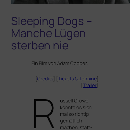
Sleeping Dogs –
Manche Lügen
sterben nie
Ein Film von Adam Cooper.
[
Credits
] [
Tickets
&
Termine
]
[
Trailer
]
R
ussell Crowe
könn­te es sich
mal so rich­tig
gemüt­lich
machen, statt­