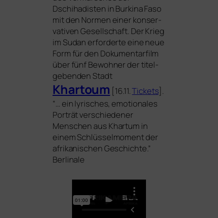
Dschihadisten in Burkina Faso
mit den Normen einer kon­ser­
va­ti­ven Gesellschaft. Der Krieg
im Sudan erfor­der­te eine neue
Form für den Dokumentarfilm
über fünf Bewohner der titel­
ge­ben­den Stadt
Khartoum
[16.11.
Tickets
].
“… ein lyri­sches, emo­tio­na­les
Porträt ver­schie­de­ner
Menschen aus Khartum in
einem Schlüsselmoment der
afri­ka­ni­schen Geschichte.”
Berlinale