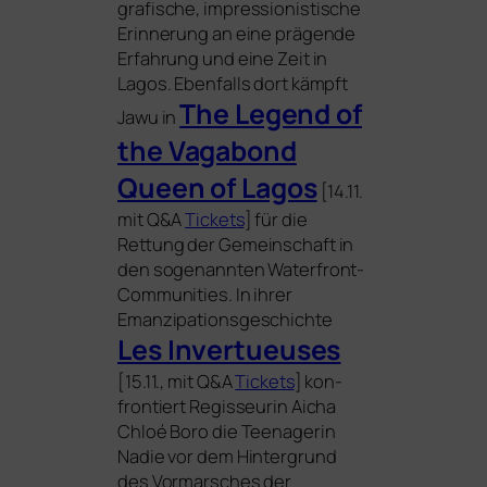
gra­fi­sche, impres­sio­nis­ti­sche
Erinnerung an eine prä­gen­de
Erfahrung und eine Zeit in
Lagos. Ebenfalls dort kämpft
The Legend of
Jawu in
the Vagabond
Queen of Lagos
[14.11.
mit Q
&
A
Tickets
] für die
Rettung der Gemeinschaft in
den soge­nann­ten Waterfront-
Communities. In ihrer
Emanzipationsgeschichte
Les Invertueuses
[15.11., mit Q
&
A
Tickets
] kon­
fron­tiert Regisseurin Aicha
Chloé Boro die Teenagerin
Nadie vor dem Hintergrund
des Vormarsches der