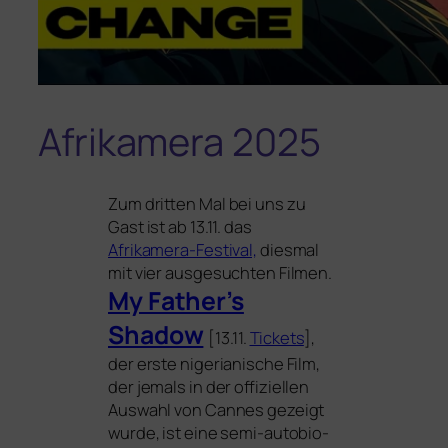
Afrikamera 2025
Zum drit­ten Mal bei uns zu
Gast ist ab 13.11. das
Afrikamera-Festival,
dies­mal
mit vier aus­ge­such­ten Filmen.
My Father’s
Shadow
[13.11.
Tickets
],
der ers­te nige­ria­ni­sche Film,
der jemals in der offi­zi­el­len
Auswahl von Cannes gezeigt
wur­de, ist eine semi-auto­bio­