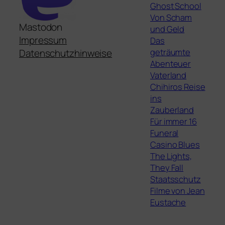
Ghost School
Von Scham
Mastodon
und Geld
Impressum
Das
geträumte
Datenschutzhinweise
Abenteuer
Vaterland
Chihiros Reise
ins
Zauberland
Für immer 16
Funeral
Casino Blues
The Lights,
They Fall
Staatsschutz
Filme von Jean
Eustache