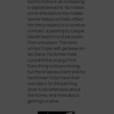
hard to fol­low in an incre­asing­
ly digi­ta­li­sed world. So it takes
some time befo­re the midd­le­
wo­man Rebecca final­ly offers
him the pro­s­pect of a lucra­ti­ve
con­tract: a pain­ting by Caspar
David Friedrich is to be sto­len
from a muse­um. The heist
unites Trojan with geta­way dri­
ver Diana, his for­mer mate
Luca and the young Chris.
Everything looks pro­mi­sing,
but the shadowy cli­ent and his
hench­man Victor have their
own plans for the pain­ting.
Soon it beco­mes less about
the money and more about
get­ting out alive.