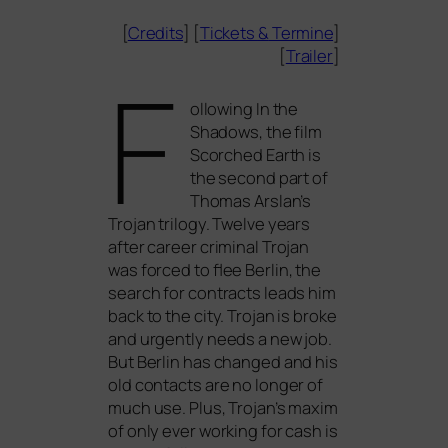
[
Credits
] [
Tickets
&
Termine
]
[
Trailer
]
F
ollowing
In the
Shadows
, the film
Scorched Earth is
the second part of
Thomas Arslan’s
Trojan tri­lo­gy. Twelve years
after care­er cri­mi­nal Trojan
was forced to flee Berlin, the
search for con­tracts leads him
back to the city. Trojan is bro­ke
and urgen­tly needs a new job.
But Berlin has chan­ged and his
old cont­acts are no lon­ger of
much use. Plus, Trojan’s maxim
of only ever working for cash is