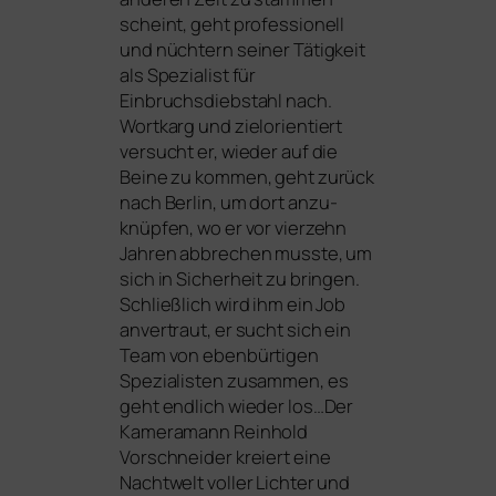
scheint, geht pro­fes­sio­nell
und nüch­tern sei­ner Tätigkeit
als Spezialist für
Einbruchsdiebstahl nach.
Wortkarg und ziel­ori­en­tiert
ver­sucht er, wie­der auf die
Beine zu kom­men, geht zurück
nach Berlin, um dort anzu­
knüp­fen, wo er vor vier­zehn
Jahren abbre­chen muss­te, um
sich in Sicherheit zu brin­gen.
Schließlich wird ihm ein Job
anver­traut, er sucht sich ein
Team von eben­bür­ti­gen
Spezialisten zusam­men, es
geht end­lich wie­der los…Der
Kameramann Reinhold
Vorschneider kre­iert eine
Nachtwelt vol­ler Lichter und