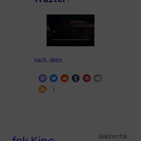
:
nach oben
Bald im fsk:
fsk Kino