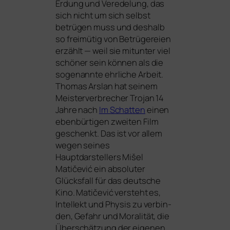
Erdung und Veredelung, das
sich nicht um sich selbst
betrü­gen muss und des­halb
so frei­mü­tig von Betrügereien
erzählt — weil sie mit­un­ter viel
schö­ner sein kön­nen als die
soge­nann­te ehr­li­che Arbeit.
Thomas Arslan hat sei­nem
Meisterverbrecher Trojan 14
Jahre nach
Im Schatten
einen
eben­bür­ti­gen zwei­ten Film
geschenkt. Das ist vor allem
wegen sei­nes
Hauptdarstellers Mišel
Matičević ein abso­lu­ter
Glücksfall für das deut­sche
Kino. Matičević ver­steht es,
Intellekt und Physis zu ver­bin­
den, Gefahr und Moralität, die
Überschätzung der eige­nen