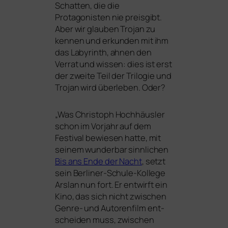
Schatten, die die
Protagonisten nie preis­gibt.
Aber wir glau­ben Trojan zu
ken­nen und erkun­den mit ihm
das Labyrinth, ahnen den
Verrat und wis­sen: dies ist erst
der zwei­te Teil der Trilogie und
Trojan wird über­le­ben. Oder?
„
Was Christoph Hochhäusler
schon im Vorjahr auf dem
Festival bewie­sen hat­te, mit
sei­nem wun­der­bar sinn­li­chen
Bis ans Ende der Nacht
, setzt
sein Berliner-Schule-Kollege
Arslan nun fort. Er ent­wirft ein
Kino, das sich nicht zwi­schen
Genre- und Autorenfilm ent­
schei­den muss, zwi­schen