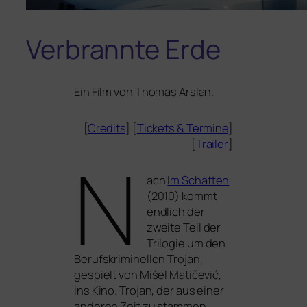
Verbrannte Erde
Ein Film von Thomas Arslan.
[
Credits
] [
Tickets
&
Termine
]
[
Trailer
]
N
ach
Im Schatten
(2010) kommt
end­lich der
zwei­te Teil der
Trilogie um den
Berufskriminellen Trojan,
gespielt von Mišel Matičević,
ins Kino. Trojan, der aus einer
ande­ren Zeit zu stam­men