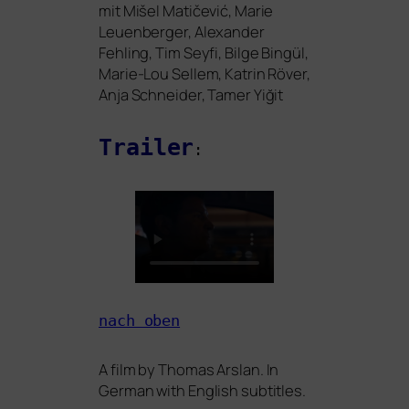
mit Mišel Matičević, Marie
Leuenberger, Alexander
Fehling, Tim Seyfi, Bilge Bingül,
Marie-Lou Sellem, Katrin Röver,
Anja Schneider, Tamer Yiğit
Trailer
:
nach oben
A film by Thomas Arslan. In
German with English subtitles.