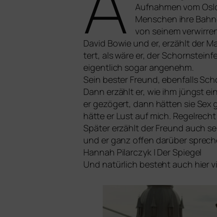
A
Aufnahmen vom Osloe
Menschen ihre Bahnen
von sei­nem ver­wir­
David Bowie und er, erzählt der Ma
tert, als wäre er, der Schornsteinf
eigent­lich sogar ange­nehm.
Sein bes­ter Freund, eben­falls Scho
Dann erzählt er, wie ihm jüngst ein
er gezö­gert, dann hät­ten sie Sex
hät­te er Lust auf mich. Regelrecht
Später erzählt der Freund auch se
und er ganz offen dar­über spre­ch
Hannah Pilarczyk | Der Spiegel
Und natür­lich besteht auch hier 