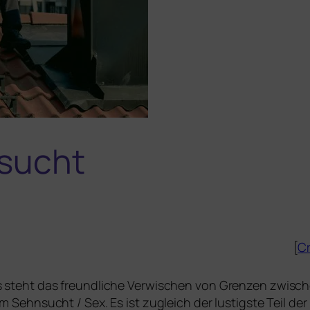
nsucht
[
Cr
s steht das freund­li­che Verwischen von Grenzen zwi­sc
ilm
Sehnsucht / Sex
. Es ist zugleich der lus­tigs­te Teil der