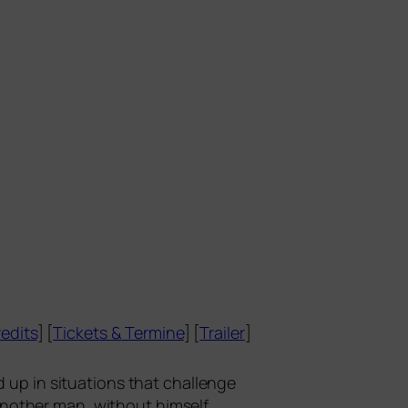
edits
] [
Tickets
&
Termine
] [
Trailer
]
 up in situa­tions that chall­enge
no­ther man, wit­hout hims­elf