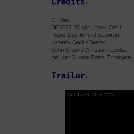
Credits
:
OT
: Sex
DE
2023, 90 Min., norw. OmU
Regie: Dag Johan Haugerud
Kamera: Cecilie Semec
Schnitt: Jens Christian Fodstad
mit: Jan Gunnar Røise, Thorbjørn Ha
Trailer
:
Sex Trailer |
OIFF
2024