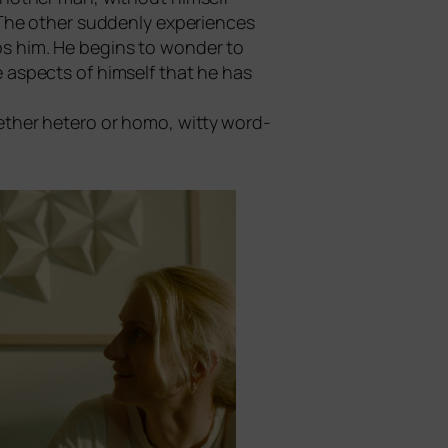
. The other sud­den­ly expe­ri­en­ces
s him. He beg­ins to won­der to
e aspects of hims­elf that he has
ther hete­ro or homo, wit­ty word­