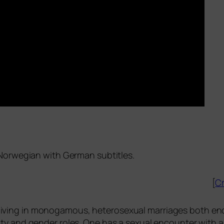
 Norwegian with German subtitles.
[
Cr
ing in mono­ga­mous, hete­ro­se­xu­al mar­ria­ges both end
i­ty and gen­der roles. One has a sexu­al encoun­ter with a