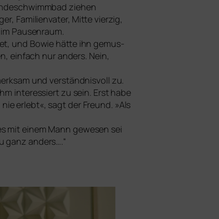
eindeschwimmbad zie­hen
 Familienvater, Mitte vier­zig,
en im Pausenraum.
­net, und Bowie hät­te ihn gemus­
en, ein­fach nur anders. Nein,
erk­sam und ver­ständ­nis­voll zu.
m inter­es­siert zu sein. Erst habe
nie erlebt«, sagt der Freund. »Als
 es mit einem Mann gewe­sen sei
au ganz anders….“