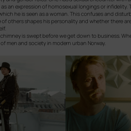
er as an expres­si­on of homo­se­xu­al lon­gings or infi­de­li­ty
which he is seen as a woman. This con­fu­ses and dis­turb
of others shapes his per­so­na­li­ty and whe­ther the­re ar
lf.
e chim­ney is swept befo­re we get down to busi­ness. Whe
es of men and socie­ty in modern urban Norway.