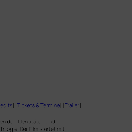
edits
] [
Tickets
&
Termine
] [
Trailer
]
hen den Identitäten und
 Trilogie. Der Film star­tet mit