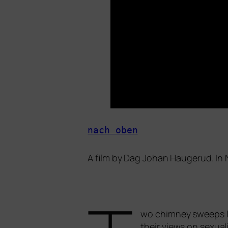
nach oben
A film by Dag Johan Haugerud. In
wo chim­ney sweeps liv
their views on sexua­l