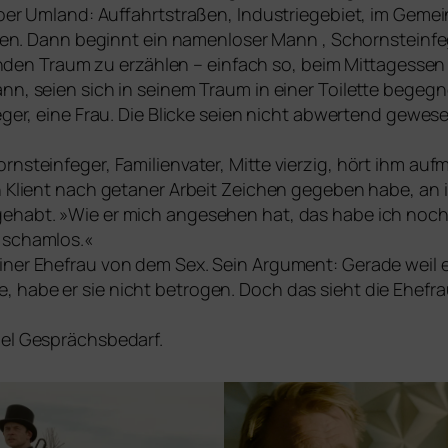
r Umland: Auffahrtstraßen, Industriegebiet, im Gem
. Dann beginnt ein namen­lo­ser Mann , Schornsteinfeger,
ren­den Traum zu erzäh­len – ein­fach so, beim Mittagess
nn, sei­en sich in sei­nem Traum in einer Toilette begeg
eger, eine Frau. Die Blicke sei­en nicht abwer­tend gewe­s
rnsteinfeger, Familienvater, Mitte vier­zig, hört ihm auf­m
 Klient nach geta­ner Arbeit Zeichen gege­ben habe, an ih
 gehabt. »Wie er mich ange­se­hen hat, das habe ich noch 
 scham­los.«
i­ner Ehefrau von dem Sex. Sein Argument: Gerade weil
e, habe er sie nicht betro­gen. Doch das sieht die Ehefr
viel Gesprächsbedarf.