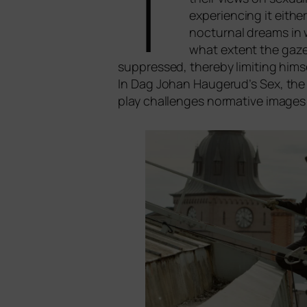
T
expe­ri­en­cing it eit­h
noc­turnal dreams in 
what ext­ent the gaze 
sup­pres­sed, ther­eby limi­ting hims­e
In Dag Johan Haugerud’s
Sex
, th
play chal­lenges nor­ma­ti­ve imag