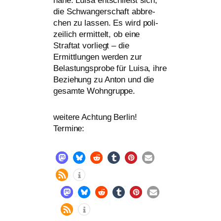
nahe. Luisa ent­schließt sich,
die Schwangerschaft abbre­
chen zu las­sen. Es wird poli­
zei­lich ermit­telt, ob eine
Straftat vor­liegt – die
Ermittlungen wer­den zur
Belastungsprobe für Luisa, ihre
Beziehung zu Anton und die
gesam­te Wohngruppe.
wei­te­re Achtung Berlin!
Termine: