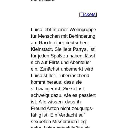
[
Tickets
]
Luisa lebt in einer Wohngruppe
für Menschen mit Behinderung
am Rande einer deut­schen
Kleinstadt. Sie liebt Partys, ist
für jeden Spaß zu haben, lässt
sich auf Flirts und Abenteuer
ein. Zunächst unbe­merkt wird
Luisa stil­ler – über­ra­schend
kommt her­aus, dass sie
schwan­ger ist. Sie selbst
schweigt dazu, wie es pas­siert
ist. Alle wis­sen, dass ihr
Freund Anton nicht zeu­gungs­
fä­hig ist. Ein Verdacht auf
sexu­el­len Missbrauch liegt