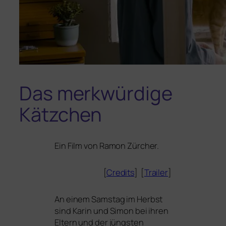
Das merkwürdige
Kätzchen
Ein Film von Ramon Zürcher.
[
Credits
] [
Trailer
]
An einem Samstag im Herbst
sind Karin und Simon bei ihren
Eltern und der jüngs­ten