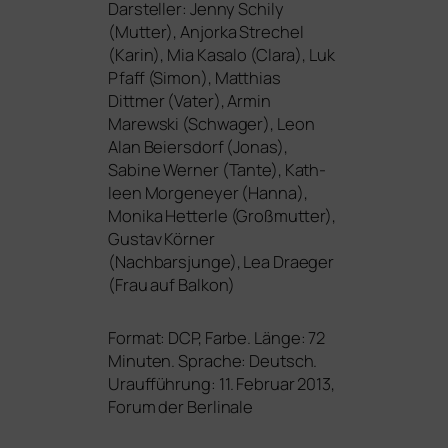
Darsteller: Jenny Schily
(Mutter), Anjorka Strechel
(Karin), Mia Kasalo (Clara), Luk
Pfaff (Simon), Matthias
Dittmer (Vater), Armin
Marewski (Schwager), Leon
Alan Beiersdorf (Jonas),
Sabine Werner (Tante), Kath-
leen Morgeneyer (Hanna),
Monika Hetterle (Großmutter),
Gustav Körner
(Nachbarsjunge), Lea Draeger
(Frau auf Balkon)
Format:
DCP
, Farbe. Länge: 72
Minuten. Sprache: Deutsch.
Uraufführung: 11. Februar 2013,
Forum der Berlinale