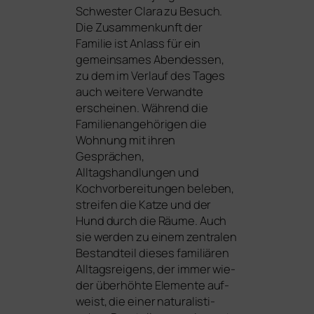
Schwester Clara zu Besuch.
Die Zusammenkunft der
Familie ist Anlass für ein
gemein­sa­mes Abendessen,
zu dem im Verlauf des Tages
auch wei­te­re Verwandte
erschei­nen. Während die
Familienangehörigen die
Wohnung mit ihren
Gesprächen,
Alltagshandlungen und
Kochvorbereitungen bele­ben,
strei­fen die Katze und der
Hund durch die Räume. Auch
sie wer­den zu einem zentralen
Bestandteil die­ses fami­liä­ren
Alltagsreigens, der immer wie­
der über­höh­te Elemente auf­
weist, die einer natu­ra­lis­ti­