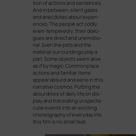
tion of actions and sen­ten­ces.
And in bet­ween, silent gazes
and anec­do­tes about expe­ri­
en­ces. The peo­p­le act oddly
even-tem­pe­red­ly; their dia­lo­
gues are direct and unemo­tio­
nal. Even the pets and the
mate­ri­al sur­roun­dings play a
part. Some objects seem ali­ve
as if by magic. Commonplace
actions and fami­li­ar items
appear absurd and eerie in this
nar­ra­ti­ve cos­mos. Putting the
absur­di­ties of dai­ly life on dis­
play and trans­la­ting unspec­ta­
cu­lar events into an exci­ting
cho­reo­gra­phy of ever­y­day life,
this film is no small feat.