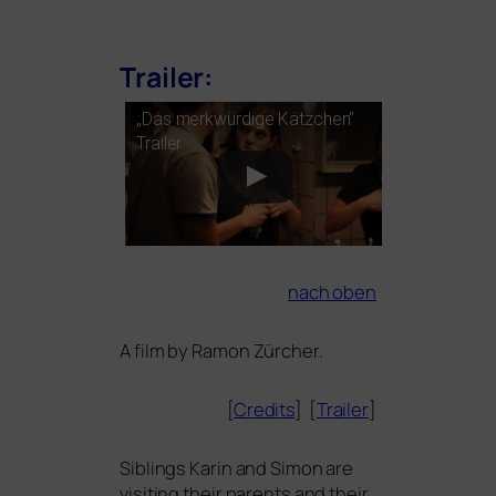
Trailer:
„Das merk­wür­di­ge Kätzchen”
Trailer
nach oben
A film by Ramon Zürcher.
[
Credits
] [
Trailer
]
Siblings Karin and Simon are
visi­ting their par­ents and their