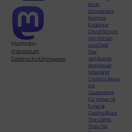
Birds
Schwarzers
Kosmos
Evidence
Ghost School
Von Scham
Mastodon
und Geld
Impressum
Das
geträumte
Datenschutzhinweise
Abenteuer
Vaterland
Chihiros Reise
ins
Zauberland
Für immer 16
Funeral
Casino Blues
The Lights,
They Fall