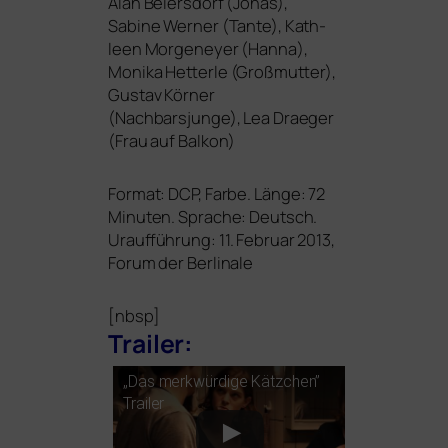
Alan Beiersdorf (Jonas),
Sabine Werner (Tante), Kath-
leen Morgeneyer (Hanna),
Monika Hetterle (Großmutter),
Gustav Körner
(Nachbarsjunge), Lea Draeger
(Frau auf Balkon)
Format:
DCP
, Farbe. Länge: 72
Minuten. Sprache: Deutsch.
Uraufführung: 11. Februar 2013,
Forum der Berlinale
[nbsp]
Trailer:
„Das merk­wür­di­ge Kätzchen”
Trailer