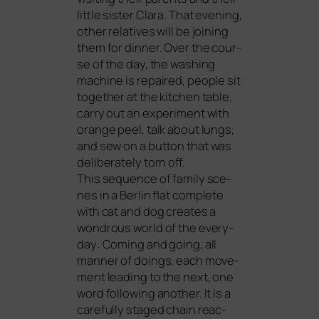
litt­le sis­ter Clara. That evening,
other rela­ti­ves will be joi­ning
them for din­ner. Over the cour­
se of the day, the washing
machi­ne is repai­red, peo­p­le sit
tog­e­ther at the kit­chen table,
car­ry out an expe­ri­ment with
oran­ge peel, talk about lungs,
and sew on a but­ton that was
deli­bera­te­ly torn off.
This sequence of fami­ly sce­
nes in a Berlin flat com­ple­te
with cat and dog crea­tes a
wond­rous world of the ever­y­
day: Coming and going, all
man­ner of doings, each move­
ment lea­ding to the next, one
word fol­lo­wing ano­ther. It is a
careful­ly staged chain reac­