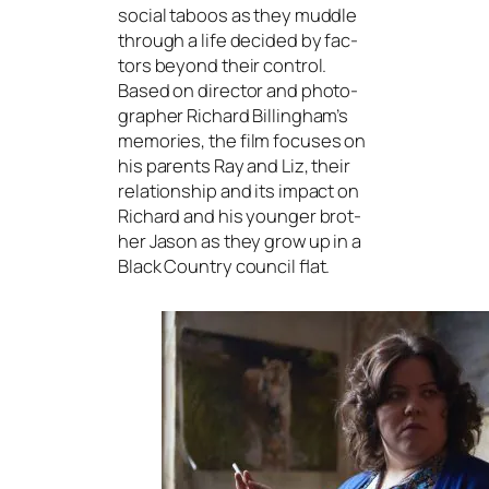
social taboos as they mudd­le
through a life deci­ded by fac­
tors bey­ond their con­trol.
Based on direc­tor and pho­to­
grapher Richard Billingham’s
memo­ries, the film focu­ses on
his par­ents Ray and Liz, their
rela­ti­onship and its impact on
Richard and his youn­ger brot­
her Jason as they grow up in a
Black Country coun­cil flat.