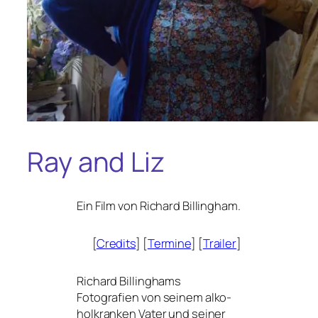
Ray and Liz
Ein Film von Richard Billingham.
[
Credits
] [
Termine
] [
Trailer
]
Richard Billinghams
Fotografien von sei­nem alko­
hol­kran­ken Vater und sei­ner