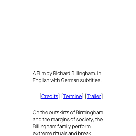
A Film by Richard Billingham. In
English with German subtitles.
[
Credits
] [
Termine
] [
Trailer
]
On the out­skirts of Birmingham
and the mar­gins of socie­ty, the
Billingham fami­ly per­form
extre­me ritu­als and break