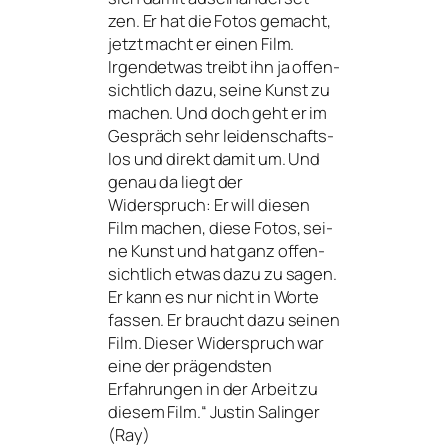
zen. Er hat die Fotos gemacht,
jetzt macht er einen Film.
Irgendetwas treibt ihn ja offen­
sicht­lich dazu, sei­ne Kunst zu
machen. Und doch geht er im
Gespräch sehr lei­den­schafts­
los und direkt damit um. Und
genau da liegt der
Widerspruch: Er will die­sen
Film machen, die­se Fotos, sei­
ne Kunst und hat ganz offen­
sicht­lich etwas dazu zu sagen.
Er kann es nur nicht in Worte
fas­sen. Er braucht dazu sei­nen
Film. Dieser Widerspruch war
eine der prä­gends­ten
Erfahrungen in der Arbeit zu
die­sem Film.“ Justin Salinger
(Ray)