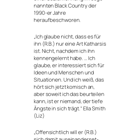
nann­ten Black Country der
1990-er Jahre
heraufbeschworen.
„
Ich glau­be nicht, dass es für
ihn (R.B.) nur eine Art Katharsis
ist. Nicht, nach­dem ich ihn
ken­nen­ge­lernt habe. … Ich
glau­be, er inter­es­siert sich für
Ideen und Menschen und
Situationen. Und ich weiß, das
hört sich jetzt komisch an,
aber soweit ich das beur­tei­len
kann, ist er nie­mand, der tie­fe
Ängste in sich trägt.“ Ella Smith
(Liz)
„
Offensichtlich will er (R.B.)
sich damit aus­ein­an­der­set­