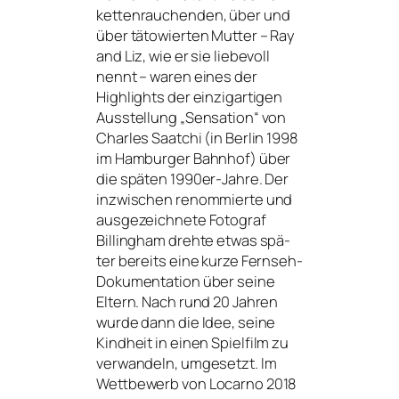
ket­ten­rau­chen­den, über und
über täto­wier­ten Mutter – Ray
and Liz, wie er sie lie­be­voll
nennt – waren eines der
Highlights der ein­zig­ar­ti­gen
Ausstellung „Sensation“ von
Charles Saatchi (in Berlin 1998
im Hamburger Bahnhof) über
die spä­ten 1990er-Jahre. Der
inzwi­schen renom­mier­te und
aus­ge­zeich­ne­te Fotograf
Billingham dreh­te etwas spä­
ter bereits eine kur­ze Fernseh-
Dokumentation über sei­ne
Eltern. Nach rund 20 Jahren
wur­de dann die Idee, sei­ne
Kindheit in einen Spielfilm zu
ver­wan­deln, umge­setzt. Im
Wettbewerb von Locarno 2018