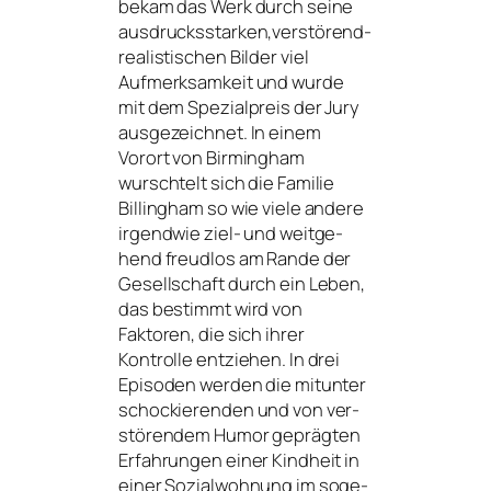
bekam das Werk durch sei­ne
ausdrucksstarken,verstörend-
realistischen Bilder viel
Aufmerksamkeit und wur­de
mit dem Spezialpreis der Jury
aus­ge­zeich­net. In einem
Vorort von Birmingham
wursch­telt sich die Familie
Billingham so wie vie­le ande­re
irgend­wie ziel- und weit­ge­
hend freud­los am Rande der
Gesellschaft durch ein Leben,
das bestimmt wird von
Faktoren, die sich ihrer
Kontrolle ent­zie­hen. In drei
Episoden wer­den die mit­un­ter
scho­ckie­ren­den und von ver­
stö­ren­dem Humor gepräg­ten
Erfahrungen einer Kindheit in
einer Sozialwohnung im soge­