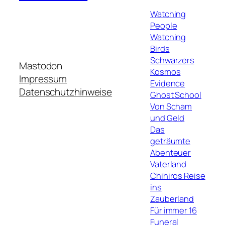
Watching
People
Watching
Birds
Schwarzers
Mastodon
Kosmos
Impressum
Evidence
Datenschutzhinweise
Ghost School
Von Scham
und Geld
Das
geträumte
Abenteuer
Vaterland
Chihiros Reise
ins
Zauberland
Für immer 16
Funeral