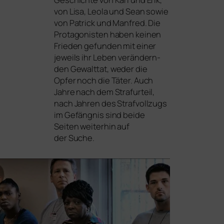
von Lisa, Leola und Sean sowie
von Patrick und Manfred. Die
Protagonisten haben kei­nen
Frieden gefun­den mit einer
jeweils ihr Leben ver­än­dern­
den Gewalttat, weder die
Opfer noch die Täter. Auch
Jahre nach dem Strafurteil,
nach Jahren des Strafvollzugs
im Gefängnis sind
bei­de
Seiten wei­ter­hin auf
der Suche.