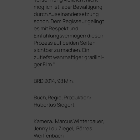
mög­lich ist, aber Bewältigung
durch Auseinandersetzung
schon. Dem Regisseur gelingt
es mit Respekt und
Einfühlungsvermögen die­sen
Prozess auf bei­den Seiten
sicht­bar zu machen. Ein
zutiefst wahr­haf­ti­ger grad­li­ni­
ger Film.“
BRD
2014, 98 Min.
Buch, Regie, Produktion:
Hubertus Siegert
Kamera: Marcus Winterbauer,
Jenny Lou Ziegel, Börres
Weiffenbach