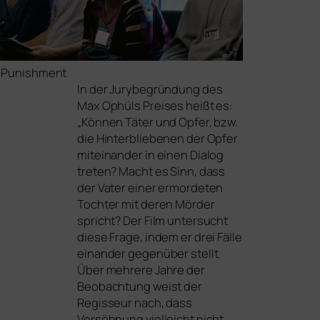
 Punishment
In der Jurybegründung des
Max Ophüls Preises heißt es:
„Können Täter und Opfer, bzw.
die Hinterbliebenen der Opfer
mit­ein­an­der in einen Dialog
tre­ten? Macht es Sinn, dass
der Vater einer ermor­de­ten
Tochter mit deren Mörder
spricht? Der Film unter­sucht
die­se Frage, indem er drei Fälle
ein­an­der gegen­über stellt.
Über meh­re­re Jahre der
Beobachtung weist der
Regisseur nach, dass
Versöhnung viel­leicht nicht