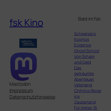
Bald im fsk:
fsk Kino
Schwarzers
Kosmos
Evidence
Ghost School
Von Scham
und Geld
Das
geträumte
Abenteuer
Mastodon
Vaterland
Impressum
Chihiros Reise
ins
Datenschutzhinweise
Zauberland
Für immer 16