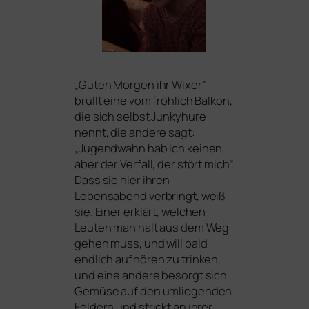
„
Guten Morgen ihr Wixer”
brüllt eine vom fröh­lich Balkon,
die sich selbst Junkyhure
nennt, die ande­re sagt:
„Jugendwahn hab ich kei­nen,
aber der Verfall, der stört mich”.
Dass sie hier ihren
Lebensabend ver­bringt, weiß
sie. Einer erklärt, wel­chen
Leuten man halt aus dem Weg
gehen muss, und will bald
end­lich auf­hö­ren zu trin­ken,
und eine ande­re besorgt sich
Gemüse auf den umlie­gen­den
Feldern und strickt an ihrer