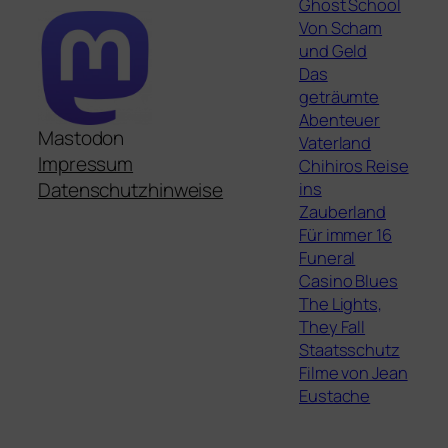
Ghost School
Von Scham
und Geld
Das
geträumte
Abenteuer
Mastodon
Vaterland
Impressum
Chihiros Reise
ins
Datenschutzhinweise
Zauberland
Für immer 16
Funeral
Casino Blues
The Lights,
They Fall
Staatsschutz
Filme von Jean
Eustache