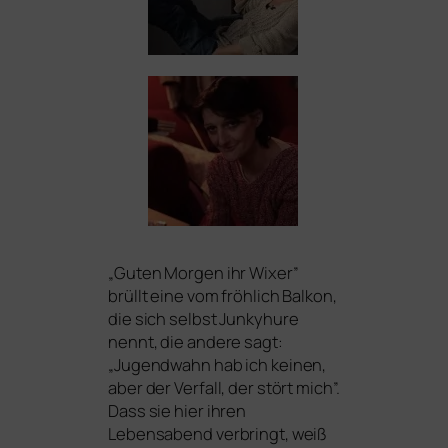
„
Guten Morgen ihr Wixer”
brüllt eine vom fröh­lich Balkon,
die sich selbst Junkyhure
nennt, die ande­re sagt:
„Jugendwahn hab ich kei­nen,
aber der Verfall, der stört mich”.
Dass sie hier ihren
Lebensabend ver­bringt, weiß