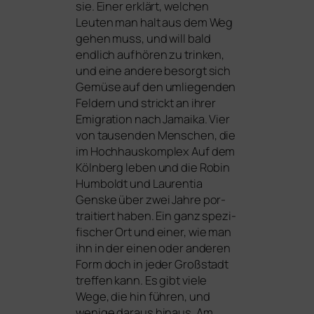
sie. Einer erklärt, wel­chen
Leuten man halt aus dem Weg
gehen muss, und will bald
end­lich auf­hö­ren zu trin­ken,
und eine ande­re besorgt sich
Gemüse auf den umlie­gen­den
Feldern und strickt an ihrer
Emigration nach Jamaika. Vier
von tau­sen­den Menschen, die
im Hochhauskomplex Auf dem
Kölnberg leben und die Robin
Humboldt und Laurentia
Genske über zwei Jahre por­
trai­tiert haben. Ein ganz spe­zi­
fi­scher Ort und einer, wie man
ihn in der einen oder ande­ren
Form doch in jeder Großstadt
tref­fen kann. Es gibt vie­le
Wege, die hin füh­ren, und
weni­ge dar­aus hin­aus. Am