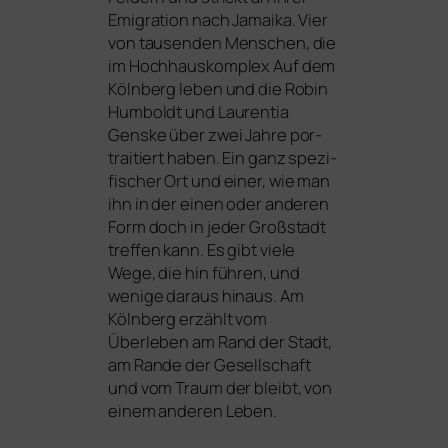
Emigration nach Jamaika. Vier
von tau­sen­den Menschen, die
im Hochhauskomplex Auf dem
Kölnberg leben und die Robin
Humboldt und Laurentia
Genske über zwei Jahre por­
trai­tiert haben. Ein ganz spe­zi­
fi­scher Ort und einer, wie man
ihn in der einen oder ande­ren
Form doch in jeder Großstadt
tref­fen kann. Es gibt vie­le
Wege, die hin füh­ren, und
weni­ge dar­aus hin­aus. Am
Kölnberg erzählt vom
Überleben am Rand der Stadt,
am Rande der Gesellschaft
und vom Traum der bleibt, von
einem ande­ren Leben.