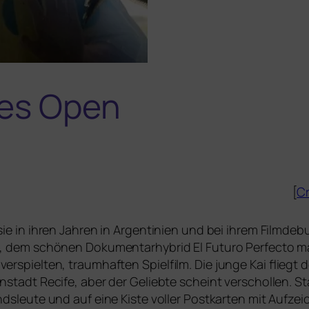
yes Open
[
Cr
sie in ihren Jahren in Argentinien und bei ihrem Filmdeb
) , dem schö­nen Dokumentarhybrid
El Futuro Perfecto
ma
r­spiel­ten, traum­haf­ten Spielfilm. Die jun­ge Kai flieg
tenstadt Recife, aber der Geliebte scheint ver­schol­len. Sta
Landsleute und auf eine Kiste vol­ler Postkarten mit Auf