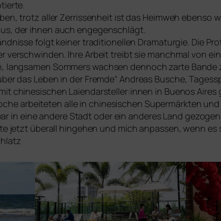
ier­te.
­ben, trotz aller Zerrissenheit ist das Heimweh eben­so w
mus, der ihnen auch enge­gen­schlägt.
ändnisse folgt kei­ner tra­di­tio­nel­len Dramaturgie. Die
der ver­schwin­den. Ihre Arbeit treibt sie manch­mal von e
ßen, lang­sa­men Sommers wach­sen den­noch zar­te Bande 
Film über das Leben in der Fremde“ Andreas Busche, Tagess
mit chi­ne­si­schen Laiendarsteller:innen in Buenos Aires 
 arbei­te­ten alle in chi­ne­si­schen Supermärkten und 
 in eine ande­re Stadt oder ein ande­res Land gezo­gen
n­te jetzt über­all hin­ge­hen und mich anpas­sen, wenn es 
ohlatz