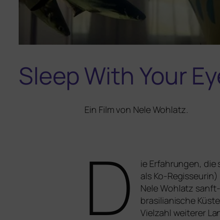
Sleep With Your E
Ein Film von Nele Wohlatz.
D
ie Erfahrungen, die 
als Ko-Regisseurin
Nele Wohlatz sanft-ve
bra­si­lia­ni­sche Küs
Vielzahl wei­te­rer 