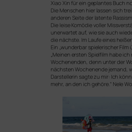
Xiao Xin für ein geplan­tes Buch not
Die Menschen hier las­sen sich trei
ande­ren Seite der laten­te Rassis
Die lei­se Komödie vol­ler Missverst
uner­war­tet auf, wie sie auch wie­
die nächs­te. Im Laufe eines hei­
Ein „wun­der­bar spie­le­ri­scher 
„Meinen ers­ten Spielfilm habe ich 
Wochenenden, denn unter der Woche
nächs­ten Wochenende jemand, war
Darstellerin sag­te zu mir: Ich kön
mehr, an den ich gehö­re.“ Nele W