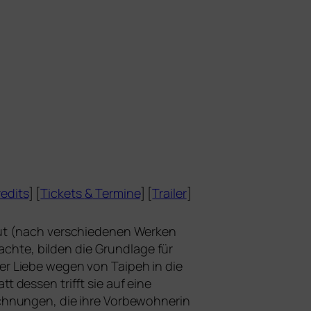
edits
] [
Tickets
&
Termine
] [
Trailer
]
ut (nach ver­schie­de­nen Werken
ch­te, bil­den die Grundlage für
t der Liebe wegen von Taipeh in die
tt des­sen trifft sie auf eine
zeichnungen, die ihre Vorbewohnerin