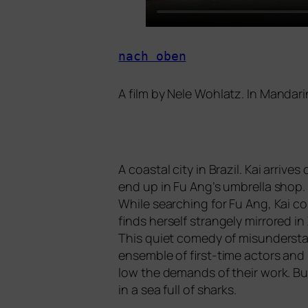
nach oben
A film by Nele Wohlatz. In Mandar
A coas­tal city in Brazil. Kai arri­ve
end up in Fu Ang’s umbrel­la shop. H
While sear­ching for Fu Ang, Kai co
finds hers­elf stran­ge­ly mir­rored in 
This quiet come­dy of misun­derstan­
ensem­ble of first-time actors and 
low the demands of their work. But
in a sea full of sharks.