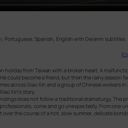
in, Portuguese, Spanish, English with Geramn subtitles.
[
Cr
s on holi­day from Taiwan with a bro­ken heart. A mal­func­tio
e could beco­me a fri­end, but then the rai­ny sea­son fail
mes across Xiao Xin and a group of Chinese workers in a f
Xiao Xin’s sto­ry.
dings does not fol­low a tra­di­tio­nal dra­ma­tur­gy. The pr
pro­fes­sio­nals, come and go unex­pec­ted­ly. From one u
 over the cour­se of a hot, slow sum­mer, deli­ca­te bon