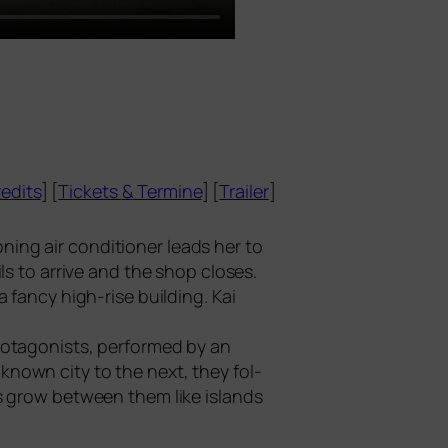
edits
] [
Tickets
&
Termine
] [
Trailer
]
­ning air con­di­tio­ner leads her to
s to arri­ve and the shop clo­ses.
an­cy high-rise buil­ding. Kai
ot­ago­nists, per­for­med by an
nknown city to the next, they fol­
ds grow bet­ween them like islands