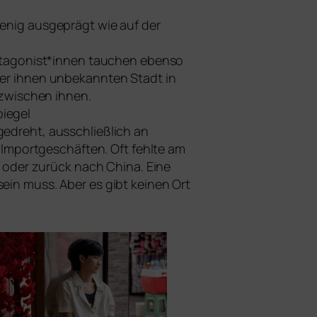
enig aus­ge­prägt wie auf der
 Protagonist*innen tau­chen eben­so
iner ihnen unbe­kann­ten Stadt in
zwi­schen ihnen.
piegel
gedreht, aus­schließ­lich an
Importgeschäften. Oft fehl­te am
 oder zurück nach China. Eine
sein muss. Aber es gibt kei­nen Ort