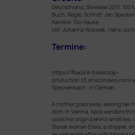
Deutschland, Slowakei 2017, 100 M
Buch, Regie, Schnitt: Jan Speck
Kamera: Tilo Hauke
Mit: Johanna Wokalek, Hans-Joche
Termine:
https://1f5ad49-trailerloop-
production.s3.amazonaws.com/up
Speckenbach. In German.
A mother goes away, lea­ving her hus
dom. In Vienna, Nora wan­ders throu
ce­als her ori­gin behind small li
Slovak woman Etela, a strip­per, an
as well as his affair with Monika g