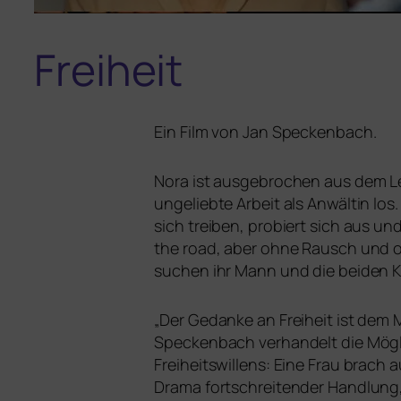
Freiheit
Ein Film von Jan Speckenbach.
Nora ist aus­ge­bro­chen aus dem Le
unge­lieb­te Arbeit als Anwältin lo
sich trei­ben, pro­biert sich aus un
the road, aber ohne Rausch und o
su­chen ihr Mann und die bei­den K
„
Der Gedanke an Freiheit ist dem M
Speckenbach ver­han­delt die Mög
Freiheitswillens: Eine Frau brach 
Drama fort­schrei­ten­der Handlu