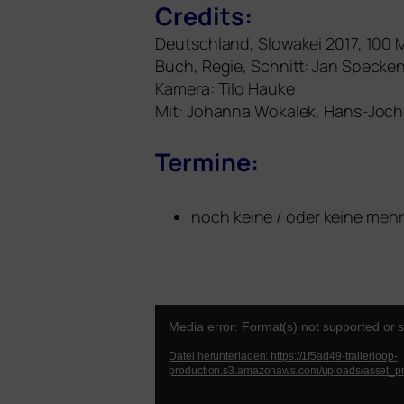
Credits:
Deutschland, Slowakei 2017, 100 M
Buch, Regie, Schnitt: Jan Speck
Kamera: Tilo Hauke
Mit: Johanna Wokalek, Hans-Joche
Termine:
noch kei­ne / oder kei­ne meh
Video-
Media error: Format(s) not supported or 
Player
Datei herunterladen: https://1f5ad49-trailerloop-
production.s3.amazonaws.com/uploads/asset_