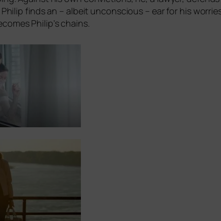
. Philip finds an – albeit uncon­scious – ear for his worrie
eco­mes Philip’s chains.