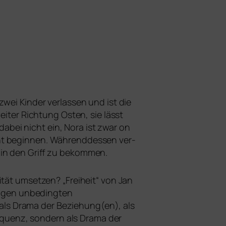
wei Kinder ver­las­sen und ist die
ei­ter Richtung Osten, sie lässt
h dabei nicht ein, Nora ist zwar on
ht begin­nen. Währenddessen ver­
n in den Griff zu bekommen.
ität umset­zen? „Freiheit“ von Jan
gen unbe­ding­ten
t als Drama der Beziehung(en), als
quenz, son­dern als Drama der