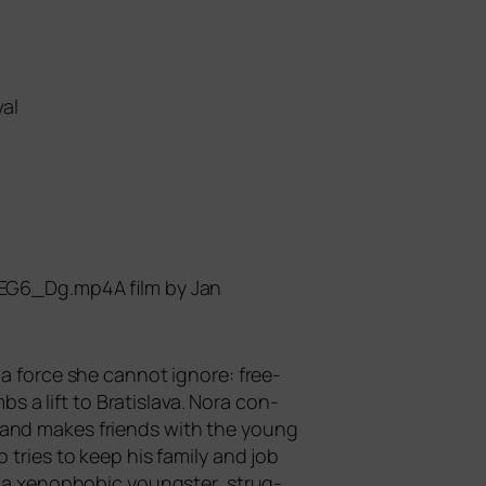
al
EG6_Dg.mp4A film by Jan
 a force she can­not igno­re: free­
s a lift to Bratislava. Nora con­
d and makes fri­ends with the young
tri­es to keep his fami­ly and job
 a xeno­pho­bic youngs­ter, strug­