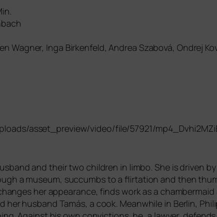
in.
enbach
n Wagner, Inga Birkenfeld, Andrea Szabová, Ondrej Kov
loads/asset_preview/video/file/57921/mp4_Dvhi2MZi
­band and their two child­ren in lim­bo. She is dri­ven by
gh a muse­um, suc­cumbs to a flir­ta­ti­on and then thumb
es, chan­ges her appearance, finds work as a cham­ber­mai
d her hus­band Tamás, a cook. Meanwhile in Berlin, Philip 
oing. Against his own con­vic­tions, he, a lawy­er, defends