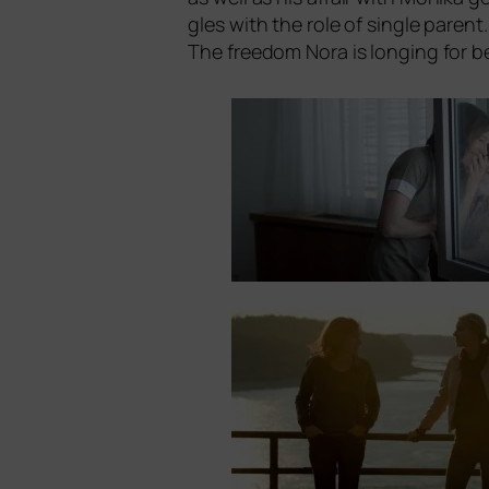
gles with the role of sin­gle parent
The free­dom Nora is lon­ging for b