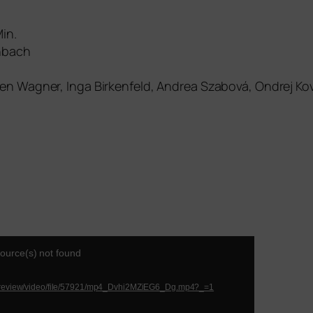
in.
enbach
n Wagner, Inga Birkenfeld, Andrea Szabová, Ondrej Kov
r
source(s) not found
preview/video/file/57921/mp4_Dvhi2MZiEG6_Dg.mp4?_=1