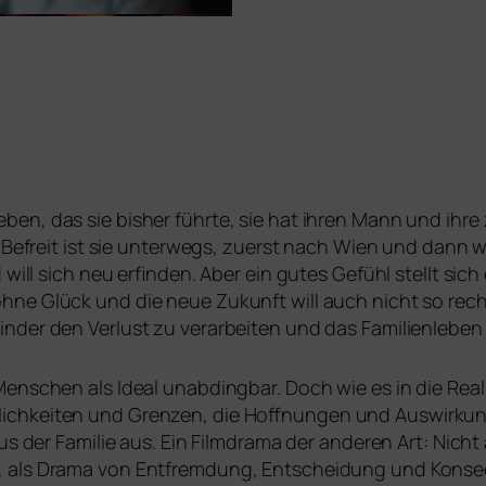
ben, das sie bis­her führ­te, sie hat ihren Mann und ihre z
s. Befreit ist sie unter­wegs, zuerst nach Wien und dann w
d will sich neu erfin­den. Aber ein gutes Gefühl stellt sic
hne Glück und die neue Zukunft will auch nicht so rec
inder den Verlust zu ver­ar­bei­ten und das Familienlebe
enschen als Ideal unab­ding­bar. Doch wie es in die Real
lichkeiten und Grenzen, die Hoffnungen und Auswirkun
aus der Familie aus. Ein Filmdrama der ande­ren Art: Nich
ng, als Drama von Entfremdung, Entscheidung und Konse