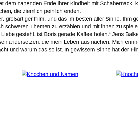
et dem nahen­den Ende ihrer Kindheit mit Schabernack, k
chen, die ziem­lich pein­lich enden.
, groß­ar­ti­ger Film, und das im bes­ten aller Sinne. Ihm
ich schwe­ren Themen zu erzäh­len und mit ihnen zu spie­l
Liebe gesteht, ist Boris gera­de Kaffee holen.“ Jens Bal
ein­an­der­set­zen, die mein Leben aus­ma­chen. Mich erin­ne
cht und war­um das so ist. In gewis­sem Sinne hat der Fil