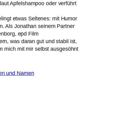
laut Apfelshampoo oder ver­führt
 gelingt etwas Seltenes: mit Humor
en. Als Jonathan sei­nem Partner
kenborg, epd Film
rn, was dar­an gut und sta­bil ist,
m mich mit mir selbst aus­ge­söhnt