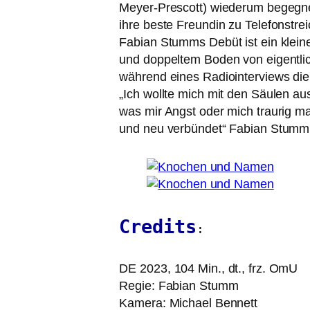
Meyer-Prescott) wie­der­um begeg­n
ihre bes­te Freundin zu Telefonstrei
Fabian Stumms Debüt ist ein klei­ner
und dop­pel­tem Boden von eigent­l
wäh­rend eines Radiointerviews die 
„Ich woll­te mich mit den Säulen aus­
was mir Angst oder mich trau­rig ma
und neu ver­bün­det“ Fabian Stumm
Credits
:
DE
2023, 104 Min., dt., frz. OmU
Regie: Fabian Stumm
Kamera: Michael Bennett