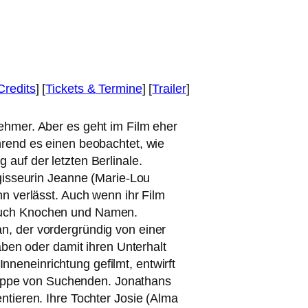
Credits
] [
Tickets
&
Termine
] [
Trailer
]
hmer. Aber es geht im Film eher
rend es einen beob­ach­tet, wie
g auf der letz­ten Berlinale.
Regisseurin Jeanne (Marie-Lou
n ver­lässt. Auch wenn ihr Film
t auch Knochen und Namen.
, der vor­der­grün­dig von einer
haben oder damit ihren Unterhalt
Inneneinrichtung gefilmt, ent­wirft
ruppe von Suchenden. Jonathans
en­tie­ren. Ihre Tochter Josie (Alma