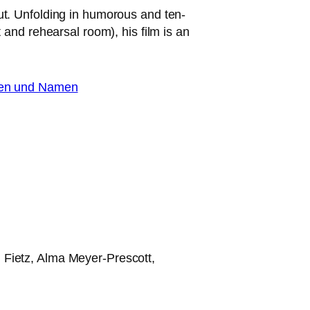
ut. Unfolding in humo­rous and ten­
t and rehear­sal room), his film is an
Fietz, Alma Meyer-Prescott,