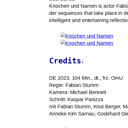
Knochen und Namen is actor Fabian S
der sequen­ces that take place in dem
intel­li­gent and enter­tai­ning reflec­
Credits
:
DE
2023, 104 Min., dt., frz. OmU
Regie: Fabian Stumm
Kamera: Michael Bennett
Schnitt: Kaspar Panizza
mit Fabian Stumm, Knut Berger, M
Anneke Kim Sarnau, Godehard Gi