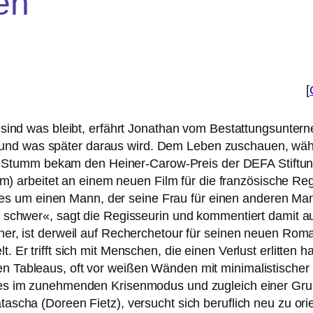
en
[
nd was bleibt, erfährt Jonathan vom Bestattungsunterne
t und was spä­ter dar­aus wird. Dem Leben zuschau­en, wäh­
n Stumm bekam den Heiner-Carow-Preis der
DEFA
Stiftun
) arbei­tet an einem neu­en Film für die fran­zö­si­sche 
es um einen Mann, der sei­ne Frau für einen ande­ren Man
ht schwer«, sagt die Regisseurin und kom­men­tiert dami
er, ist der­weil auf Recherchetour für sei­nen neu­en Roman
. Er trifft sich mit Menschen, die einen Verlust erlit­ten 
hen Tableaus, oft vor wei­ßen Wänden mit mini­ma­lis­ti­scher 
ares im zuneh­men­den Krisenmodus und zugleich einer G
atascha (Doreen Fietz), ver­sucht sich beruf­lich neu zu ori­