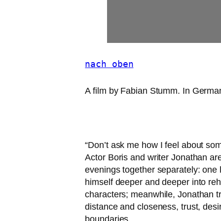
nach oben
A film by Fabian Stumm. In Germa
“
Don’t ask me how I feel about some­t
Actor Boris and wri­ter Jonathan are 
evenings tog­e­ther sepa­ra­te­ly: on
hims­elf deeper and deeper into rehear
cha­rac­ters; mean­while, Jonathan tri
distance and clo­sen­ess, trust, desi­
boun­da­ries.