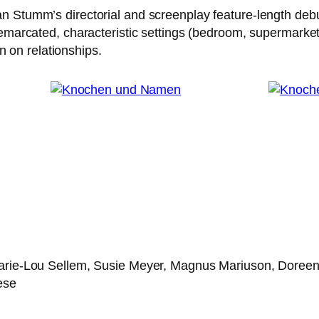
tumm’s direc­to­ri­al and screen­play fea­ture-length deb
ar­ca­ted, cha­rac­te­ristic set­tings (bed­room, super­mar­ke
tion on relationships.
arie-Lou Sellem, Susie Meyer, Magnus Mariuson, Doreen 
ese