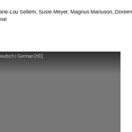
arie-Lou Sellem, Susie Meyer, Magnus Mariuson, Doreen 
ese
Deutsch | German [
HD
]