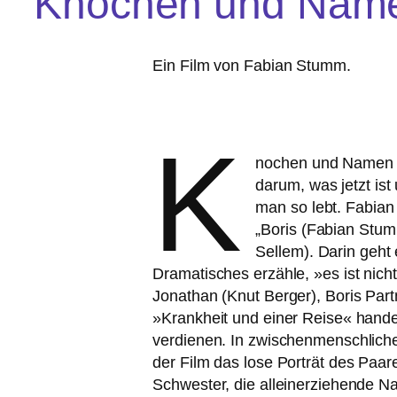
Knochen und Nam
Ein Film von Fabian Stumm.
K
nochen und Namen si
dar­um, was jetzt is
man so lebt. Fabia
„Boris (Fabian Stumm
Sellem). Darin geht 
Dramatisches erzäh­le, »es ist nic
Jonathan (Knut Berger), Boris Partn
»Krankheit und einer Reise« han­delt
ver­die­nen. In zwi­schen­mensch­li­c
der Film das lose Porträt des Pa
Schwester, die allein­er­zie­hen­de N