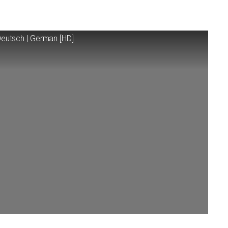
Deutsch | German [
HD
]