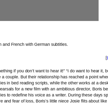
n and French with German subtitles.
[
hing if you don’t want to hear it!” “I do want to hear it, but
a cou­ple. But their rela­ti­onship has rea­ched a point whe
e lies in bed rea­ding scripts, while the other works at a d
­sals for a new film with an ambi­tious direc­tor, Boris beg­i
­es to rede­fi­ne his voice as a wri­ter. During the­se days sp
re and fear of loss, Boris’s litt­le nie­ce Josie flits about l