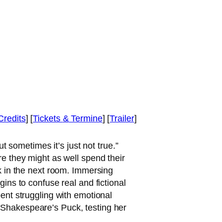
Credits
] [
Tickets
&
Termine
] [
Trailer
]
 some­ti­mes it’s just not true.”
­re they might as well spend their
esk in the next room. Immersing
ns to con­fu­se real and fic­tion­al
ent strugg­ling with emo­tio­nal
ike Shakespeare’s Puck, test­ing her