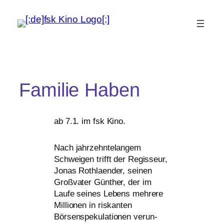
Familie Haben
ab 7.1. im fsk Kino.
Nach jahr­zehn­te­lan­gem
Schweigen trifft der Regisseur,
Jonas Rothlaender, sei­nen
Großvater Günther, der im
Laufe sei­nes Lebens meh­re­re
Millionen in ris­kan­ten
Börsenspekulationen ver­un­