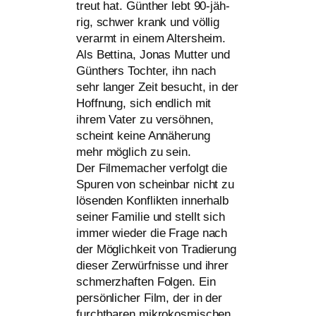
treut hat. Günther lebt 90-jäh­
rig, schwer krank und völ­lig
ver­armt in einem Altersheim.
Als Bettina, Jonas Mutter und
Günthers Tochter, ihn nach
sehr lan­ger Zeit besucht, in der
Hoffnung, sich end­lich mit
ihrem Vater zu ver­söh­nen,
scheint kei­ne Annäherung
mehr mög­lich zu sein.
Der Filmemacher ver­folgt die
Spuren von schein­bar nicht zu
lösen­den Konflikten inner­halb
sei­ner Familie und stellt sich
immer wie­der die Frage nach
der Möglichkeit von Tradierung
die­ser Zerwürfnisse und ihrer
schmerz­haf­ten Folgen. Ein
per­sön­li­cher Film, der in der
furcht­ba­ren mikro­kos­mi­schen