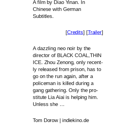
A film by Diao Yinan. In
Chinese with German
Subtitles.
[
Credits
] [
Trailer
]
A dazz­ling neo noir by the
direc­tor of
BLACK
COAL
,
THIN
ICE
. Zhou Zenong, only recent­
ly released from pri­son, has to
go on the run again, after a
poli­ce­man is kil­led during a
gang gathe­ring. Only the pro­
sti­tu­te Lia Aiai is hel­ping him.
Unless she …
Tom Dorow | indiekino.de