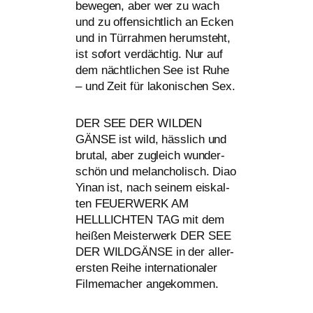
bewe­gen, aber wer zu wach
und zu offen­sicht­lich an Ecken
und in Türrahmen her­um­steht,
ist sofort ver­däch­tig. Nur auf
dem nächt­li­chen See ist Ruhe
– und Zeit für lako­ni­schen Sex.
DER
SEE
DER
WILDEN
GÄNSE
ist wild, häss­lich und
bru­tal, aber zugleich wun­der­
schön und melan­cho­lisch. Diao
Yinan ist, nach sei­nem eis­kal­
ten
FEUERWERK
AM
HELLLICHTEN
TAG
mit dem
hei­ßen Meisterwerk
DER
SEE
DER
WILDGÄNSE
in der aller­
ers­ten Reihe inter­na­tio­na­ler
Filmemacher angekommen.