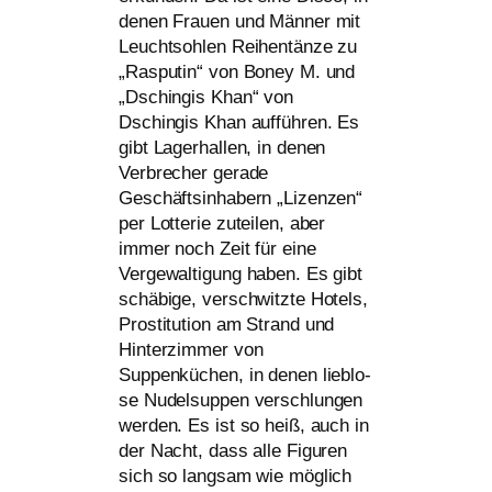
denen Frauen und Männer mit
Leuchtsohlen Reihentänze zu
„Rasputin“ von Boney M. und
„Dschingis Khan“ von
Dschingis Khan auf­füh­ren. Es
gibt Lagerhallen, in denen
Verbrecher gera­de
Geschäftsinhabern „Lizenzen“
per Lotterie zutei­len, aber
immer noch Zeit für eine
Vergewaltigung haben. Es gibt
schä­bi­ge, ver­schwitz­te Hotels,
Prostitution am Strand und
Hinterzimmer von
Suppenküchen, in denen lieb­lo­
se Nudelsuppen ver­schlun­gen
wer­den. Es ist so heiß, auch in
der Nacht, dass alle Figuren
sich so lang­sam wie mög­lich