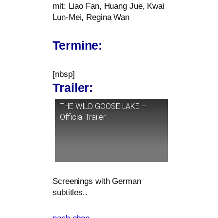
mit: Liao Fan, Huang Jue, Kwai
Lun-Mei, Regina Wan
Termine:
[nbsp]
Trailer:
THE
WILD
GOOSE
LAKE
–
Official Trailer
Screenings with German
subtitles..