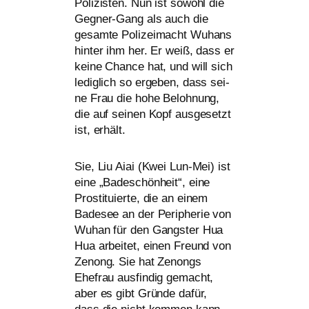
Polizisten. Nun ist sowohl die
Gegner-Gang als auch die
gesam­te Polizeimacht Wuhans
hin­ter ihm her. Er weiß, dass er
kei­ne Chance hat, und will sich
ledig­lich so erge­ben, dass sei­
ne Frau die hohe Belohnung,
die auf sei­nen Kopf aus­ge­setzt
ist, erhält.
Sie, Liu Aiai (Kwei Lun-Mei) ist
eine „Badeschönheit“, eine
Prostituierte, die an einem
Badesee an der Peripherie von
Wuhan für den Gangster Hua
Hua arbei­tet, einen Freund von
Zenong. Sie hat Zenongs
Ehefrau aus­fin­dig gemacht,
aber es gibt Gründe dafür,