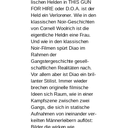
li­schen Helden in
THIS
GUN
FOR
HIRE
oder D.O.A. ist der
Held ein Verlorener. Wie in den
klas­si­schen Noir-Geschichten
von Cornell Woolrich ist die
eigent­li­che Heldin eine Frau.
Und wie in den klas­si­schen
Noir-Filmen spürt Diao im
Rahmen der
Gangstergeschichte gesell­
schaft­li­chen Realitäten nach.
Vor allem aber ist Diao ein bril­
lan­ter Stilist. Immer wie­der
bre­chen ori­gi­nel­le fil­mi­sche
Ideen sich Raum, wie in einer
Kampfszene zwi­schen zwei
Gangs, die sich in sta­ti­sche
Aufnahmen von inein­an­der ver­
keil­ten Männerleibern auf­löst:
Bilder die wir­ken wie