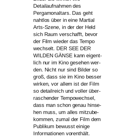
Detailaufnahmen des
Pergamonaltars. Das geht
naht­los über in eine Martial
Arts-Szene, in der der Held
sich Raum ver­schafft, bevor
der Film wie­der das Tempo
wech­selt.
DER
SEE
DER
WILDEN
GÄNSE
kann eigent­
lich nur im Kino gese­hen wer­
den. Nicht nur sind Bilder so
groß, dass sie im Kino bes­ser
wir­ken, vor allem ist der Film
so detail­reich und vol­ler über­
ra­schen­der Tempowechsel,
dass man schon genau hin­se­
hen muss, um alles mit­zu­be­
kom­men, zumal der Film dem
Publikum bewusst eini­ge
Informationen vorenthält.