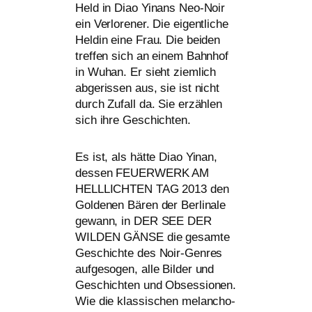
Held in Diao Yinans Neo-Noir
ein Verlorener. Die eigent­li­che
Heldin eine Frau. Die bei­den
tref­fen sich an einem Bahnhof
in Wuhan. Er sieht ziem­lich
abge­ris­sen aus, sie ist nicht
durch Zufall da. Sie erzäh­len
sich ihre Geschichten.
Es ist, als hät­te Diao Yinan,
des­sen
FEUERWERK
AM
HELLLICHTEN
TAG
2013 den
Goldenen Bären der Berlinale
gewann, in
DER
SEE
DER
WILDEN
GÄNSE
die gesam­te
Geschichte des Noir-Genres
auf­ge­so­gen, alle Bilder und
Geschichten und Obsessionen.
Wie die klas­si­schen melan­cho­