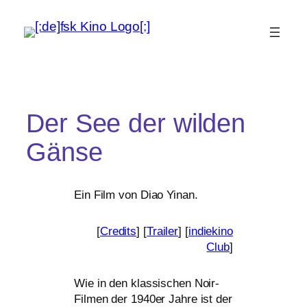
Der See der wilden
Gänse
Ein Film von Diao Yinan.
[
Credits
] [
Trailer
] [
indie­ki­no
Club
]
Wie in den klas­si­schen Noir-
Filmen der 1940er Jahre ist der