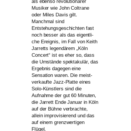
als eben­so revo­lu­tio­nä­rer
Musiker wie John Coltrane
oder Miles Davis gilt.
Manchmal sind
Entstehungsgeschichten fast
noch bes­ser als das eigent­li­
che Ereignis, im Fall von Keith
Jarretts legen­dä­rem „Köln
Concert“ ist es eher so, dass
die Umstände spek­ta­ku­lär, das
Ergebnis dage­gen eine
Sensation waren. Die meist­
ver­kauf­te Jazz-Platte eines
Solo-Künstlers sind die
Aufnahme der gut 60 Minuten,
die Jarrett Ende Januar in Köln
auf der Bühne ver­brach­te,
allein impro­vi­sie­rend und das
auf einem grenz­wer­ti­gen
Flügel.