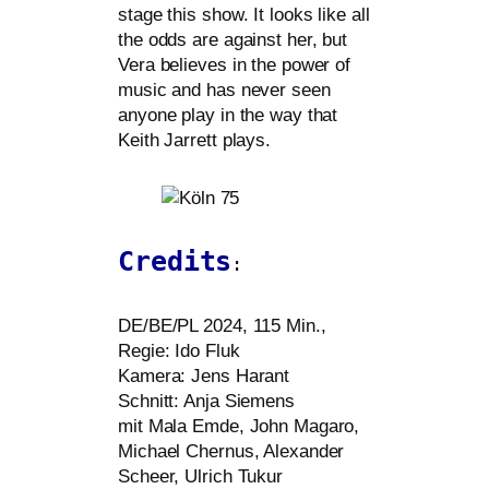
stage this show. It looks like all
the odds are against her, but
Vera belie­ves in the power of
music and has never seen
anyo­ne play in the way that
Keith Jarrett plays.
Credits
:
DE
/
BE
/
PL
2024, 115 Min.,
Regie: Ido Fluk
Kamera: Jens Harant
Schnitt: Anja Siemens
mit Mala Emde, John Magaro,
Michael Chernus, Alexander
Scheer, Ulrich Tukur