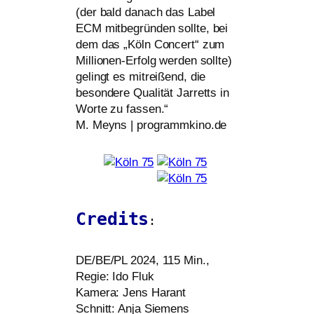
(der bald danach das Label
ECM
mit­be­grün­den soll­te, bei
dem das „Köln Concert“ zum
Millionen-Erfolg wer­den soll­te)
gelingt es mit­rei­ßend, die
beson­de­re Qualität Jarretts in
Worte zu fas­sen.“
M. Meyns | programmkino.de
Credits
:
DE
/
BE
/
PL
2024, 115 Min.,
Regie: Ido Fluk
Kamera: Jens Harant
Schnitt: Anja Siemens