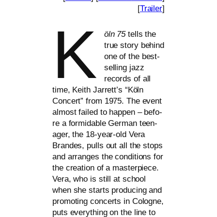
[
Trailer
]
K
öln 75
tells the
true sto­ry behind
one of the best-
sel­ling jazz
records of all
time, Keith Jarrett’s “Köln
Concert” from 1975. The event
almost fai­led to hap­pen – befo­
re a for­mi­da­ble German teen­
ager, the 18-year-old Vera
Brandes, pulls out all the stops
and arran­ges the con­di­ti­ons for
the crea­ti­on of a mas­ter­pie­ce.
Vera, who is still at school
when she starts pro­du­cing and
pro­mo­ting con­certs in Cologne,
puts ever­y­thing on the line to