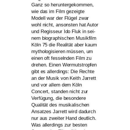
Ganz so her­un­ter­ge­kom­men,
wie das im Film gezeig­te
Modell war der Flügel zwar
wohl nicht, ansons­ten hat Autor
und Regisseur Ido Fluk in sei­
nem bio­gra­phi­schen Musikfilm
Köln 75 die Realität aber kaum
mytho­lo­gi­sie­ren müs­sen, um
einen oft fes­seln­den Film zu
dre­hen. Einen Wermutstropfen
gibt es aller­dings: Die Rechte
an der Musik von Keith Jarrett
und vor allem dem Köln
Concert, stan­den nicht zur
Verfügung, die beson­de­re
Qualität des musi­ka­li­schen
Ansatzes Jarrett wird dadurch
nur aus zwei­ter Hand deut­lich.
Was aller­dings zur bes­ten