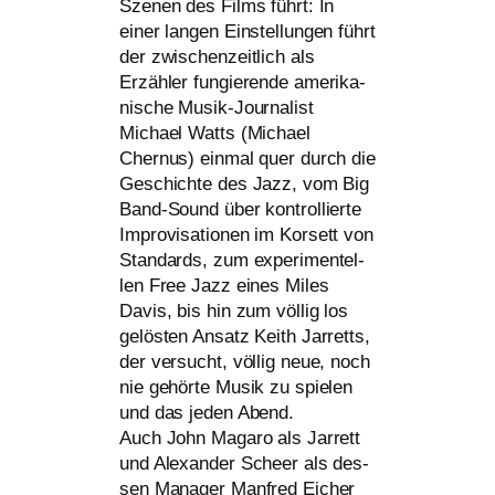
Szenen des Films führt: In
einer lan­gen Einstellungen führt
der zwi­schen­zeit­lich als
Erzähler fun­gie­ren­de ame­ri­ka­
ni­sche Musik-Journalist
Michael Watts (Michael
Chernus) ein­mal quer durch die
Geschichte des Jazz, vom Big
Band-Sound über kon­trol­lier­te
Improvisationen im Korsett von
Standards, zum expe­ri­men­tel­
len Free Jazz eines Miles
Davis, bis hin zum völ­lig los
gelös­ten Ansatz Keith Jarretts,
der ver­sucht, völ­lig neue, noch
nie gehör­te Musik zu spie­len
und das jeden Abend.
Auch John Magaro als Jarrett
und Alexander Scheer als des­
sen Manager Manfred Eicher