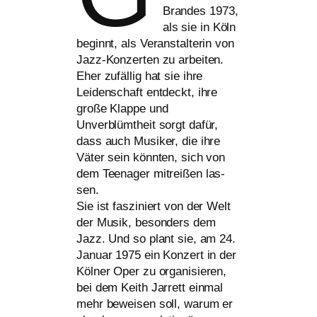
Brandes 1973,
als sie in Köln
beginnt, als Veranstalterin von
Jazz-Konzerten zu arbei­ten.
Eher zufäl­lig hat sie ihre
Leidenschaft ent­deckt, ihre
gro­ße Klappe und
Unverblümtheit sorgt dafür,
dass auch Musiker, die ihre
Väter sein könn­ten, sich von
dem Teenager mit­rei­ßen las­
sen.
Sie ist fas­zi­niert von der Welt
der Musik, beson­ders dem
Jazz. Und so plant sie, am 24.
Januar 1975 ein Konzert in der
Kölner Oper zu orga­ni­sie­ren,
bei dem Keith Jarrett ein­mal
mehr bewei­sen soll, war­um er