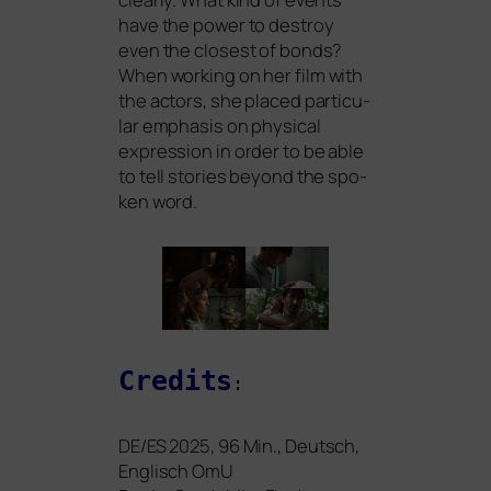
have the power to des­troy
even the clo­sest of bonds?
When working on her film with
the actors, she pla­ced par­ti­cu­
lar empha­sis on phy­si­cal
expres­si­on in order to be able
to tell sto­ries bey­ond the spo­
ken word.
Credits
:
DE
/
ES
2025, 96 Min., Deutsch,
Englisch OmU