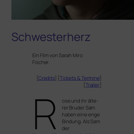
Schwesterherz
Ein Film von Sarah Miro
Fischer.
[
Credits
] [
Tickets
&
Termine
]
[
Trailer
]
R
ose und ihr älte­
rer Bruder Sam
haben eine enge
Bindung. Als Sam
der