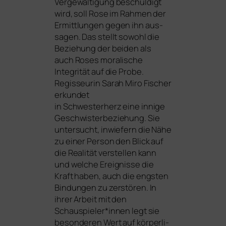
Vergewaltigung beschul­digt
wird, soll Rose im Rahmen der
Ermittlungen gegen ihn aus­
sa­gen. Das stellt sowohl die
Beziehung der bei­den als
auch Roses mora­li­sche
Integrität auf die Probe.
Regisseurin Sarah Miro Fischer
erkun­det
in
Schwesterherz
eine inni­ge
Geschwisterbeziehung. Sie
unter­sucht, inwie­fern die Nähe
zu einer Person den Blick auf
die Realität ver­stel­len kann
und wel­che Ereignisse die
Kraft haben, auch die engs­ten
Bindungen zu zer­stö­ren. In
ihrer Arbeit mit den
Schauspieler*innen legt sie
beson­de­ren Wert auf kör­per­li­