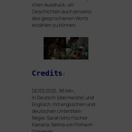
chen Ausdruck, um
Geschichten auch jen­seits
des gespro­che­nen Worts
erzäh­len zu können.
Credits
:
DE
/
ES
2025, 96 Min.,
In Deutsch (das meis­te) und
Englisch, mit eng­li­schen und
deut­schen Untertiteln
Regie: Sarah Miro Fischer
Kamera: Selma von Polheim
Gravesen