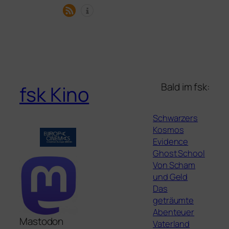
Bald im fsk:
fsk Kino
Schwarzers
Kosmos
Evidence
Ghost School
Von Scham
und Geld
Das
geträumte
Abenteuer
Mastodon
Vaterland