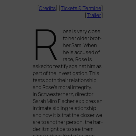
[
Credits
] [
Tickets
&
Termine
]
[
Trailer
]
R
ose is very clo­se
to her older brot­
her Sam. When
he is accu­sed of
rape, Rose is
asked to testi­fy against him as
part of the inves­ti­ga­ti­on. This
tests both their rela­ti­onship
and Rose’s moral inte­gri­ty.
In
Schwesterherz
, direc­tor
Sarah Miro Fischer explo­res an
inti­ma­te sibling rela­ti­onship
and how it is that the clo­ser we
are to ano­ther per­son, the har­
der it might be to see them
cle­ar­ly. What kind of events