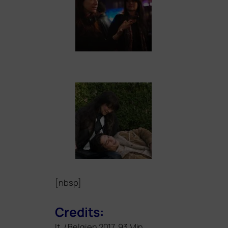
[nbsp]
Credits:
It. / Belgien 2017, 93 Min.,