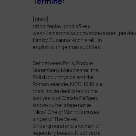
Termine:
[nbsp]
https://eplay-prod.s3-eu-
west‑1.amazonaws.com/store/asset_previ
film by Susanna Nicchiarelli. In
eng­lish with ger­man subtitles.
Set bet­ween Paris, Prague,
Nuremberg, Manchester, the
Polish coun­try­si­de and the
Roman sea­si­de,
NICO
, 1988 is a
road-movie dedi­ca­ted to the
last years of Christa Päffgen,
known by her stage name
“Nico”. One of Warhol’s muses,
sin­ger of The Velvet
Underground and a woman of
legen­da­ry beau­ty, Nico lived a