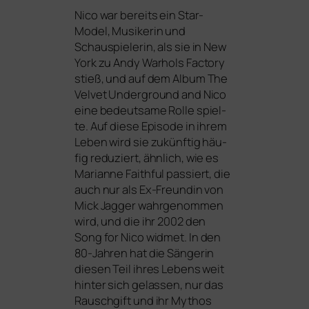
Nico war bereits ein Star-
Model, Musikerin und
Schauspielerin, als sie in New
York zu Andy Warhols Factory
stieß, und auf dem Album
The
Velvet Underground and Nico
eine bedeut­sa­me Rolle spiel­
te. Auf die­se Episode in ihrem
Leben wird sie zukünf­tig häu­
fig redu­ziert, ähn­lich, wie es
Marianne Faithful pas­siert, die
auch nur als Ex-Freundin von
Mick Jagger wahr­ge­nom­men
wird, und die ihr 2002 den
Song for Nico
wid­met. In den
80-Jahren hat die Sängerin
die­sen Teil ihres Lebens weit
hin­ter sich gelas­sen, nur das
Rauschgift und ihr Mythos