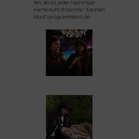
len, als es jeder nach­in­sze­
nier­te Auftritt könn­te.“ Karsten
Munt | programmkino.de