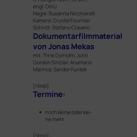
engl. OmU
Regie: Susanna Nicchiarelli
Kamera: Crystel Fournier
Schnitt: Stefano Cravero
Dokumentarfilmmaterial
von Jonas Mekas
mit: Trine Dyrholm, John
Gordon Sinclair, Anamaria
Marinca, Sandor Funtek
[nbsp]
Termine:
noch kei­ne oder kei­
ne mehr
[nbsp]