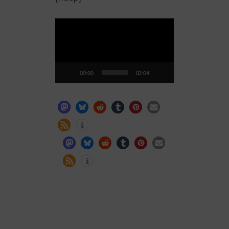
Video-
Player
00:00
02:04