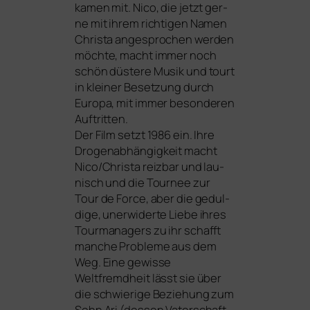
kamen mit. Nico, die jetzt ger­
ne mit ihrem rich­ti­gen Namen
Christa ange­spro­chen wer­den
möch­te, macht immer noch
schön düs­te­re Musik und tourt
in klei­ner Besetzung durch
Europa, mit immer beson­de­ren
Auftritten.
Der Film setzt 1986 ein. Ihre
Drogenabhängigkeit macht
Nico/Christa reiz­bar und lau­
nisch und die Tournee zur
Tour de Force, aber die gedul­
di­ge, uner­wi­der­te Liebe ihres
Tourmanagers zu ihr schafft
man­che Probleme aus dem
Weg. Eine gewis­se
Weltfremdheit lässt sie über
die schwie­ri­ge Beziehung zum
Sohn Ari (des­sen Vaterschaft