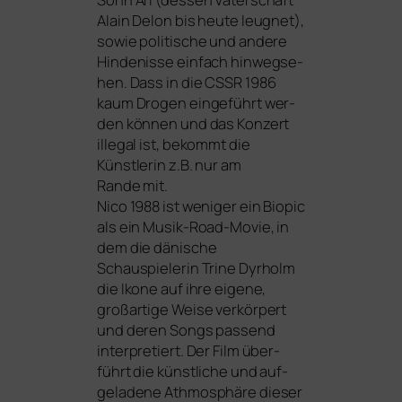
Alain Delon bis heu­te leug­net),
sowie poli­ti­sche und ande­re
Hindenisse ein­fach hin­weg­se­
hen. Dass in die
CSSR
1986
kaum Drogen ein­ge­führt wer­
den kön­nen und das Konzert
ille­gal ist, bekommt die
Künstlerin z.B. nur am
Rande mit.
Nico 1988
ist weni­ger ein Biopic
als ein Musik-Road-Movie, in
dem die däni­sche
Schauspielerin Trine Dyrholm
die Ikone auf ihre eige­ne,
groß­ar­ti­ge Weise ver­kör­pert
und deren Songs pas­send
inter­pre­tiert. Der Film über­
führt die künst­li­che und auf­
ge­la­de­ne Athmosphäre die­ser