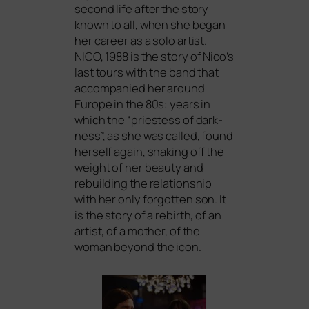
second life after the sto­ry
known to all, when she began
her care­er as a solo artist.
NICO
, 1988 is the sto­ry of Nico’s
last tours with the band that
accom­pa­nied her around
Europe in the 80s: years in
which the “priest­ess of dark­
ness”, as she was cal­led, found
hers­elf again, shaking off the
weight of her beau­ty and
rebuil­ding the rela­ti­onship
with her only for­got­ten son. It
is the sto­ry of a rebirth, of an
artist, of a mother, of the
woman bey­ond the icon.