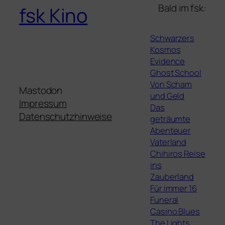
Bald im fsk:
fsk Kino
Schwarzers
Kosmos
Evidence
Ghost School
Von Scham
Mastodon
und Geld
Impressum
Das
Datenschutzhinweise
geträumte
Abenteuer
Vaterland
Chihiros Reise
ins
Zauberland
Für immer 16
Funeral
Casino Blues
The Lights,