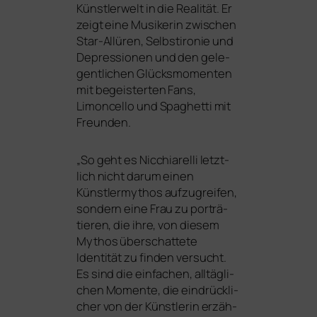
Künstlerwelt in die Realität. Er
zeigt eine Musikerin zwi­schen
Star-Allüren, Selbstironie und
Depressionen und den gele­
gent­li­chen Glücksmomenten
mit begeis­ter­ten Fans,
Limoncello und Spaghetti mit
Freunden.
„
So geht es Nicchiarelli letzt­
lich nicht dar­um einen
Künstlermythos auf­zu­grei­fen,
son­dern eine Frau zu por­trä­
tie­ren, die ihre, von die­sem
Mythos über­schat­te­te
Identität zu fin­den ver­sucht.
Es sind die ein­fa­chen, all­täg­li­
chen Momente, die ein­drück­li­
cher von der Künstlerin erzäh­