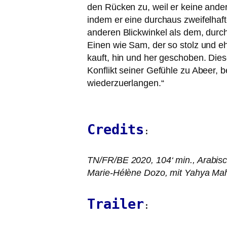
den Rücken zu, weil er kei­ne ande­re
indem er eine durch­aus zwei­fel­haf­
ande­ren Blickwinkel als dem, durch 
Einen wie Sam, der so stolz und ehr­
kauft, hin und her gescho­ben. Diese
Konflikt sei­ner Gefühle zu Abeer, b
wiederzuerlangen.“
Credits
:
TN
/
FR
/
BE
2020, 104‘ min., Arabis
Marie-Hélène Dozo, mit Yahya Mah
Trailer
: