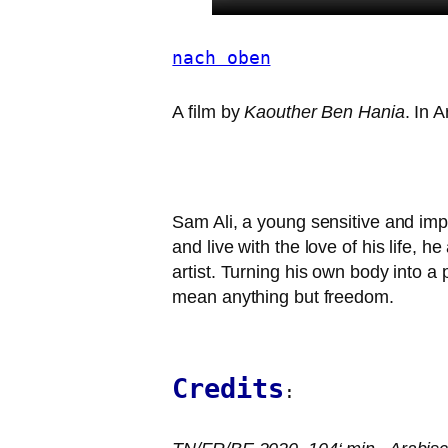
nach oben
A film by
Kaouther Ben Hania
. In 
Sam Ali, a young sen­si­ti­ve and imp
and live with the love of his life, h
artist. Turning his own body into a pr
mean any­thing but freedom.
Credits
: