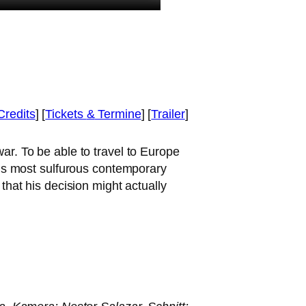
Credits
] [
Tickets
&
Termine
] [
Trailer
]
war. To be able to tra­vel to Europe
 most sul­fu­rous con­tem­po­ra­ry
that his decis­i­on might actual­ly