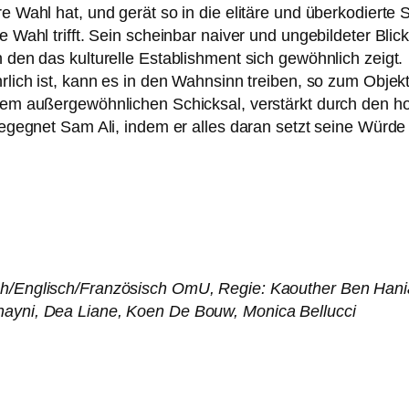
 Wahl hat, und gerät so in die eli­tä­re und über­ko­dier­te 
te Wahl trifft. Sein schein­bar nai­ver und unge­bil­de­ter Bl
den das kul­tu­rel­le Establishment sich gewöhn­lich zeigt.
lich ist, kann es in den Wahnsinn trei­ben, so zum Objekt 
m außer­ge­wöhn­li­chen Schicksal, ver­stärkt durch den hoch
egeg­net Sam Ali, indem er alles dar­an setzt sei­ne Würde 
ch/Englisch/Französisch OmU, Regie: Kaouther Ben Hania
ayni, Dea Liane, Koen De Bouw, Monica Bellucci