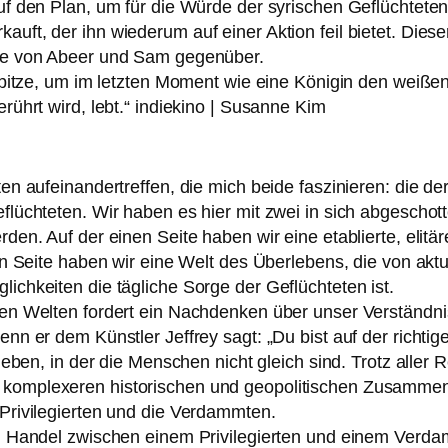
f den Plan, um für die Würde der syri­schen Geflüchteten z
uft, der ihn wie­der­um auf einer Aktion feil bie­tet. Die
iebe von Abeer und Sam gegen­über.
 Spitze, um im letz­ten Moment wie eine Königin den wei­ß
rührt wird, lebt.“ indie­ki­no | Susanne Kim
 auf­ein­an­der­tref­fen, die mich bei­de fas­zi­nie­ren: die d
eflüchteten. Wir haben es hier mit zwei in sich abge­schot­te
­den. Auf der einen Seite haben wir eine eta­blier­te, eli­tä­r
en Seite haben wir eine Welt des Überlebens, die von aktu­e
chkeiten die täg­li­che Sorge der Geflüchteten ist.
den Welten for­dert ein Nachdenken über unser Verständni
nn er dem Künstler Jeffrey sagt: „Du bist auf der rich­ti­g
 leben, in der die Menschen nicht gleich sind. Trotz aller
m­ple­xe­ren his­to­ri­schen und geo­po­li­ti­schen Zusamme
Privilegierten und die Verdammten.
chen Handel zwi­schen einem Privilegierten und einem Verd