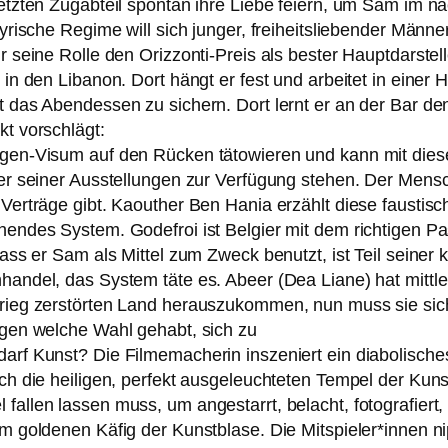
etz­ten Zugabteil spon­tan ihre Liebe fei­ern, um Sam im
i­sche Regime will sich jun­ger, frei­heits­lie­ben­der Männer
 sei­ne Rolle den Orizzonti-Preis als bes­ter Hauptdarstell
in den Libanon. Dort hängt er fest und arbei­tet in einer
 das Abendessen zu sichern. Dort lernt er an der Bar den
t vor­schlägt:
en-Visum auf den Rücken täto­wie­ren und kann mit die­s
der sei­ner Ausstellungen zur Verfügung ste­hen. Der Men
erträge gibt. Kaouther Ben Hania erzählt die­se faus­ti­sche
hen­des System. Godefroi ist Belgier mit dem rich­ti­gen 
ass er Sam als Mittel zum Zweck benutzt, ist Teil sei­ner k
andel, das System täte es. Abeer (Dea Liane) hat mitt­ler
rieg zer­stör­ten Land her­aus­zu­kom­men, nun muss sie s
ngen wel­che Wahl gehabt, sich zu
rf Kunst? Die Filmemacherin insze­niert ein dia­bo­li­sches 
urch die hei­li­gen, per­fekt aus­ge­leuch­te­ten Tempel der K
fal­len las­sen muss, um ange­starrt, belacht, foto­gra­fie
 im gol­de­nen Käfig der Kunstblase. Die Mitspieler*innen ni