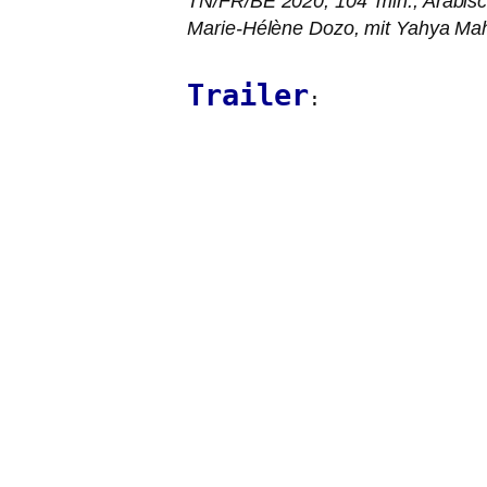
TN
/
FR
/
BE
2020, 104‘ min., Arabis
Marie-Hélène Dozo, mit Yahya Mah
Trailer
: