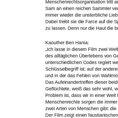
Menschenrechtsorganisation tritt au
Sam an einen rei­chen Sammler ver­ka
immer wie­der die unsterb­li­che L
Dabei treibt sie die Farce auf die
zu las­sen. Denn nur die Haut die be
Kaouther Ben Hania:
„Ich las­se in die­sem Film zwei Welten
des all­täg­li­chen Überlebens von G
unter­schied­li­chen Codes regiert wer
Schlüsselbegriff ist; auf der ande­r
und in der das Fehlen von Wahlmögli
Das Aufeinandertreffen die­ser bei­
Geflüchtete, weiß das sehr wohl, we
Problem ist, dass wir in einer Welt
Menschenrechte sor­gen die immer ko
zwei Arten von Menschen gibt: die 
Der Film zeigt einen faus­tia­ni­s