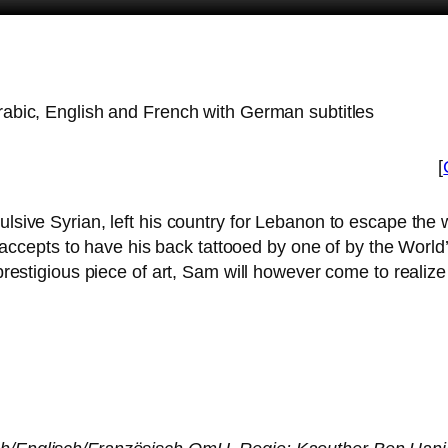
Arabic, English and French with German subtitles
[
ul­si­ve Syrian, left his coun­try for Lebanon to escape the 
e accepts to have his back tat­to­oed by one of by the World’s
es­ti­gious pie­ce of art, Sam will howe­ver come to rea­li­ze 