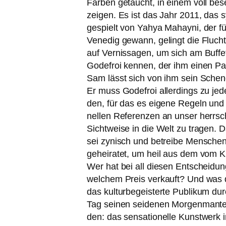
Farben getaucht, in einem voll bes
zei­gen. Es ist das Jahr 2011, das syr
gespielt von Yahya Mahayni, der für
Venedig gewann, gelingt die Flucht 
auf Vernissagen, um sich am Buffet
Godefroi ken­nen, der ihm einen Pak
Sam lässt sich von ihm sein Scheng
Er muss Godefroi aller­dings zu je
den, für das es eige­ne Regeln und V
nel­len Referenzen an unser herr­sc
Sichtweise in die Welt zu tra­gen. D
sei zynisch und betrei­be Menschenh
gehei­ra­tet, um heil aus dem vom K
Wer hat bei all die­sen Entscheidu
wel­chem Preis ver­kauft? Und was da
das kul­tur­be­geis­ter­te Publikum d
Tag sei­nen sei­de­nen Morgenmantel 
den: das sen­sa­tio­nel­le Kunstwerk