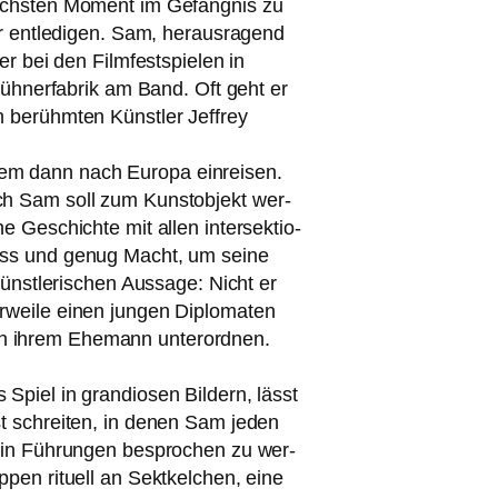
 nächs­ten Moment im Gefängnis zu
 ent­le­di­gen. Sam, her­aus­ra­gend
er bei den Filmfestspielen in
 Hühnerfabrik am Band. Oft geht er
 berühm­ten Künstler Jeffrey
em dann nach Europa ein­rei­sen.
sch Sam soll zum Kunstobjekt wer­
 Geschichte mit allen inter­sek­tio­
Pass und genug Macht, um sei­ne
ünst­le­ri­schen Aussage: Nicht er
­wei­le einen jun­gen Diplomaten
ich ihrem Ehemann unter­ord­nen.
Spiel in gran­dio­sen Bildern, lässt
unst schrei­ten, in denen Sam jeden
rt, in Führungen bespro­chen zu wer­
p­pen ritu­ell an Sektkelchen, eine