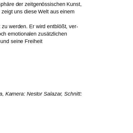
Sphäre der zeit­ge­nös­si­schen Kunst,
ick zeigt uns die­se Welt aus einem
zu wer­den. Er wird ent­blößt, ver­
 emo­tio­na­len zusätz­li­chen
und sei­ne Freiheit
, Kamera: Nestor Salazar, Schnitt: