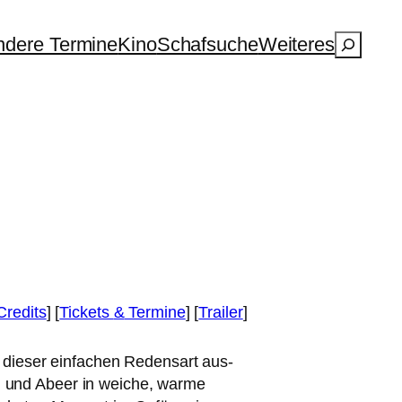
Suchen
dere Termine
Kino
Schafsuche
Weiteres
Credits
] [
Tickets
&
Termine
] [
Trailer
]
 die­ser ein­fa­chen Redensart aus­
m und Abeer in wei­che, war­me