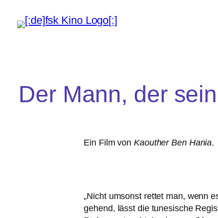
Der Mann, der sein
Ein Film von
Kaouther Ben Hania
.
„
Nicht umsonst ret­tet man, wenn es 
ge­hend, lässt die tune­si­sche Reg