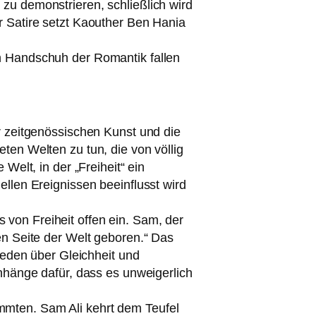
u demons­trie­ren, schließ­lich wird
ser Satire setzt Kaouther Ben Hania
en Handschuh der Romantik fal­len
er zeit­ge­nös­si­schen Kunst und die
­ten Welten zu tun, die von völ­lig
e Welt, in der „Freiheit“ ein
l­len Ereignissen beein­flusst wird
s von Freiheit offen ein. Sam, der
en Seite der Welt gebo­ren.“ Das
 Reden über Gleichheit und
nhänge dafür, dass es unwei­ger­lich
ammten. Sam Ali kehrt dem Teufel