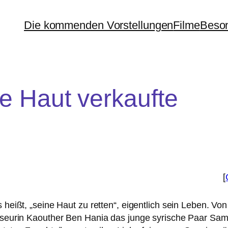
Die kommenden Vorstellungen
Filme
Beson
e Haut verkaufte
[
heißt, „sei­ne Haut zu ret­ten“, eigent­lich sein Leben. Von
isseurin Kaouther Ben Hania das jun­ge syri­sche Paar Sa