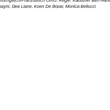
ch/Englisch/Französisch OmU, Regie: Kaouther Ben Hania
ayni, Dea Liane, Koen De Bouw, Monica Bellucci