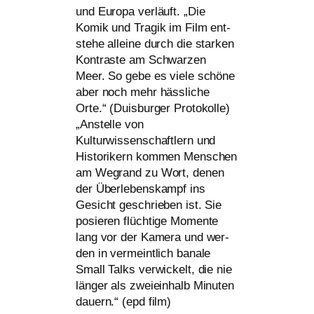
und Europa ver­läuft. „Die
Komik und Tragik im Film ent­
ste­he allei­ne durch die star­ken
Kontraste am Schwarzen
Meer. So gebe es vie­le schö­ne
aber noch mehr häss­li­che
Orte.“ (Duisburger Protokolle)
„Anstelle von
Kulturwissenschaftlern und
Historikern kom­men Menschen
am Wegrand zu Wort, denen
der Überlebenskampf ins
Gesicht geschrie­ben ist. Sie
posie­ren flüch­ti­ge Momente
lang vor der Kamera und wer­
den in ver­meint­lich bana­le
Small Talks ver­wi­ckelt, die nie
län­ger als zwei­ein­halb Minuten
dau­ern.“ (epd film)