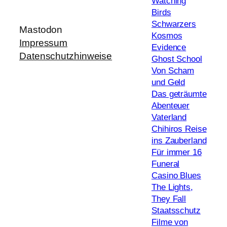
Watching
Birds
Schwarzers
Mastodon
Kosmos
Impressum
Evidence
Datenschutzhinweise
Ghost School
Von Scham
und Geld
Das geträumte
Abenteuer
Vaterland
Chihiros Reise
ins Zauberland
Für immer 16
Funeral
Casino Blues
The Lights,
They Fall
Staatsschutz
Filme von