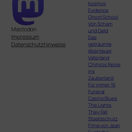
Kosmos
Evidence
Ghost School
Von Scham
Mastodon
und Geld
Impressum
Das
geträumte
Datenschutzhinweise
Abenteuer
Vaterland
Chihiros Reise
ins
Zauberland
Für immer 16
Funeral
Casino Blues
The Lights,
They Fall
Staatsschutz
Filme von Jean