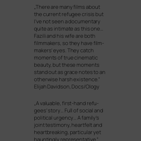
„
There are many films about
the cur­rent refu­gee cri­sis but
I’ve not seen a docu­men­ta­ry
quite as inti­ma­te as this one…
Fazili and his wife are both
film­ma­kers, so they have film­
ma­kers’ eyes. They catch
moments of true cine­ma­tic
beau­ty, but the­se moments
stand out as grace notes to an
other­wi­se harsh existence.”
Elijah Davidson, Docs/Ology
„
A valuable, first-hand refu­
gees’ sto­ry… Full of social and
poli­ti­cal urgen­cy… A family’s
joint tes­tim­o­ny, heart­felt and
heart­brea­king, par­ti­cu­lar yet
haun­tingly representative.”