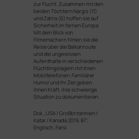
zur Flucht. Zusammen mit den
bei­den Töchtern Nargis (11)
und Zahra (6) hof­fen sie auf
Sicherheit im fer­nen Europa.
Mit dem Blick von
Filmemachern fil­men sie die
Reise über die Balkanroute
und die unge­wis­sen
Aufenthalte in ver­schie­de­nen
Flüchtlingslagern mit ihren
Mobiltelefonen. Familiärer
Humor und ihr Ziel geben
ihnen Kraft, ihre schwie­ri­ge
Situation zu dokumentieren.
Dok.,
USA
/ Großbritannien /
Katar / Kanada 2019, 87′,
Englisch, Farsi