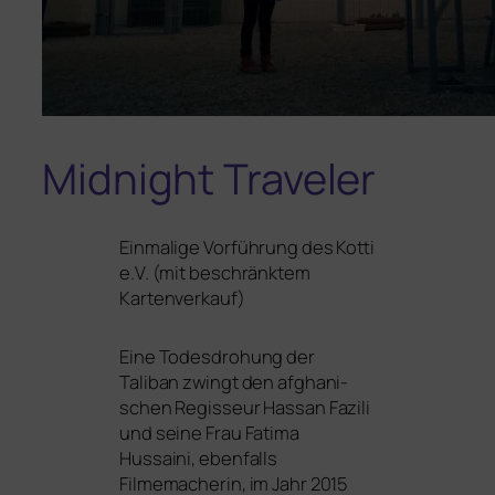
Midnight Traveler
Einmalige Vorführung des Kotti
e.V. (mit beschränk­tem
Kartenverkauf)
Eine Todesdrohung der
Taliban zwingt den afgha­ni­
schen Regisseur Hassan Fazili
und sei­ne Frau Fatima
Hussaini, eben­falls
Filmemacherin, im Jahr 2015