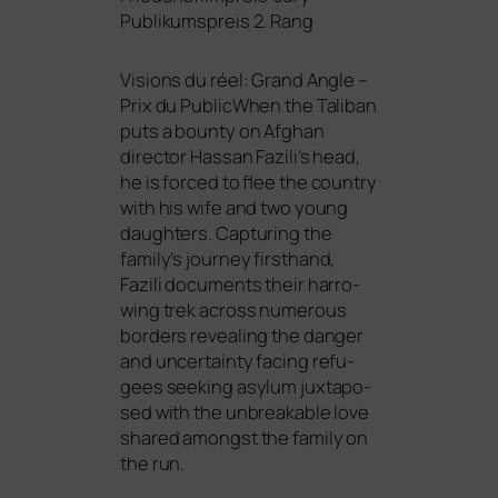
Publikumspreis 2. Rang
Visions du réel: Grand Angle –
Prix du PublicWhen the Taliban
puts a boun­ty on Afghan
direc­tor Hassan Fazili’s head,
he is forced to flee the coun­try
with his wife and two young
daugh­ters. Capturing the
family’s jour­ney first­hand,
Fazili docu­ments their har­ro­
wing trek across num­e­rous
bor­ders reve­al­ing the dan­ger
and uncer­tain­ty facing refu­
gees see­king asyl­um jux­ta­po­
sed with the unbre­aka­ble love
shared among­st the fami­ly on
the run.