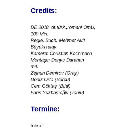
Credits:
DE
2018, dt.türk.,romani OmU,
100 Min.
Regie, Buch: Mehmet Akif
Büyükatalay
Kamera: Christian Kochmann
Montage: Denys Darahan
mit:
Zejhun Demirov (Oray)
Deniz Orta (Burcu)
Cem Göktaş (Bilal)
Faris Yüzbaşıoğlu (Tanju)
Termine:
[nbsp]