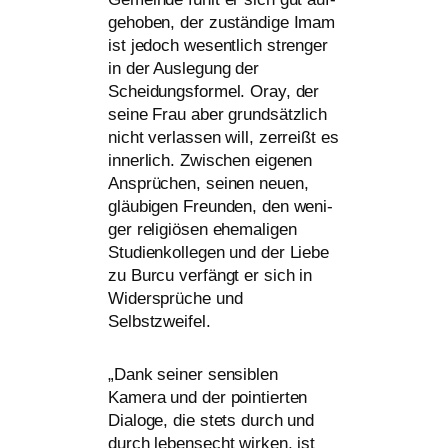
ge­ho­ben, der zustän­di­ge Imam
ist jedoch wesent­lich stren­ger
in der Auslegung der
Scheidungsformel. Oray, der
sei­ne Frau aber grund­sätz­lich
nicht ver­las­sen will, zer­reißt es
inner­lich. Zwischen eige­nen
Ansprüchen, sei­nen neu­en,
gläu­bi­gen Freunden, den weni­
ger reli­giö­sen ehe­ma­li­gen
Studienkollegen und der Liebe
zu Burcu ver­fängt er sich in
Widersprüche und
Selbstzweifel.
„
Dank sei­ner sen­si­blen
Kamera und der poin­tier­ten
Dialoge, die stets durch und
durch lebens­echt wir­ken, ist