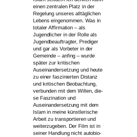
einen zen­tra­len Platz in der
Regelung unse­res all­täg­li­chen
Lebens ein­ge­nom­men. Was in
tota­ler Affirmation – als
Jugendlicher in der Rolle als
Jugendbeauftragter, Prediger
und gar als Vorbeter in der
Gemeinde – anfing – wur­de
spä­ter zur kri­ti­schen
Auseinandersetzung und heu­te
zu einer fas­zi­nier­ten Distanz
und kri­ti­schen Beobachtung,
ver­bun­den mit dem Willen, die­
se Faszination und
Auseinandersetzung mit dem
Islam in mei­ne künst­le­ri­sche
Arbeit zu trans­por­tie­ren und
wei­ter­zu­ge­ben. Der Film ist in
sei­ner Handlung nicht auto­bio­