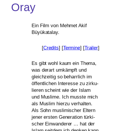
Oray
Ein Film von Mehmet Akif
Büyükatalay.
[
Credits
] [
Termine
] [
Trailer
]
Es gibt wohl kaum ein Thema,
was der­art umkämpft und
gleich­zei­tig so beharr­lich im
öffent­li­chen Interesse zu zir­ku­
lie­ren scheint wie der Islam
und Muslime. Ich muss­te mich
als Muslim hier­zu ver­hal­ten.
Als Sohn mus­li­mi­scher Eltern
jener ers­ten Generation tür­ki­
scher Einwanderer … hat der
Islam seit­dem ich den­ken kann