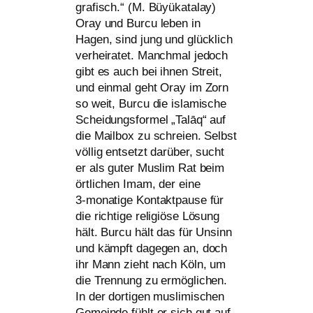
gra­fisch.“ (M. Büyükatalay)
Oray und Burcu leben in
Hagen, sind jung und glück­lich
ver­hei­ra­tet. Manchmal jedoch
gibt es auch bei ihnen Streit,
und ein­mal geht Oray im Zorn
so weit, Burcu die isla­mi­sche
Scheidungsformel „Talāq“ auf
die Mailbox zu schrei­en. Selbst
völ­lig ent­setzt dar­über, sucht
er als guter Muslim Rat beim
ört­li­chen Imam, der eine
3‑monatige Kontaktpause für
die rich­ti­ge reli­giö­se Lösung
hält. Burcu hält das für Unsinn
und kämpft dage­gen an, doch
ihr Mann zieht nach Köln, um
die Trennung zu ermög­li­chen.
In der dor­ti­gen mus­li­mi­schen
Gemeinde fühlt er sich gut auf­