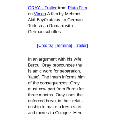
ORAY
– Trailer
from
Pluto Film
on
Vimeo
.A film by Mehmet
Akif Büyükatalay. In German,
Turkish an Romani with
German subtitles.
[
Credits
] [
Termine
] [
Trailer
]
In an argu­ment with his wife
Burcu, Oray pro­no­un­ces the
Islamic word for sepa­ra­ti­on,
‘talaq’. The Imam informs him
of the con­se­quen­ces: Oray
must now part from Burcu for
three months. Oray uses the
enforced break in their rela­ti­
onship to make a fresh start
and moves to Cologne. Here,