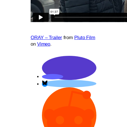
ORAY
– Trailer
from
Pluto Film
on
Vimeo
.