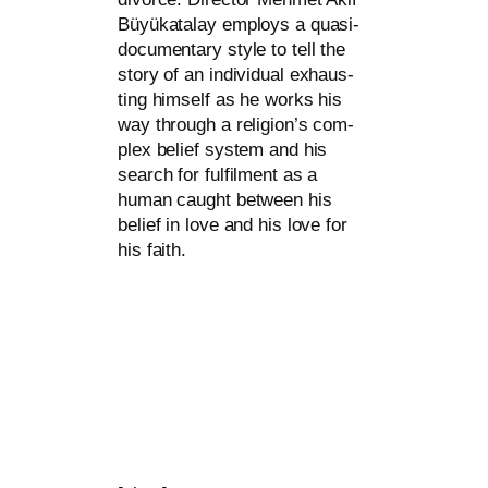
Büyükatalay employs a qua­si-
docu­men­ta­ry style to tell the
sto­ry of an indi­vi­du­al exhaus­
ting hims­elf as he works his
way through a religion’s com­
plex belief sys­tem and his
search for ful­film­ent as a
human caught bet­ween his
belief in love and his love for
his faith.