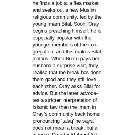
he finds a job at a flea mar­ket
and seeks out a new Muslim
reli­gious com­mu­ni­ty, led by the
young Imam Bilal. Soon, Oray
beg­ins prea­ching hims­elf; he is
espe­ci­al­ly popu­lar with the
youn­ger mem­bers of the con­
gre­ga­ti­on, and this makes Bilal
jea­lous. When Burcu pays her
hus­band a sur­pri­se visit, they
rea­li­se that the break has done
them good and they still love
each other. Oray asks Bilal for
advice. But the lat­ter advo­ca­
tes a stric­ter inter­pre­ta­ti­on of
Islamic law than the imam in
Oray’s com­mu­ni­ty back home:
pro­no­un­cing ‘talaq’ he says,
does not mean a break, but a
divorce. Director Mehmet Akif