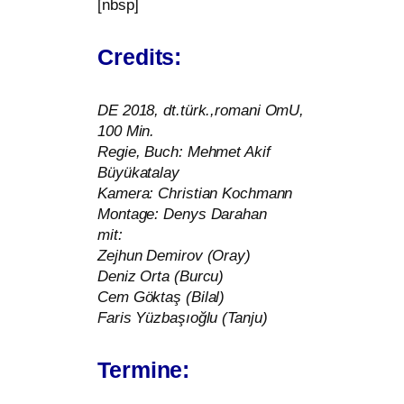
[nbsp]
Credits:
DE
2018, dt.türk.,romani OmU,
100 Min.
Regie, Buch: Mehmet Akif
Büyükatalay
Kamera: Christian Kochmann
Montage: Denys Darahan
mit:
Zejhun Demirov (Oray)
Deniz Orta (Burcu)
Cem Göktaş (Bilal)
Faris Yüzbaşıoğlu (Tanju)
Termine: