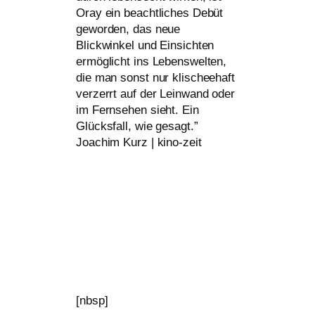
Oray ein beacht­li­ches Debüt
gewor­den, das neue
Blickwinkel und Einsichten
ermög­licht ins Lebenswelten,
die man sonst nur kli­schee­haft
ver­zerrt auf der Leinwand oder
im Fernsehen sieht. Ein
Glücksfall, wie gesagt.”
Joachim Kurz | kino-zeit
[nbsp]