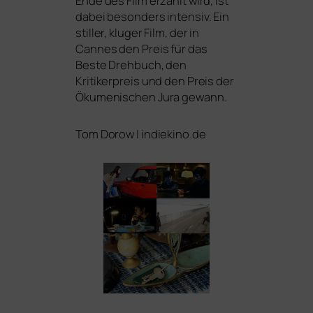
Ende des Film erzählt wird, ist
dabei beson­ders inten­siv. Ein
stil­ler, klu­ger Film, der in
Cannes den Preis für das
Beste Drehbuch, den
Kritikerpreis und den Preis der
Ökumenischen Jura gewann.
Tom Dorow | indiekino.de