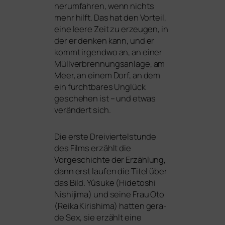
her­um­fah­ren, wenn nichts
mehr hilft. Das hat den Vorteil,
eine lee­re Zeit zu erzeu­gen, in
der er den­ken kann, und er
kommt irgend­wo an, an einer
Müllverbrennungsanlage, am
Meer, an einem Dorf, an dem
ein furcht­ba­res Unglück
gesche­hen ist – und etwas
ver­än­dert sich.
Die ers­te Dreiviertelstunde
des Films erzählt die
Vorgeschichte der Erzählung,
dann erst lau­fen die Titel über
das Bild. Yûsuke (Hidetoshi
Nishijima) und sei­ne Frau Oto
(Reika Kirishima) hat­ten gera­
de Sex, sie erzählt eine