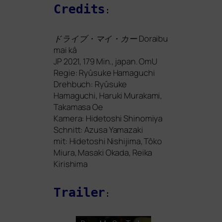
Credits
:
ドライブ・マイ・カー Doraibu
mai kâ
JP
2021, 179 Min., japan. OmU
Regie: Ryûsuke Hamaguchi
Drehbuch: Ryûsuke
Hamaguchi, Haruki Murakami,
Takamasa Oe
Kamera: Hidetoshi Shinomiya
Schnitt: Azusa Yamazaki
mit: Hidetoshi Nishijima, Tôko
Miura, Masaki Okada, Reika
Kirishima
Trailer
: