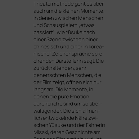
Theatermethode geht es aber
auch um die klei­nen Momente,
in denen zwi­schen Menschen
und Schauspielern „etwas
pas­siert“, wie Yûsuke nach
einer Szene zwi­schen einer
chi­ne­sisch und einer in korea­
ni­scher Zeichensprache spre­
chen­den Darstellerin sagt. Die
zurück­hal­ten­den, sehr
beherrsch­ten Menschen, die
der Film zeigt, öff­nen sich nur
lang­sam. Die Momente, in
denen die pure Emotion
durch­bricht, sind um so über­
wäl­ti­gen­der. Die sich all­mäh­
lich ent­wi­ckeln­de Nähe zwi­
schen Yûsuke und der Fahrerin
Misaki, deren Geschichte am