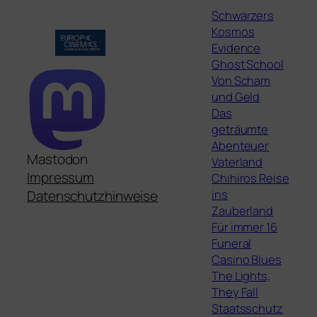
Schwarzers
Kosmos
Evidence
Ghost School
Von Scham
und Geld
Das
geträumte
Abenteuer
Mastodon
Vaterland
Impressum
Chihiros Reise
ins
Datenschutzhinweise
Zauberland
Für immer 16
Funeral
Casino Blues
The Lights,
They Fall
Staatsschutz