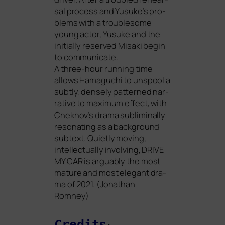
sal pro­cess and Yusuke’s pro­
blems with a trou­ble­so­me
young actor, Yusuke and the
initi­al­ly reser­ved Misaki begin
to com­mu­ni­ca­te.
A three-hour run­ning time
allows Hamaguchi to uns­pool a
subt­ly, den­se­ly pat­ter­ned nar­
ra­ti­ve to maxi­mum effect, with
Chekhov’s dra­ma sub­li­mi­nal­ly
reso­na­ting as a back­ground
sub­text. Quietly moving,
intellec­tual­ly invol­ving,
DRIVE
MY
CAR
is argu­ab­ly the most
matu­re and most ele­gant dra­
ma of 2021. (Jonathan
Romney)
Credits