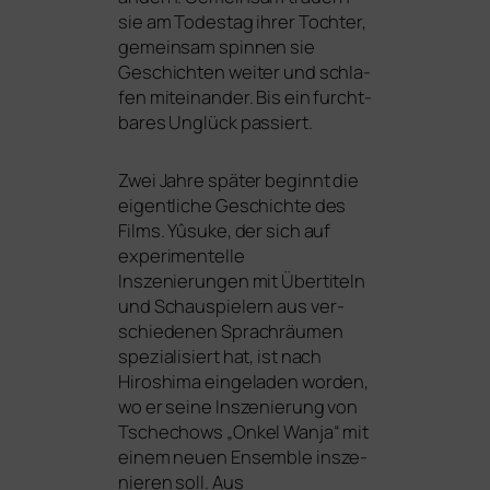
sie am Todestag ihrer Tochter,
gemein­sam spin­nen sie
Geschichten wei­ter und schla­
fen mit­ein­an­der. Bis ein furcht­
ba­res Unglück passiert.
Zwei Jahre spä­ter beginnt die
eigent­li­che Geschichte des
Films. Yûsuke, der sich auf
expe­ri­men­tel­le
Inszenierungen mit Übertiteln
und Schauspielern aus ver­
schie­de­nen Sprachräumen
spe­zia­li­siert hat, ist nach
Hiroshima ein­ge­la­den wor­den,
wo er sei­ne Inszenierung von
Tschechows „Onkel Wanja“ mit
einem neu­en Ensemble insze­
nie­ren soll. Aus