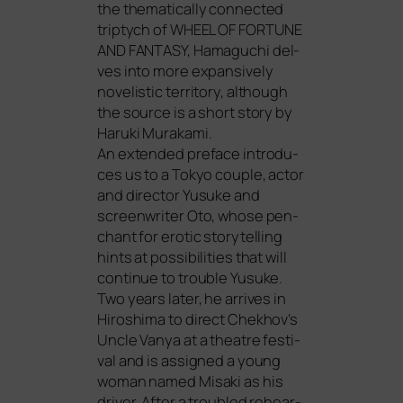
the the­ma­ti­cal­ly con­nec­ted
tri­ptych of
WHEEL
OF
FORTUNE
AND
FANTASY
, Hamaguchi del­
ves into more expan­si­ve­ly
nove­li­stic ter­ri­to­ry, alt­hough
the source is a short sto­ry by
Haruki Murakami.
An exten­ded pre­face intro­du­
ces us to a Tokyo cou­ple, actor
and direc­tor Yusuke and
screen­wri­ter Oto, who­se pen­
chant for ero­tic sto­rytel­ling
hints at pos­si­bi­li­ties that will
con­ti­nue to trou­ble Yusuke.
Two years later, he arri­ves in
Hiroshima to direct Chekhov’s
Uncle Vanya at a theat­re fes­ti­
val and is assi­gned a young
woman named Misaki as his
dri­ver. After a trou­bled rehear­