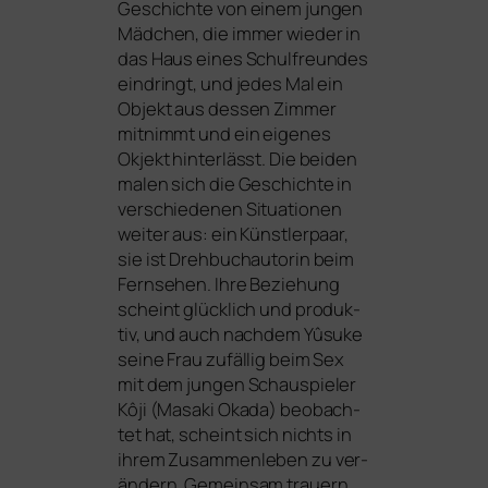
Geschichte von einem jun­gen
Mädchen, die immer wie­der in
das Haus eines Schulfreundes
ein­dringt, und jedes Mal ein
Objekt aus des­sen Zimmer
mit­nimmt und ein eige­nes
Okjekt hin­ter­lässt. Die bei­den
malen sich die Geschichte in
ver­schie­de­nen Situationen
wei­ter aus: ein Künstlerpaar,
sie ist Drehbuchautorin beim
Fernsehen. Ihre Beziehung
scheint glück­lich und pro­duk­
tiv, und auch nach­dem Yûsuke
sei­ne Frau zufäl­lig beim Sex
mit dem jun­gen Schauspieler
Kôji (Masaki Okada) beob­ach­
tet hat, scheint sich nichts in
ihrem Zusammenleben zu ver­
än­dern. Gemeinsam trau­ern