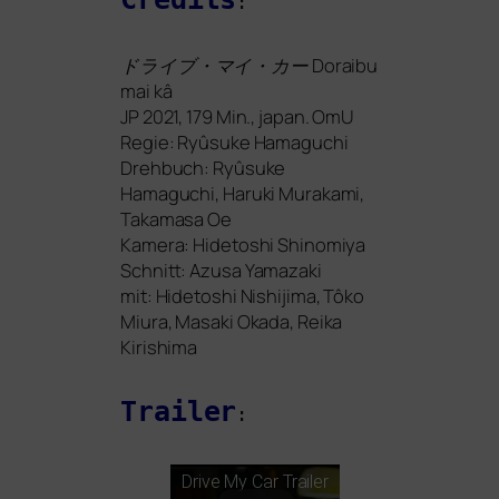
:
ドライブ・マイ・カー Doraibu
mai kâ
JP
2021, 179 Min., japan. OmU
Regie: Ryûsuke Hamaguchi
Drehbuch: Ryûsuke
Hamaguchi, Haruki Murakami,
Takamasa Oe
Kamera: Hidetoshi Shinomiya
Schnitt: Azusa Yamazaki
mit: Hidetoshi Nishijima, Tôko
Miura, Masaki Okada, Reika
Kirishima
Trailer
:
Drive My Car Trailer