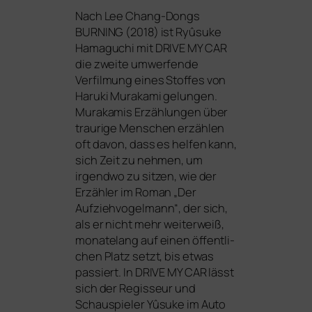
Nach Lee Chang-Dongs
BURNING
(2018) ist Ryûsuke
Hamaguchi mit
DRIVE
MY
CAR
die zwei­te umwer­fen­de
Verfilmung eines Stoffes von
Haruki Murakami gelun­gen.
Murakamis Erzählungen über
trau­ri­ge Menschen erzäh­len
oft davon, dass es hel­fen kann,
sich Zeit zu neh­men, um
irgend­wo zu sit­zen, wie der
Erzähler im Roman „Der
Aufziehvogelmann“, der sich,
als er nicht mehr wei­ter­weiß,
mona­te­lang auf einen öffent­li­
chen Platz setzt, bis etwas
pas­siert. In
DRIVE
MY
CAR
lässt
sich der Regisseur und
Schauspieler Yûsuke im Auto