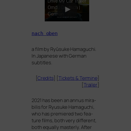
Drive My Car Trailer
OmdU Deutsch |
German
nach oben
a film by
Ryûsuke Hamaguchi
.
In Japanese with German
subtitles.
[
Credits
] [
Tickets
&
Termine
]
[
Trailer
]
2021 has been an annus mira­
bi­lis for Ryusuke Hamaguchi,
who has pre­mie­red two fea­
ture films, both very dif­fe­rent,
both equal­ly mas­ter­ly. After