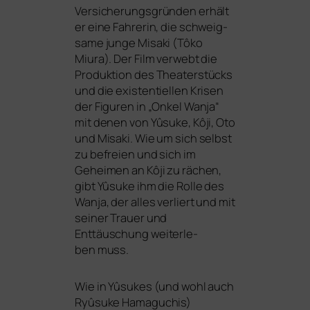
Versicherungsgründen erhält
er eine Fahrerin, die schweig­
sa­me jun­ge Misaki (Tôko
Miura). Der Film ver­webt die
Produktion des Theaterstücks
und die exis­ten­ti­el­len Krisen
der Figuren in „Onkel Wanja“
mit denen von Yûsuke, Kôji, Oto
und Misaki. Wie um sich selbst
zu befrei­en und sich im
Geheimen an Kôji zu rächen,
gibt Yûsuke ihm die Rolle des
Wanja, der alles ver­liert und mit
sei­ner Trauer und
Enttäuschung wei­ter­le­
ben muss.
Wie in Yûsukes (und wohl auch
Ryûsuke Hamaguchis)