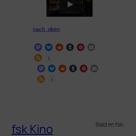
OmdU Deutsch |
German
nach oben
Bald im fsk:
fsk Kino