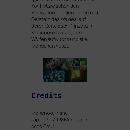
Konflikt zwi­schen den
Menschen und den Tieren und
Geistern des Waldes, auf
deren Seite auch Prinzessin
Mononoke kämpft, die bei
Wölfen auf­wuchs und alle
Menschen hasst.
Credits
:
Mononoke-hime
Japan 1997, 128 Min., japa­ni­
sche OmU