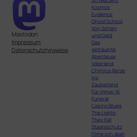
Schwarzers
Kosmos
Evidence
Ghost School
Von Scham
Mastodon
und Geld
Impressum
Das
geträumte
Datenschutzhinweise
Abenteuer
Vaterland
Chihiros Reise
ins
Zauberland
Für immer 16
Funeral
Casino Blues
The Lights,
They Fall
Staatsschutz
Filme von Jean