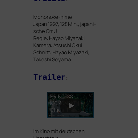
Mononoke-hime
Japan 1997, 128 Min., japa­ni­
sche OmU
Regie: Hayao Miyazaki
Kamera: Atsushi Okui
Schnitt: Hayao Miyazaki,
Takeshi Seyama
Trailer
:
PRINCESS
MONONOKE
|
Official Trailer
Im Kino mit deut­schen