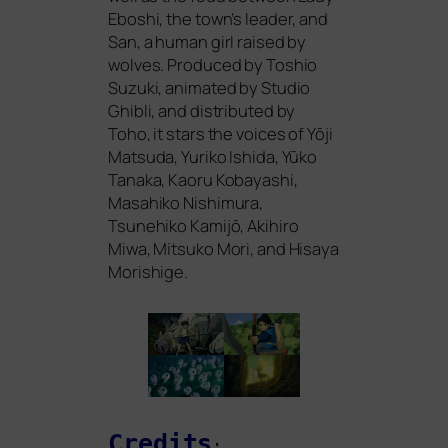
Eboshi, the town’s lea­der, and
San, a human girl rai­sed by
wol­ves. Produced by Toshio
Suzuki, ani­ma­ted by Studio
Ghibli, and dis­tri­bu­ted by
Toho, it stars the voices of Yōji
Matsuda, Yuriko Ishida, Yūko
Tanaka, Kaoru Kobayashi,
Masahiko Nishimura,
Tsunehiko Kamijō, Akihiro
Miwa, Mitsuko Mori, and Hisaya
Morishige.
Credits
: