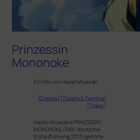
Prinzessin
Mononoke
Ein Film von Hayao Miyazaki.
[
Credits
] [
Tickets
&
Termine
]
[
Trailer
]
Hayao Miyazakis
PRINZESSIN
MONONOKE
(1997, deut­sche
Erstaufführung 2001) gehör­te