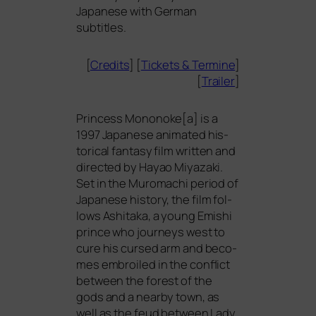
Japanese with German
subtitles.
[
Credits
] [
Tickets
&
Termine
]
[
Trailer
]
Princess Mononoke[a] is a
1997 Japanese ani­ma­ted his­
to­ri­cal fan­ta­sy film writ­ten and
direc­ted by Hayao Miyazaki.
Set in the Muromachi peri­od of
Japanese histo­ry, the film fol­
lows Ashitaka, a young Emishi
prin­ce who jour­neys west to
cure his cur­sed arm and beco­
mes embroi­led in the con­flict
bet­ween the forest of the
gods and a near­by town, as
well as the feud bet­ween Lady