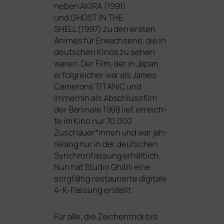
neben
AKIRA
(1991)
und
GHOST
IN
THE
SHELL
(1997) zu den ers­ten
Animes für Erwachsene, die in
deut­schen Kinos zu sehen
waren. Der Film, der in Japan
erfolg­rei­cher war als James
Camerons
TITANIC
und
immer­hin als Abschlussfilm
der Berlinale 1998 lief, erreich­
te im Kino nur 70.000
Zuschauer*innen und war jah­
re­lang nur in der deut­schen
Synchronfassung erhält­lich.
Nun hat Studio Ghibli eine
sorg­fäl­tig restau­rier­te digi­ta­le
4‑K-Fassung erstellt.
Für alle, die Zeichentrick bis