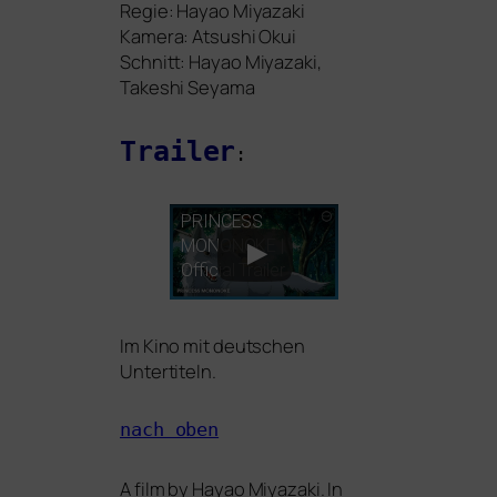
Regie: Hayao Miyazaki
Kamera: Atsushi Okui
Schnitt: Hayao Miyazaki,
Takeshi Seyama
Trailer
:
PRINCESS
MONONOKE
|
Official Trailer
Im Kino mit deut­schen
Untertiteln.
nach oben
A film by Hayao Miyazaki. In