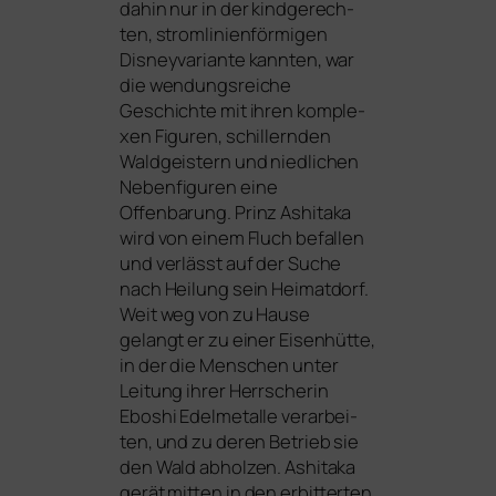
dahin nur in der kind­ge­rech­
ten, strom­li­ni­en­för­mi­gen
Disneyvariante kann­ten, war
die wen­dungs­rei­che
Geschichte mit ihren kom­ple­
xen Figuren, schil­lern­den
Waldgeistern und nied­li­chen
Nebenfiguren eine
Offenbarung. Prinz Ashitaka
wird von einem Fluch befal­len
und ver­lässt auf der Suche
nach Heilung sein Heimatdorf.
Weit weg von zu Hause
gelangt er zu einer Eisenhütte,
in der die Menschen unter
Leitung ihrer Herrscherin
Eboshi Edelmetalle ver­ar­bei­
ten, und zu deren Betrieb sie
den Wald abhol­zen. Ashitaka
gerät mit­ten in den erbit­ter­ten