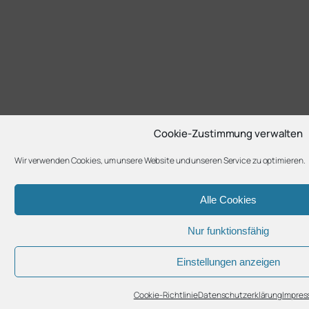
Cookie-Zustimmung verwalten
Wir verwenden Cookies, um unsere Website und unseren Service zu optimieren.
Alle Cookies
Nur funktionsfähig
Einstellungen anzeigen
Cookie-Richtlinie
Datenschutzerklärung
Impre