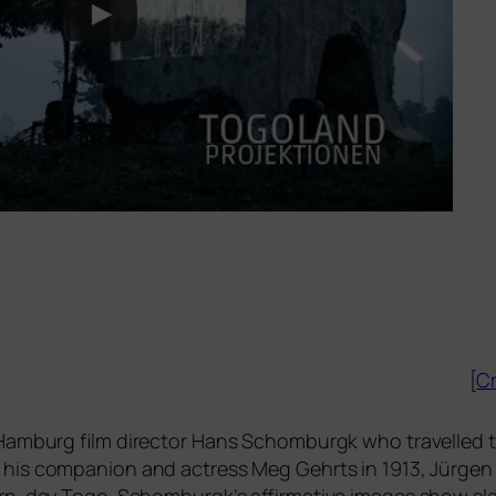
[
Cr
e Hamburg film direc­tor Hans Schomburgk who tra­vel­led
is com­pa­n­ion and actress Meg Gehrts in 1913, Jürgen 