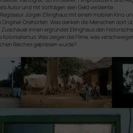
als Autor und mit Vorträgen sein Geld ver­dien­te.
h Regisseur Jürgen Ellinghaus mit einem mobi­len Kino u
Original-Drehorten. Was den­ken die Menschen dort über
Zuschauer:innen ergrün­det Ellinghaus den his­to­ri­sche
Kolonialismus. Was zei­gen die Filme, was ver­schwei­gen
schen Reiches geprie­sen wurde?