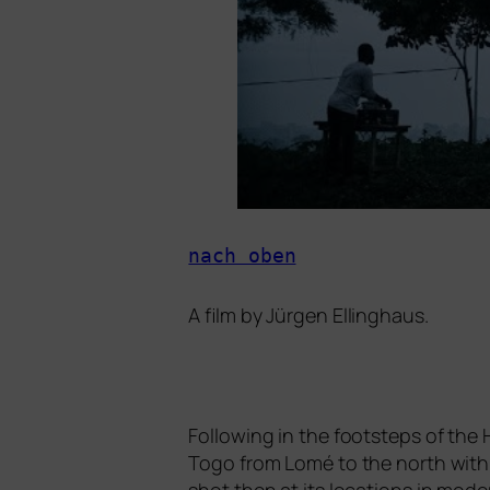
nach oben
A film by Jürgen Ellinghaus.
Following in the foot­s­teps of th
Togo from Lomé to the north with h