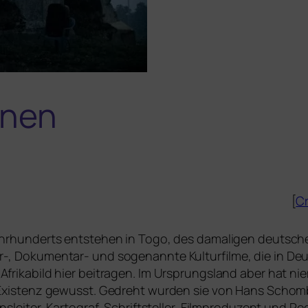
onen
[
Cr
ahrhunderts ent­ste­hen in Togo, des dama­li­gen deut­
, Dokumentar- und soge­nann­te Kulturfilme, die in De
frikabild hier bei­tra­gen. Im Ursprungsland aber hat ni
Existenz gewusst. Gedreht wur­den sie von Hans Schomb
nsleiter, Kartograf, Schriftsteller, Filmproduzent und Re