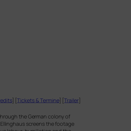
edits
] [
Tickets
&
Termine
] [
Trailer
]
 through the German colo­ny of
Ellinghaus screens the foo­ta­ge