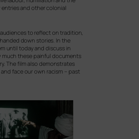
e labour, humi­lia­ti­on and the
y ent­ries and other colo­ni­al
i­en­ces to reflect on tra­di­ti­on,
of han­ded down sto­ries. In the
em until today and dis­cuss in
 much the­se pain­ful docu­ments
ry. The film also demons­tra­tes
­ry and face our own racism – past