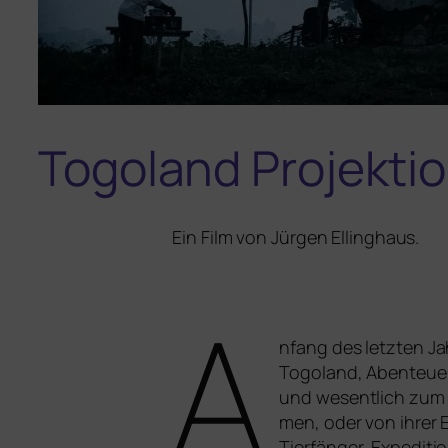
Togoland Projekti
Ein Film von Jürgen Ellinghaus.
A
nfang des letz­ten J
Togoland, Abenteuer‑
und wesent­lich zum A
men, oder von ihrer 
Tierfänger, Expeditio