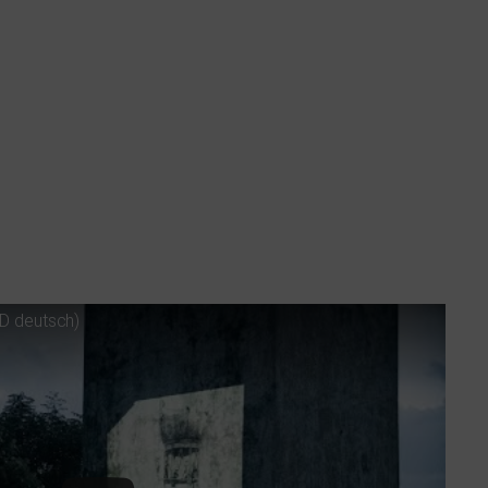
D
deutsch)