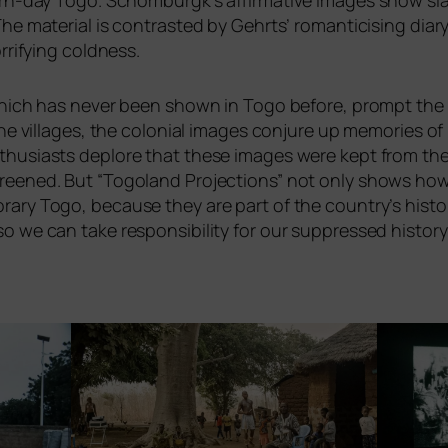
ern-day Togo. Schomburgk’s affir­ma­ti­ve images show slav
he mate­ri­al is con­tras­ted by Gehrts’ roman­ti­cis­ing dia­r
­ri­fy­ing coldness.
which has never been shown in Togo befo­re, prompt the aud
the vil­la­ges, the colo­ni­al images con­ju­re up memo­ries 
thu­si­asts deplo­re that the­se images were kept from th
ree­ned. But “Togoland Projections” not only shows how
ra­ry Togo, becau­se they are part of the country’s histo­
 we can take respon­si­bi­li­ty for our sup­pres­sed histo