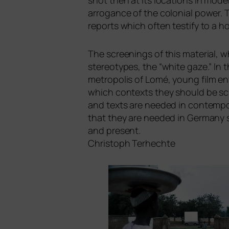
shot then at its loca­ti­ons in mod
arro­gan­ce of the colo­ni­al power. T
reports which often testi­fy to a hor
The scree­nings of this mate­ri­al, 
ste­reo­ty­pes, the “white gaze.” In 
metro­po­lis of Lomé, young film en
which con­texts they should be sc
and texts are nee­ded in con­tem­po­
that they are nee­ded in Germany so
and pre­sent.
Christoph Terhechte