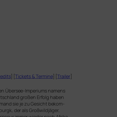
edits
] [
Tickets
&
Termine
] [
Trailer
]
schen Übersee-Imperiums namens
utschland gro­ßen Erfolg haben
e­mand sie je zu Gesicht bekom­
urgk, der als Großwildjäger,
gisseur immer wie­der nach Afrika