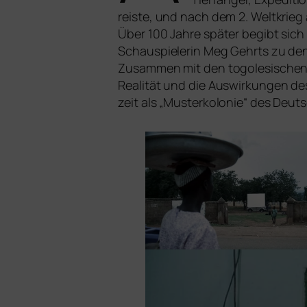
reis­te, und nach dem 2. Weltkrieg 
Über 100 Jahre spä­ter begibt sic
Schauspielerin Meg Gehrts zu den 
Zusammen mit den togo­le­si­schen 
Realität und die Auswirkungen des 
zeit als „Musterkolonie“ des Deut