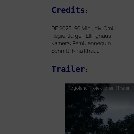
Credits
:
DE
2023, 96 Min., div. OmU
Regie: Jürgen Ellinghaus
Kamera: Rémi Jennequin
Schnitt: Nina Khada
Trailer
:
Togoland Projektionen (Trailer
H