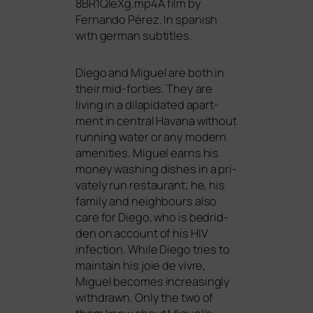
8BR1QleXg.mp4A film by
Fernando Pérez. In spa­nish
with ger­man subtitles.
Diego and Miguel are both in
their mid-for­ties. They are
living in a dila­pi­da­ted apart­
ment in cen­tral Havana wit­hout
run­ning water or any modern
amen­i­ties. Miguel ear­ns his
money washing dis­hes in a pri­
va­te­ly run restau­rant; he, his
fami­ly and neigh­bours also
care for Diego, who is bedrid­
den on account of his
HIV
infec­tion. While Diego tri­es to
main­tain his joie de viv­re,
Miguel beco­mes incre­asing­ly
with­drawn. Only the two of