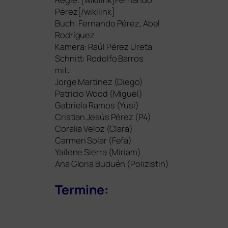
Pérez[/wikilink]
Buch: Fernando Pérez, Abel
Rodríguez
Kamera: Raúl Pérez Ureta
Schnitt: Rodolfo Barros
mit:
Jorge Martínez (Diego)
Patricio Wood (Miguel)
Gabriela Ramos (Yusi)
Cristian Jesús Pérez (
P4
)
Coralia Veloz (Clara)
Carmen Solar (Fefa)
Yailene Sierra (Miriam)
Ana Gloria Buduén (Polizistin)
Termine: