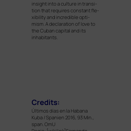
insight into a cul­tu­re in tran­si­
ti­on that requi­res con­stant fle­
xi­bi­li­ty and incre­di­ble opti­
mism. A decla­ra­ti­on of love to
the Cuban capi­tal and its
inhabitants.
Credits:
Últimos días en la Habana
Kuba / Spanien 2016, 93 Min.,
span. OmU
Regie: [wikilink]Fernando