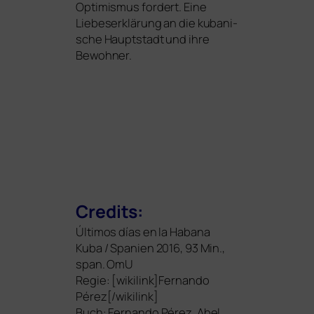
Optimismus for­dert. Eine
Liebeserklärung an die kuba­ni­
sche Hauptstadt und ihre
Bewohner.
Credits:
Últimos días en la Habana
Kuba / Spanien 2016, 93 Min.,
span. OmU
Regie: [wikilink]Fernando
Pérez[/wikilink]
Buch: Fernando Pérez, Abel