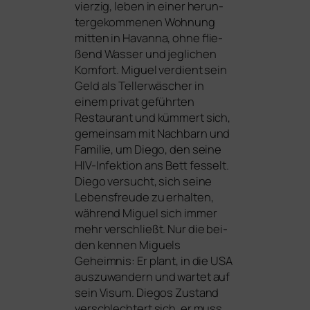
vier­zig, leben in einer her­un­
ter­ge­kom­me­nen Wohnung
mit­ten in Havanna, ohne flie­
ßend Wasser und jeg­li­chen
Komfort. Miguel ver­dient sein
Geld als Tellerwäscher in
einem pri­vat geführ­ten
Restaurant und küm­mert sich,
gemein­sam mit Nachbarn und
Familie, um Diego, den sei­ne
HIV-Infektion ans Bett fes­selt.
Diego ver­sucht, sich sei­ne
Lebensfreude zu erhal­ten,
wäh­rend Miguel sich immer
mehr ver­schließt. Nur die bei­
den ken­nen Miguels
Geheimnis: Er plant, in die
USA
aus­zu­wan­dern und war­tet auf
sein Visum. Diegos Zustand
ver­schlech­tert sich, er muss