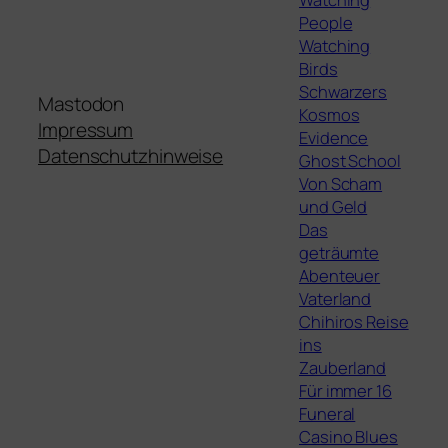
People
Watching
Birds
Schwarzers
Mastodon
Kosmos
Impressum
Evidence
Datenschutzhinweise
Ghost School
Von Scham
und Geld
Das
geträumte
Abenteuer
Vaterland
Chihiros Reise
ins
Zauberland
Für immer 16
Funeral
Casino Blues