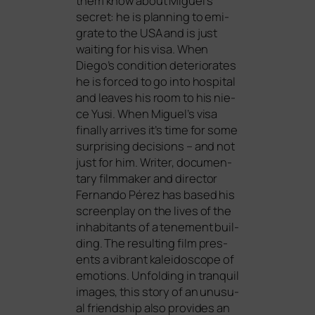
them know about Miguel’s
secret: he is plan­ning to emi­
gra­te to the
USA
and is just
wai­ting for his visa. When
Diego’s con­di­ti­on dete­rio­ra­tes
he is forced to go into hos­pi­tal
and lea­ves his room to his nie­
ce Yusi. When Miguel’s visa
final­ly arri­ves it’s time for some
sur­pri­sing decis­i­ons – and not
just for him. Writer, docu­men­
ta­ry film­ma­ker and direc­tor
Fernando Pérez has based his
screen­play on the lives of the
inha­bi­tants of a tene­ment buil­
ding. The resul­ting film pres­
ents a vibrant kalei­do­scope of
emo­ti­ons. Unfolding in tran­quil
images, this sto­ry of an unu­su­
al fri­end­ship also pro­vi­des an