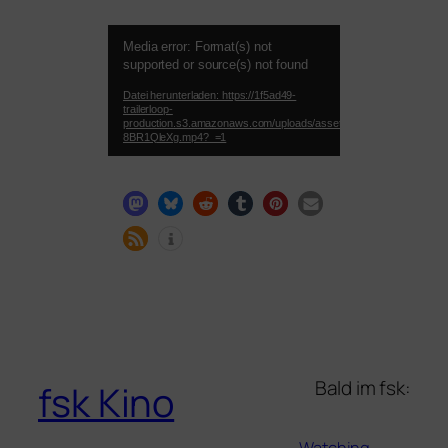
Video-
Media error: Format(s) not
Player
supported or source(s) not found
Datei herunterladen: https://1f5ad49-
trailerloop-
production.s3.amazonaws.com/uploads/asset_preview/video/file/5
8BR1QleXg.mp4?_=1
Bald im fsk:
fsk Kino
Watching