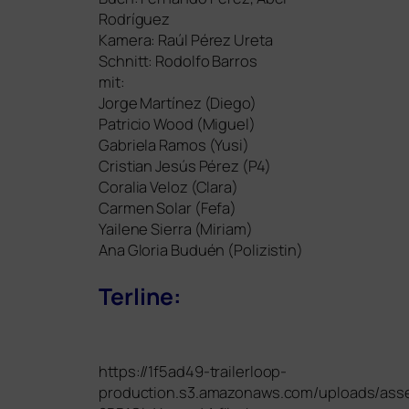
Rodríguez
Kamera: Raúl Pérez Ureta
Schnitt: Rodolfo Barros
mit:
Jorge Martínez (Diego)
Patricio Wood (Miguel)
Gabriela Ramos (Yusi)
Cristian Jesús Pérez (
P4
)
Coralia Veloz (Clara)
Carmen Solar (Fefa)
Yailene Sierra (Miriam)
Ana Gloria Buduén (Polizistin)
Terline:
https://1f5ad49-trailerloop-
production.s3.amazonaws.com/uploads/asse