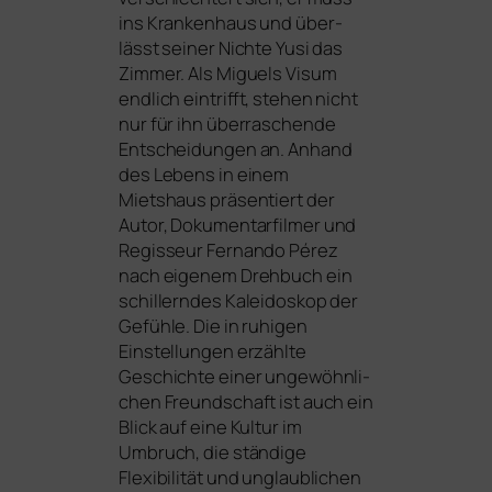
ins Krankenhaus und über­
lässt sei­ner Nichte Yusi das
Zimmer. Als Miguels Visum
end­lich ein­trifft, ste­hen nicht
nur für ihn über­ra­schen­de
Entscheidungen an. Anhand
des Lebens in einem
Mietshaus prä­sen­tiert der
Autor, Dokumentarfilmer und
Regisseur Fernando Pérez
nach eige­nem Drehbuch ein
schil­lern­des Kaleidoskop der
Gefühle. Die in ruhi­gen
Einstellungen erzähl­te
Geschichte einer unge­wöhn­li­
chen Freundschaft ist auch ein
Blick auf eine Kultur im
Umbruch, die stän­di­ge
Flexibilität und unglaub­li­chen