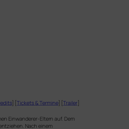
edits
] [
Tickets
&
Termine
] [
Trailer
]
schen Einwanderer-Eltern auf. Dem
ent­zie­hen. Nach einem