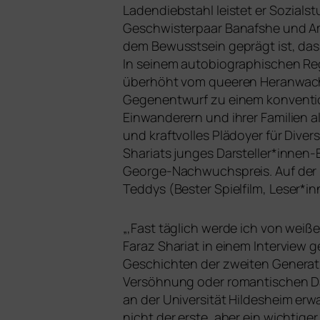
Ladendiebstahl leis­tet er Sozialst
Geschwisterpaar Banafshe und Amon
dem Bewusstsein geprägt ist, dass
In sei­nem auto­bio­gra­phi­schen 
über­höht vom quee­ren Heranwachs
Gegenentwurf zu einem kon­ven­tio
Einwanderern und ihrer Familien all­z
und kraft­vol­les Plädoyer für Diver
Shariats jun­ges Darsteller*innen
George-Nachwuchspreis. Auf der Ber
Teddys (Bester Spielfilm, Leser*in
„
‚Fast täg­lich wer­de ich von wei
Faraz Shariat in einem Interview g
Geschichten der zwei­ten Generatio
Versöhnung oder roman­ti­schen Da
an der Universität Hildesheim erwa
nicht der ers­te, aber ein wich­ti­ge