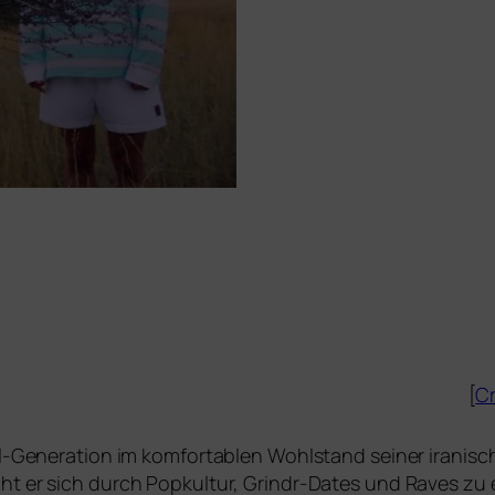
[
Cr
l-Generation im kom­for­ta­blen Wohlstand sei­ner ira­ni­
cht er sich durch Popkultur, Grindr-Dates und Raves zu 