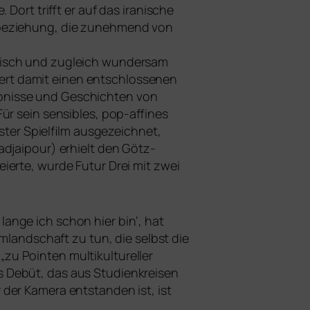
ort trifft er auf das ira­ni­sche
erbeziehung, die zuneh­mend von
­tisch und zugleich wun­der­sam
t damit einen ent­schlos­se­nen
lebnisse und Geschichten von
ür sein sen­si­bles, pop-affi­nes
ter Spielfilm aus­ge­zeich­net,
adjaipour) erhielt den Götz-
er­te, wur­de Futur Drei mit zwei
an­ge ich schon hier bin‘, hat
lmlandschaft zu tun, die selbst die
ointen mul­ti­kul­tu­rel­ler
ts Debüt, das aus Studienkreisen
der Kamera ent­stan­den ist, ist