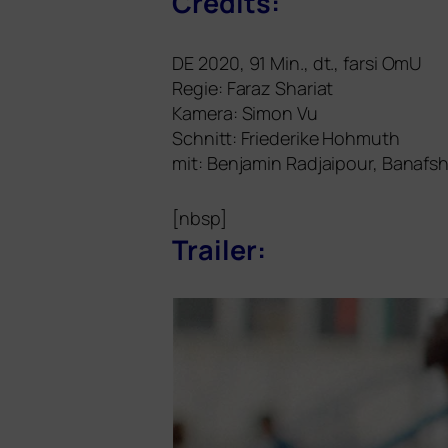
Credits:
DE
2020, 91 Min., dt., far­si OmU
Regie: Faraz Shariat
Kamera: Simon Vu
Schnitt: Friederike Hohmuth
mit: Benjamin Radjaipour, Banafsh
[nbsp]
Trailer: