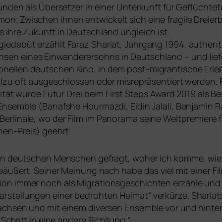
unden als Übersetzer in einer Unterkunft für Geflüchtete. D
. Zwischen ihnen ent­wi­ckelt sich eine fra­gi­le Drei
 ihre Zukunft in Deutschland ungleich ist.
Regiedebüt erzählt Faraz Shariat, Jahrgang 1994, authen
en eines Einwanderersohns in Deutschland – und lie­fer
­nel­len deut­schen Kino, in dem post-migran­ti­sche Er
u oft aus­ge­schlos­sen oder mis­re­prä­sen­tiert wer­den. F
sität wur­de Futur Drei beim First Steps Award 2019 als Bes
-Ensemble (Banafshe Hourmazdi, Eidin Jalali, Benjamin R
linale, wo der Film im Panorama sei­ne Weltpremiere fei­
nen-Preis) geehrt.
­ßen deut­schen Menschen gefragt, woher ich kom­me, wie l
eäu­ßert. Seiner Meinung nach habe das viel mit einer Fi
n immer noch als Migrationsgeschichten erzäh­le und „zu P
rstellungen einer bedroh­ten Heimat“ ver­kür­ze. Sharia
ch­sen und mit einem diver­sen Ensemble vor und hin­ter 
r Schritt in eine ande­re Richtung.“