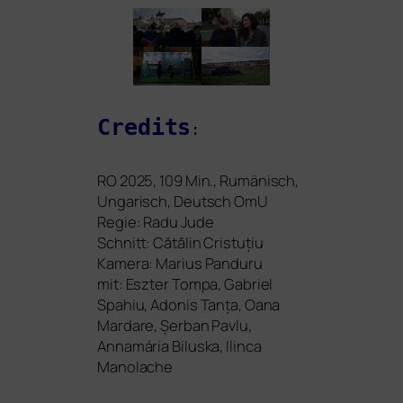
Credits
:
RO
2025, 109 Min., Rumänisch,
Ungarisch, Deutsch OmU
Regie: Radu Jude
Schnitt: Cătălin Cristuțiu
Kamera: Marius Panduru
mit: Eszter Tompa, Gabriel
Spahiu, Adonis Tanța, Oana
Mardare, Șerban Pavlu,
Annamária Biluska, Ilinca
Manolache