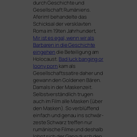
durch Geschichte und
Gesellschaft Rumäniens.
Aferim!
behan­del­te das
Schicksal der ver­sklav­ten
Roma im 19ten Jahrhundert,
Mir ist es egal, wenn wir als
Barbaren in die Geschichte
ein­ge­hen
die Beteiligung am
Holocaust.
Bad luck ban­ging or
loo­ny porn
kam als
Gesellschaftssatire daher und
gewann den Goldenen Bären.
Damals in der Maskenzeit.
Selbstverständlich tru­gen
auch im Film alle Masken (über
den Masken). So ver­blüf­fend
ein­fach und genau ins schwär­
zes­te Schwarz tref­fen nur
rumä­ni­sche Filme und des­halb
lohnt sich der Gang durch den