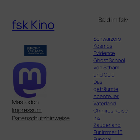
Bald im fsk:
fsk Kino
Schwarzers
Kosmos
Evidence
Ghost School
Von Scham
und Geld
Das
geträumte
Abenteuer
Mastodon
Vaterland
Impressum
Chihiros Reise
ins
Datenschutzhinweise
Zauberland
Für immer 16
Funeral