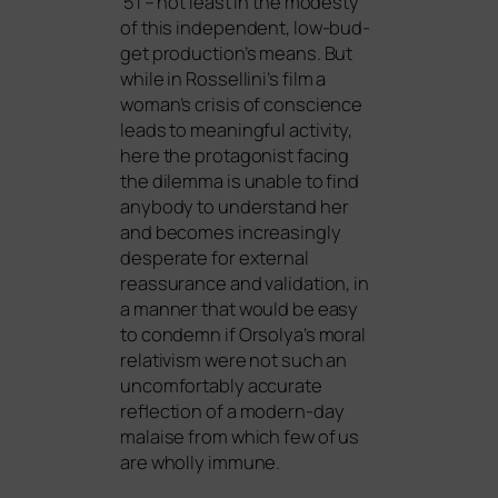
’51 – not least in the mode­s­ty
of this inde­pen­dent, low-bud­
get production’s means. But
while in Rossellini’s film a
woman’s cri­sis of con­sci­ence
leads to meaningful acti­vi­ty,
here the prot­ago­nist facing
the dilem­ma is unable to find
any­bo­dy to under­stand her
and beco­mes incre­asing­ly
despe­ra­te for exter­nal
reassu­rance and vali­da­ti­on, in
a man­ner that would be easy
to con­demn if Orsolya’s moral
rela­ti­vism were not such an
uncom­for­ta­b­ly accu­ra­te
reflec­tion of a modern-day
malai­se from which few of us
are whol­ly immune.