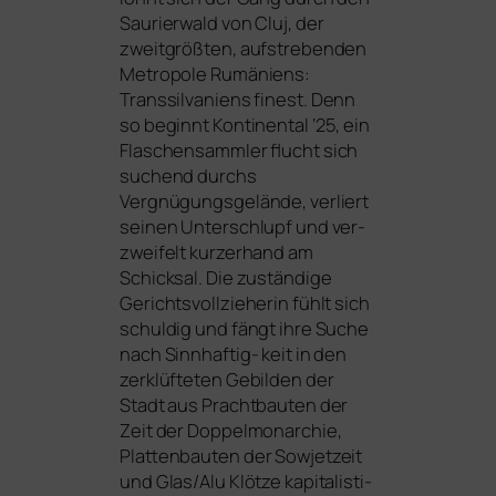
Saurierwald von Cluj, der
zweit­größ­ten, auf­stre­ben­den
Metropole Rumäniens:
Transsilvaniens finest. Denn
so beginnt
Kontinental ‘25
, ein
Flaschensammler flucht sich
suchend durchs
Vergnügungsgelände, ver­liert
sei­nen Unterschlupf und ver­
zwei­felt kur­zer­hand am
Schicksal. Die zustän­di­ge
Gerichtsvollzieherin fühlt sich
schul­dig und fängt ihre Suche
nach Sinnhaftig- keit in den
zer­klüf­te­ten Gebilden der
Stadt aus Prachtbauten der
Zeit der Doppelmonarchie,
Plattenbauten der Sowjetzeit
und Glas/Alu Klötze kapi­ta­lis­ti­