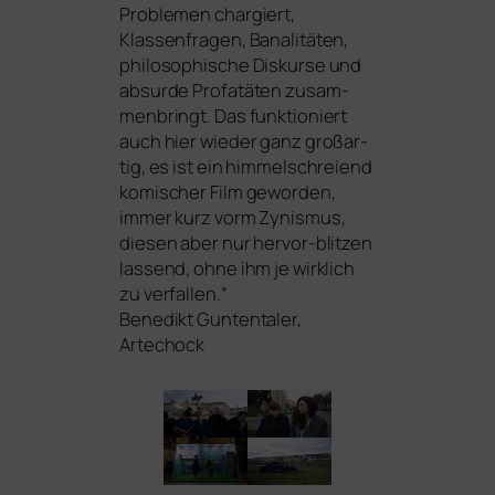
Problemen char­giert,
Klassenfragen, Banalitäten,
phi­lo­so­phi­sche Diskurse und
absur­de Profatäten zusam­
men­bringt. Das funk­tio­niert
auch hier wie­der ganz groß­ar­
tig, es ist ein him­mel­schrei­end
komi­scher Film gewor­den,
immer kurz vorm Zynismus,
die­sen aber nur her­vor-blit­zen
las­send, ohne ihm je wirk­lich
zu ver­fal­len.“
Benedikt Guntentaler,
Artechock