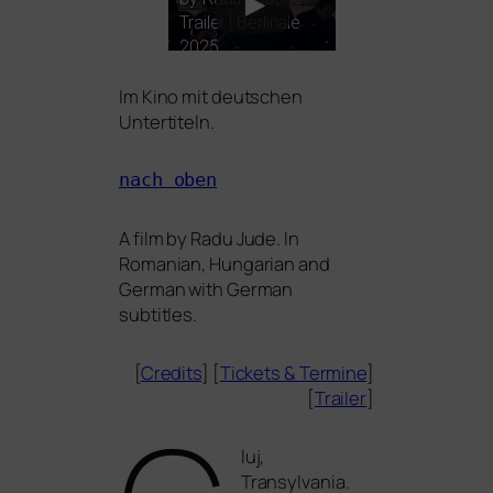
Trailer | Berlinale
2025
Im Kino mit deut­schen
Untertiteln.
nach oben
A film by
Radu Jude
. In
Romanian, Hungarian and
German with German
subtitles.
[
Credits
] [
Tickets
&
Termine
]
[
Trailer
]
luj,
Transylvania.