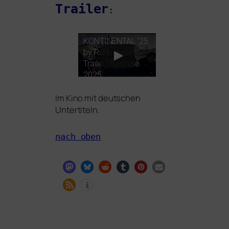
Trailer
:
KONTINENTAL
’25
by Radu Jude |
Trailer | Berlinale
2025
Im Kino mit deut­schen
Untertiteln.
nach oben