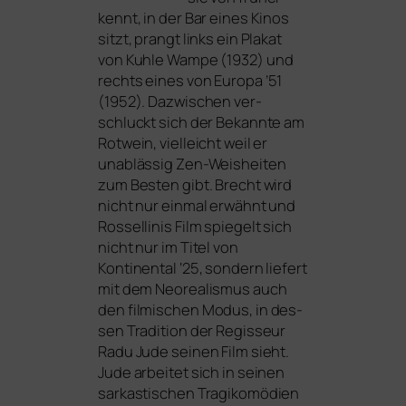
kennt, in der Bar eines Kinos
sitzt, prangt links ein Plakat
von
Kuhle Wampe
(1932) und
rechts eines von
Europa ’51
(1952). Dazwischen ver­
schluckt sich der Bekannte am
Rotwein, viel­leicht weil er
unab­läs­sig Zen-Weisheiten
zum Besten gibt. Brecht wird
nicht nur ein­mal erwähnt und
Rossellinis Film spie­gelt sich
nicht nur im Titel von
Kontinental ‘25, son­dern lie­fert
mit dem Neorealismus auch
den fil­mi­schen Modus, in des­
sen Tradition der Regisseur
Radu Jude sei­nen Film sieht.
Jude arbei­tet sich in sei­nen
sar­kas­ti­schen Tragikomödien