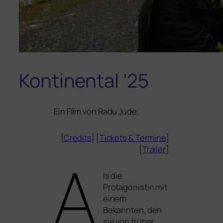
Kontinental ’25
Ein Film von
Radu Jude
.
[
Credits
] [
Tickets
&
Termine
]
[
Trailer
]
A
ls die
Protagonistin mit
einem
Bekannten, den
sie von frü­her