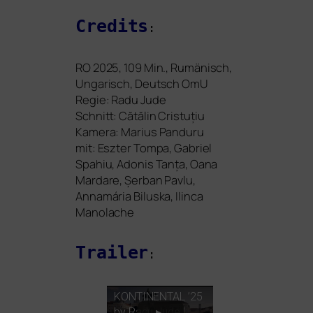
Credits
:
RO
2025, 109 Min., Rumänisch,
Ungarisch, Deutsch OmU
Regie: Radu Jude
Schnitt: Cătălin Cristuțiu
Kamera: Marius Panduru
mit: Eszter Tompa, Gabriel
Spahiu, Adonis Tanța, Oana
Mardare, Șerban Pavlu,
Annamária Biluska, Ilinca
Manolache
Trailer
:
KONTINENTAL
’25
by Radu Jude |