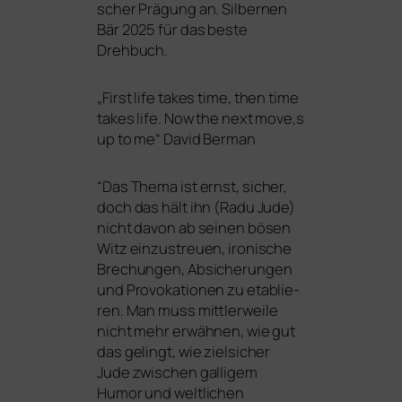
scher Prägung an. Silbernen
Bär 2025 für das bes­te
Drehbuch.
„
First life takes time, then time
takes life. Now the next move‚s
up to me“ David Berman
“
Das Thema ist ernst, sicher,
doch das hält ihn (Radu Jude)
nicht davon ab sei­nen bösen
Witz ein­zu­streu­en, iro­ni­sche
Brechungen, Absicherungen
und Provokationen zu eta­blie­
ren. Man muss mitt­ler­wei­le
nicht mehr erwäh­nen, wie gut
das gelingt, wie ziel­si­cher
Jude zwi­schen gal­li­gem
Humor und welt­li­chen