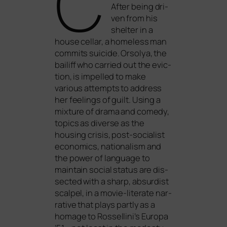
C
After being dri­
ven from his
shel­ter in a
house cel­lar, a home­l­ess man
com­mits sui­ci­de. Orsolya, the
bai­liff who car­ri­ed out the evic­
tion, is impel­led to make
various attempts to address
her fee­lings of guilt. Using a
mix­tu­re of dra­ma and come­dy,
topics as diver­se as the
housing cri­sis, post-socia­list
eco­no­mics, natio­na­lism and
the power of lan­guage to
main­tain social sta­tus are dis­
sec­ted with a sharp, absur­dist
scal­pel, in a movie-lite­ra­te nar­
ra­ti­ve that plays part­ly as a
homage to Rossellini’s Europa