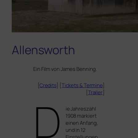
Allensworth
Ein Film von James Benning.
[
Credits
] [
Tickets
&
Termine
]
[
Trailer
]
D
ie Jahreszahl
1908 mar­kiert
einen Anfang,
und in 12
Einstellungen,