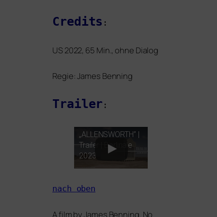
Credits
:
US
2022, 65 Min., ohne Dialog
Regie: James Benning
Trailer
:
„
ALLENSWORTH
” |
Trailer | Berlinale
2023
nach oben
A film by James Benning. No