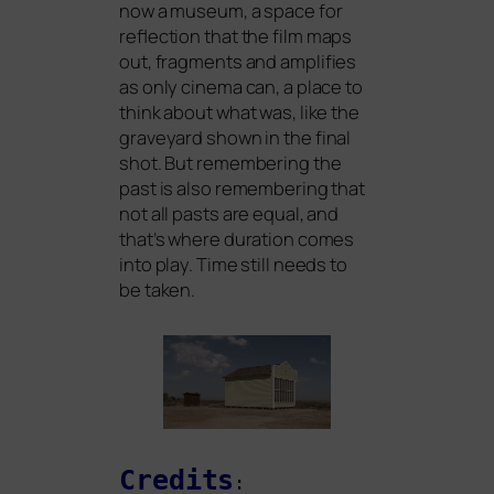
now a muse­um, a space for
reflec­tion that the film maps
out, frag­ments and ampli­fies
as only cine­ma can, a place to
think about what was, like the
gra­vey­ard shown in the final
shot. But remem­be­ring the
past is also remem­be­ring that
not all pas­ts are equal, and
that’s whe­re dura­ti­on comes
into play. Time still needs to
be taken.
Credits
: