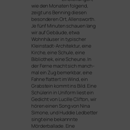
wie den Monaten fol­gend,
zeigt uns Benning die­sen
beson­de­ren Ort, Allensworth.
Je fünf Minuten schau­en lang
wir auf Gebäude, etwa
Wohnhäuser in typi­scher
Kleinstadt-Architektur, eine
Kirche, eine Schule, eine
Bibliothek, eine Scheune. In
der Ferne macht sich manch­
mal ein Zug bemerk­bar, eine
Fahne flat­tert im Wind, ein
Grabstein kommt ins Bild. Eine
Schülerin in Uniform liest ein
Gedicht von Lucille Clifton, wir
hören einen Song von Nina
Simone, und Huddie Ledbetter
singt eine bekannn­te
Mörderballade. Eine