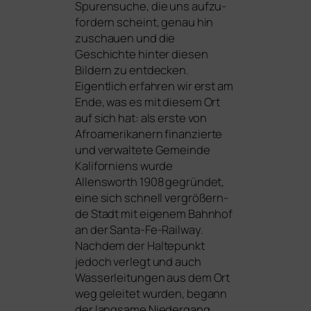
Spurensuche, die uns auf­zu­
for­dern scheint, genau hin
zuschau­en und die
Geschichte hin­ter die­sen
Bildern zu ent­de­cken.
Eigentlich erfah­ren wir erst am
Ende, was es mit die­sem Ort
auf sich hat: als ers­te von
Afroamerikanern finan­zier­te
und ver­wal­te­te Gemeinde
Kaliforniens wur­de
Allensworth 1908 gegrün­det,
eine sich schnell ver­grö­ßern­
de Stadt mit eige­nem Bahnhof
an der Santa-Fe-Railway.
Nachdem der Haltepunkt
jedoch ver­legt und auch
Wasserleitungen aus dem Ort
weg gelei­tet wur­den, begann
der lang­sa­me Niedergang.