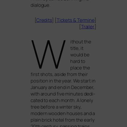
dialogue.
[
Credits
] [
Tickets
&
Termine
]
[
Trailer
]
W
ithout the
title, it
would be
hard to
place the
first shots, asi­de from their
posi­ti­on in the year. We start in
January and end in December,
with around five minu­tes dedi­
ca­ted to each month. A lonely
tree befo­re a win­ter sky,
modern woo­den hou­ses and a
plain brick hotel from the ear­ly
20th cen­tu­ry, pas­sing trains