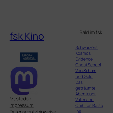
Bald im fsk:
fsk Kino
Schwarzers
Kosmos
Evidence
Ghost School
Von Scham
und Geld
Das
geträumte
Abenteuer
Mastodon
Vaterland
Impressum
Chihiros Reise
ins
Datenschutzhinweise