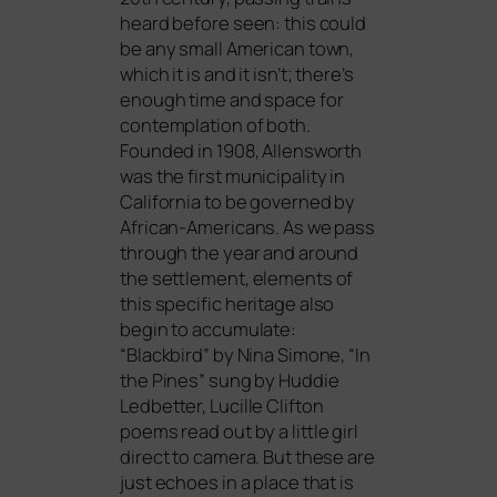
heard befo­re seen: this could
be any small American town,
which it is and it isn’t; there’s
enough time and space for
con­tem­pla­ti­on of both.
Founded in 1908, Allensworth
was the first muni­ci­pa­li­ty in
California to be gover­ned by
African-Americans. As we pass
through the year and around
the sett­le­ment, ele­ments of
this spe­ci­fic heri­ta­ge also
begin to accu­mu­la­te:
“Blackbird” by Nina Simone, “In
the Pines” sung by Huddie
Ledbetter, Lucille Clifton
poems read out by a litt­le girl
direct to came­ra. But the­se are
just echo­es in a place that is