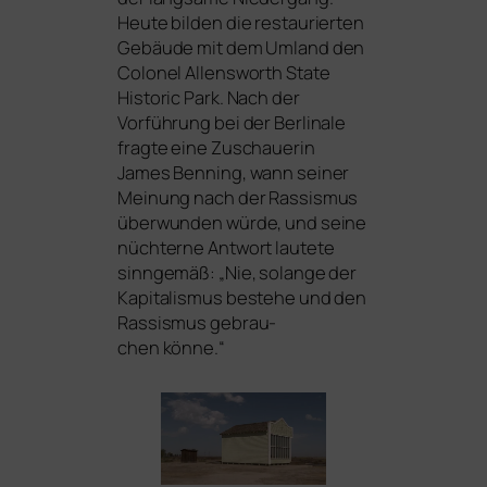
Heute bil­den die restau­rier­ten
Gebäude mit dem Umland den
Colonel Allensworth State
Historic Park
. Nach der
Vorführung bei der Berlinale
frag­te eine Zuschauerin
James Benning, wann sei­ner
Meinung nach der Rassismus
über­wun­den wür­de, und sei­ne
nüch­ter­ne Antwort lau­te­te
sinn­ge­mäß: „Nie, solan­ge der
Kapitalismus bestehe und den
Rassismus gebrau­
chen könne.“