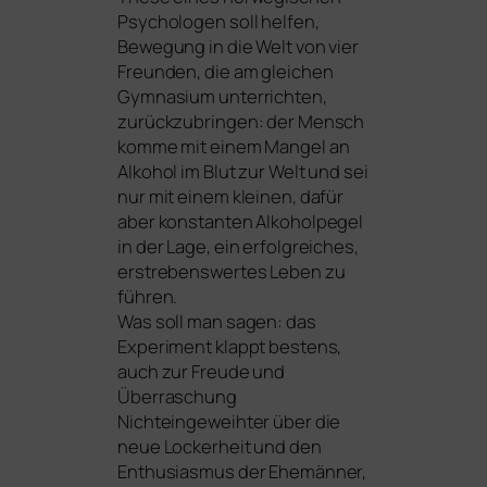
Psychologen soll hel­fen,
Bewegung in die Welt von vier
Freunden, die am glei­chen
Gymnasium unter­rich­ten,
zurück­zu­brin­gen: der Mensch
kom­me mit einem Mangel an
Alkohol im Blut zur Welt und sei
nur mit einem klei­nen, dafür
aber kon­stan­ten Alkoholpegel
in der Lage, ein erfolg­rei­ches,
erstre­bens­wer­tes Leben zu
füh­ren.
Was soll man sagen: das
Experiment klappt bes­tens,
auch zur Freude und
Überraschung
Nichteingeweihter über die
neue Lockerheit und den
Enthusiasmus der Ehemänner,