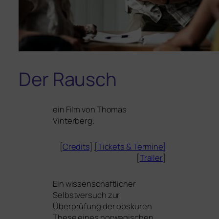
Der Rausch
ein Film von
Thomas
Vinterberg
.
[
Credits
]
[Tickets
&
Termine]
[
Trailer
]
Ein wis­sen­schaft­li­cher
Selbstversuch zur
Überprüfung der obsku­ren
These eines nor­we­gi­schen