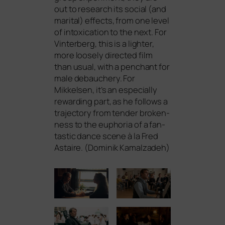
out to rese­arch its social (and
marital) effects, from one level
of into­xi­ca­ti­on to the next. For
Vinterberg, this is a ligh­ter,
more loo­se­ly direc­ted film
than usu­al, with a pen­chant for
male debauch­ery. For
Mikkelsen, it’s an espe­ci­al­ly
rewar­ding part, as he fol­lows a
tra­jec­to­ry from ten­der bro­ken­
ness to the eupho­ria of a fan­
ta­stic dance sce­ne à la Fred
Astaire. (Dominik Kamalzadeh)