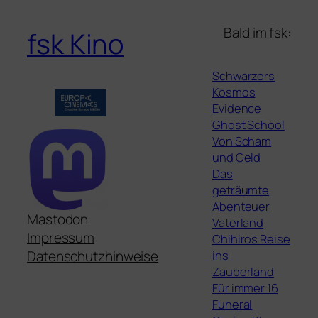
Bald im fsk:
fsk Kino
Schwarzers
Kosmos
Evidence
Ghost School
Von Scham
und Geld
Das
geträumte
Abenteuer
Mastodon
Vaterland
Impressum
Chihiros Reise
ins
Datenschutzhinweise
Zauberland
Für immer 16
Funeral