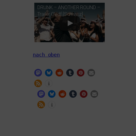
DRUNK
–
ANOTHER
ROUND
–
Trailer OVdf [Schweiz]
nach oben