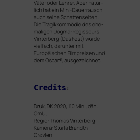
Väter oder Lehrer. Aber natür­
lich hat ein Mini-Dauerrausch
auch sei­ne Schattenseiten.
Die Tragikkommödie des ehe­
ma­li­gen Dogma-Regisseurs
Vinterberg (Das Fest) wur­de
viel­fach, dar­un­ter mit
Europäischen Filmpreisen und
dem Oscar®, ausgezeichnet.
Credits
:
Druk,
DK
2020, 110 Min., dän.
OmU,
Regie: Thomas Vinterberg
Kamera: Sturla Brandth
Grøvlen