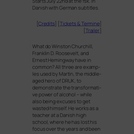
Starts July 22nd at the fsk. In
Danish with German subtitles.
[
Credits
] [
Tickets
&
Termine
]
[
Trailer
]
What do Winston Churchill,
Franklin D. Roosevelt, and
Ernest Hemingway have in
com­mon? All three are examp­
les used by Martin, the midd­le-
aged hero of
DRUK
, to
demons­tra­te the trans­for­ma­ti­
ve power of alco­hol – while
also being excu­ses to get
was­ted hims­elf. He works as a
tea­cher at a Danish high
school, whe­re he has lost his
focus over the years and been