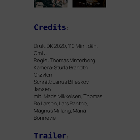
Der Rausch
Credits
:
Druk,
DK
2020, 110 Min., dän.
OmU,
Regie: Thomas Vinterberg
Kamera: Sturla Brandth
Grøvlen
Schnitt: Janus Billeskov
Jansen
mit: Mads Mikkelsen, Thomas
Bo Larsen, Lars Ranthe,
Magnus Millang, Maria
Bonnevie
Trailer
: