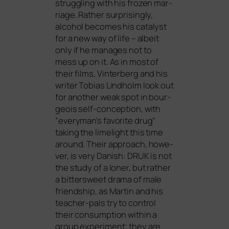
strugg­ling with his fro­zen mar­
ria­ge. Rather sur­pri­sin­gly,
alco­hol beco­mes his cata­lyst
for a new way of life – albeit
only if he mana­ges not to
mess up on it. As in most of
their films, Vinterberg and his
wri­ter Tobias Lindholm look out
for ano­ther weak spot in bour­
geois self-con­cep­ti­on, with
“everyman’s favo­ri­te drug”
taking the lime­light this time
around. Their approach, howe­
ver, is very Danish:
DRUK
is not
the stu­dy of a loner, but rather
a bit­ters­weet dra­ma of male
fri­end­ship, as Martin and his
tea­cher-pals try to con­trol
their con­sump­ti­on within a
group expe­ri­ment; they are