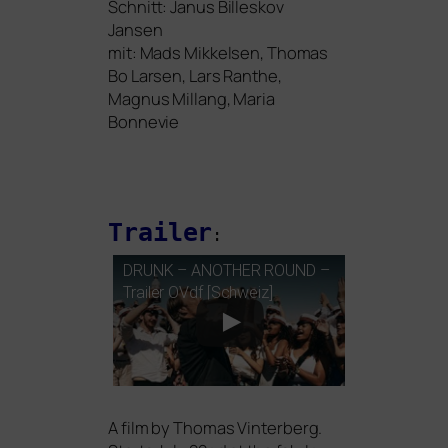
Schnitt: Janus Billeskov
Jansen
mit: Mads Mikkelsen, Thomas
Bo Larsen, Lars Ranthe,
Magnus Millang, Maria
Bonnevie
Trailer
:
DRUNK
–
ANOTHER
ROUND
–
Trailer OVdf [Schweiz]
A film by
Thomas Vinterberg
.