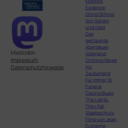
Kosmos
Evidence
Ghost School
Von Scham
und Geld
Das
geträumte
Abenteuer
Mastodon
Vaterland
Impressum
Chihiros Reise
ins
Datenschutzhinweise
Zauberland
Für immer 16
Funeral
Casino Blues
The Lights,
They Fall
Staatsschutz
Filme von Jean
Eustache