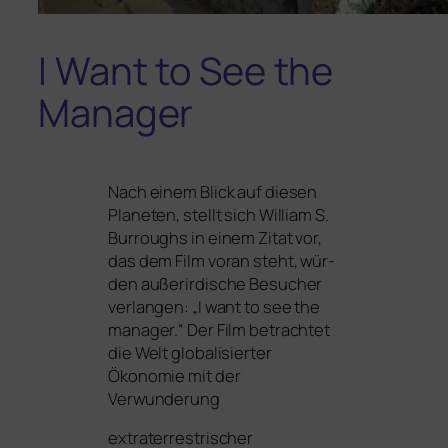
I Want to See the
Manager
Nach einem Blick auf die­sen
Planeten, stellt sich William S.
Burroughs in einem Zitat vor,
das dem Film vor­an steht, wür­
den außer­ir­di­sche Besucher
ver­lan­gen: „I want to see the
mana­ger.“ Der Film betrach­tet
die Welt glo­ba­li­sier­ter
Ökonomie mit der
Verwunderung
extra­ter­res­tri­scher