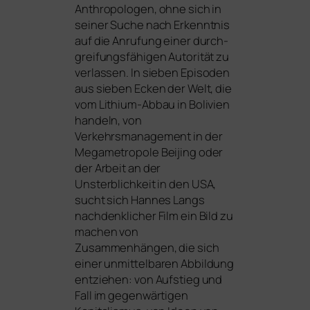
Anthropologen, ohne sich in
sei­ner Suche nach Erkenntnis
auf die Anrufung einer durch­
grei­fungs­fä­hi­gen Autorität zu
ver­las­sen.
In sie­ben Episoden
aus sie­ben Ecken der Welt, die
vom Lithium-Abbau in Bolivien
han­deln, von
Verkehrsmanagement in der
Megametropole Beijing oder
der Arbeit an der
Unsterblichkeit in den
USA
,
sucht sich Hannes Langs
nach­denk­li­cher Film ein Bild zu
machen von
Zusammenhängen, die sich
einer unmit­tel­ba­ren Abbildung
ent­zie­hen: von Aufstieg und
Fall im gegen­wär­ti­gen