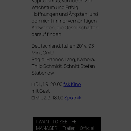
Kapitalismus, von Ideen von
Wachstum und Erfolg,
Hoffnungen und Ängsten, und
den nicht immer ver­nünf­ti­gen
Antworten, die Gesellschaften
dar­auf finden.
Deutschland, Italien 2014, 93
Min., OmU
Regie: Hannes Lang, Kamera:
Thilo Schmidt, Schnitt Stefan
Stabenow
□ Di., 1.9. 20.00
fsk Kino
mit Gast
□ Mi., 2.9. 18.00
Sputnik
I
WANT
TO
SEE
THE
MANAGER
– Trailer – Official