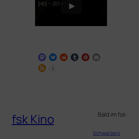
[
HD
] – 2014
Bald im fsk:
fsk Kino
Schwarzers