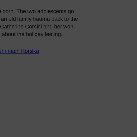
 born. The two ado­le­s­cents go
s an old fami­ly trau­ma back to the
or Catherine Corsini and her won­
 about the holi­day feeling.