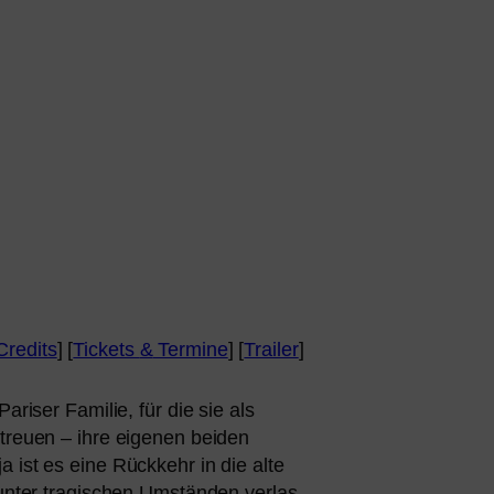
Credits
] [
Tickets
&
Termine
] [
Trailer
]
ariser Familie, für die sie als
reu­en – ihre eige­nen bei­den
a ist es eine Rückkehr in die alte
nter tra­gi­schen Umständen ver­las­