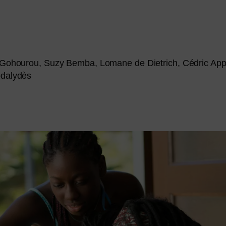
r Gohourou, Suzy Bemba, Lomane de Dietrich, Cédric App
odalydès