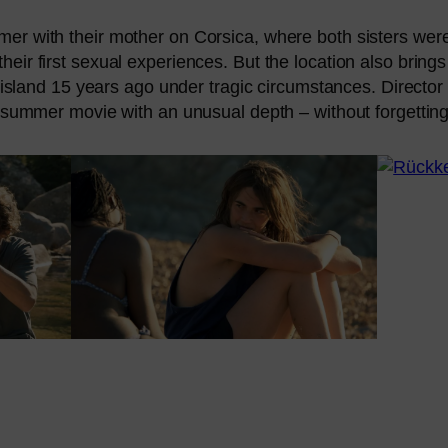
r with their mother on Corsica, whe­re both sis­ters were
r first sexu­al expe­ri­en­ces. But the loca­ti­on also bring
e island 15 years ago under tra­gic cir­cum­s­tances. Direct
sum­mer movie with an unu­su­al depth – wit­hout for­get­ting