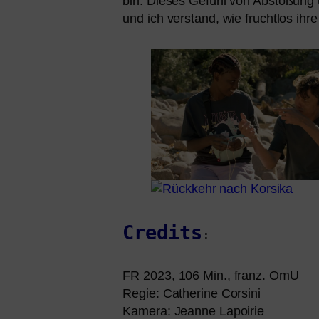
bin. Dieses Gefühl von Abstoßung u
und ich ver­stand, wie frucht­los ih
Credits
:
FR
2023, 106 Min., franz. OmU
Regie: Catherine Corsini
Kamera: Jeanne Lapoirie