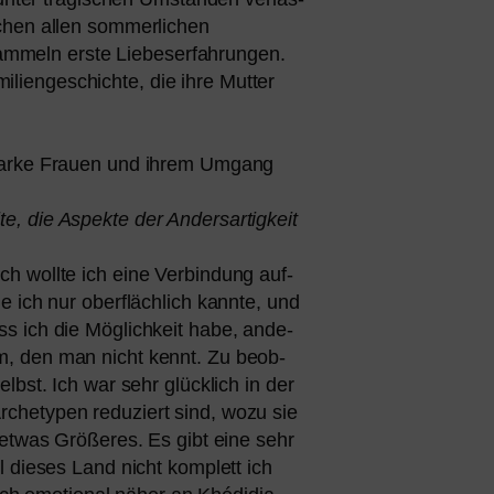
en allen som­mer­li­chen
m­meln ers­te Liebeserfahrungen.
iliengeschichte, die ihre Mutter
i star­ke Frauen und ihrem Umgang
ite, die Aspekte der Andersartigkeit
ch woll­te ich eine Verbindung auf­
e ich nur ober­fläch­lich kann­te, und
ass ich die Möglichkeit habe, ande­
dem, den man nicht kennt. Zu beob­
selbst. Ich war sehr glück­lich in der
Archetypen redu­ziert sind, wozu sie
st, etwas Größeres. Es gibt eine sehr
l die­ses Land nicht kom­plett ich