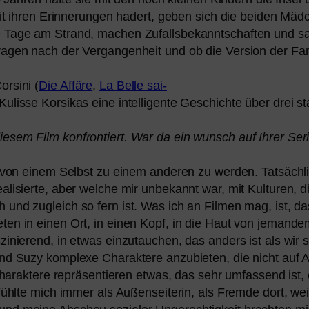
 ihren Erinnerungen hadert, geben sich die bei­den Mädch
ie Tage am Strand, machen Zufallsbekanntschaften und sa
Fragen nach der Vergangenheit und ob die Version der Fam
orsini (
Die Affäre
,
La Belle sai­
n Kulisse Korsikas eine intel­li­gen­te Geschichte über dre
e­sem Film kon­fron­tiert. War da ein wunsch auf Ihrer Ser
t, von einem Selbst zu einem ande­ren zu wer­den. Tatsächli
­li­sier­te, aber wel­che mir unbe­kannt war, mit Kulturen, di
h und zugleich so fern ist. Was ich an Filmen mag, ist, d
e­ten in einen Ort, in einen Kopf, in die Haut von jeman­
­zi­nie­rend, in etwas ein­zu­tau­chen, das anders ist als wir 
nd Suzy kom­ple­xe Charaktere anzu­bie­ten, die nicht auf 
re Charaktere reprä­sen­tie­ren etwas, das sehr umfas­send i
h fühl­te mich immer als Außenseiterin, als Fremde dort, wei