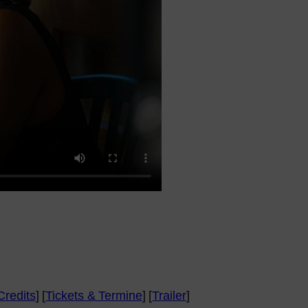
Credits
] [
Tickets
&
Termine
] [
Trailer
]