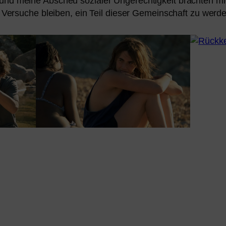
nd mei­ne Abscheu sozia­ler Ungerechtigkeit brach­ten mi
re Versuche blei­ben, ein Teil die­ser Gemeinschaft zu werd