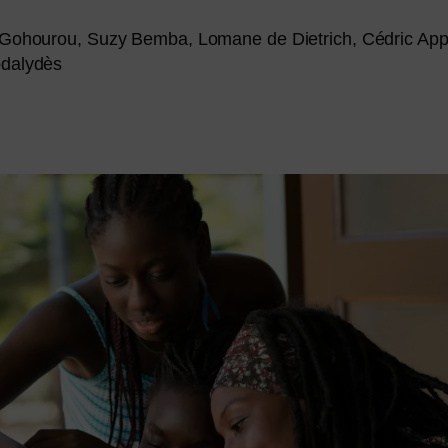
r Gohourou, Suzy Bemba, Lomane de Dietrich, Cédric App
odalydès