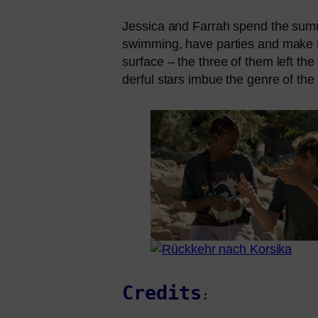
Jessica and Farrah spend the sum­me
swim­ming, have par­ties and make thei
sur­face – the three of them left th
derful stars imbue the gen­re of the 
Credits
: