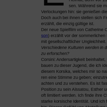
sen. Während sie mit
Verlockungen hin: sie genie­ßen d
Doch auch bei ihnen stel­len sich 
erzählt, die ein­zig gül­ti­ge ist.
Der neue Spielfilm von Catherine C
son
) erzählt vor der som­mer­li­che
mit gesell­schaft­li­cher Ungleichheit.
Verschiedene Kulturen wer­den in di
zu erfor­schen?
Corsini: Andersartigkeit beinhal­te
bau­en zu die­ser Jugend, die ich idea
die­sem Korsika, wel­ches mir so na
ren eine Stimme zu geben; ein­zu­tr
ach­ten und zu ver­ste­hen. Es ist fas
Position zu sein Aïssatou, Esther u
oft limi­tiert wer­den. Ich fin­de ih
star­ke kor­si­sche Identität. Und ic