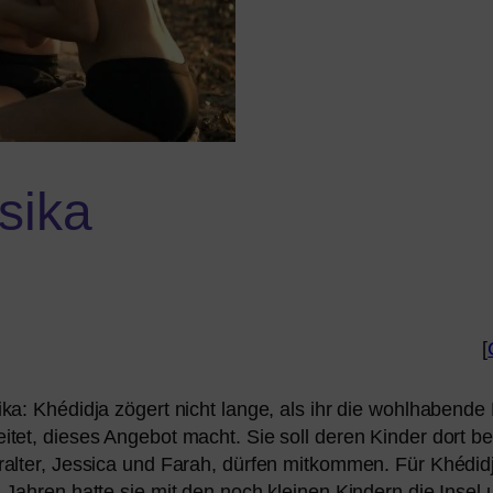
sika
[
: Khédidja zögert nicht lan­ge, als ihr die wohl­ha­ben­de P
tet, die­ses Angebot macht. Sie soll deren Kinder dort bet
lter, Jessica und Farah, dür­fen mit­kom­men. Für Khédidj
Jahren hat­te sie mit den noch klei­nen Kindern die Insel u