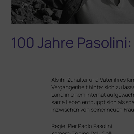
100 Jahre Pasolini
Als ihr Zuhälter und Vater ihres K
Vergangenheit hin­ter sich zu las­s
Land in einem Internat auf­ge­wach
sa­me Leben ent­puppt sich als span
inzwi­schen von sei­ner neu­en Frau
Regie: Pier Paolo Pasolini
Kamera:
Tonino Delli Colli