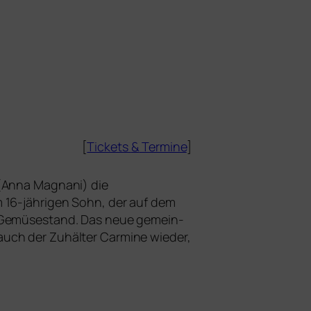
[
Tickets
&
Termine
]
a (Anna Magnani) die
m 16-jäh­ri­gen Sohn, der auf dem
nen Gemüsestand. Das neue gemein­
 auch der Zuhälter Carmine wie­der,