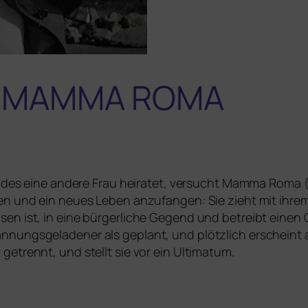
:
MAMMA
ROMA
indes eine ande­re Frau hei­ra­tet, ver­sucht Mamma Rom
en und ein neu­es Leben anzu­fan­gen: Sie zieht mit ihre
­sen ist, in eine bür­ger­li­che Gegend und betreibt ei
­nungs­ge­la­de­ner als geplant, und plötz­lich erscheint
 getrennt, und stellt sie vor ein Ultimatum.