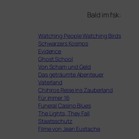
Bald im fsk:
Watching People Watching Birds
Schwarzers Kosmos
Evidence
Ghost School
Von Scham und Geld
Das geträumte Abenteuer
Vaterland
Chihiros Reise ins Zauberland
Für immer 16
Funeral Casino Blues
The Lights, They Fall
Staatsschutz
Filme von Jean Eustache