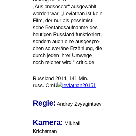
„Auslandsoscar“ aus­ge­wählt
wor­den war. „Leviathan ist kein
Film, der nur als pes­si­mis­ti­
sche Bestandsaufnahme des
heu­ti­gen Russland funk­tio­niert,
son­dern auch eine aus­ge­spro­
chen sou­ve­rä­ne Erzählung, die
durch jeden ihrer Umwege
noch rei­cher wird.“ critic.de
Russland 2014, 141 Min.,
russ. OmU
Regie:
Andrey Zvyagintsev
Kamera:
Mikhail
Krichaman