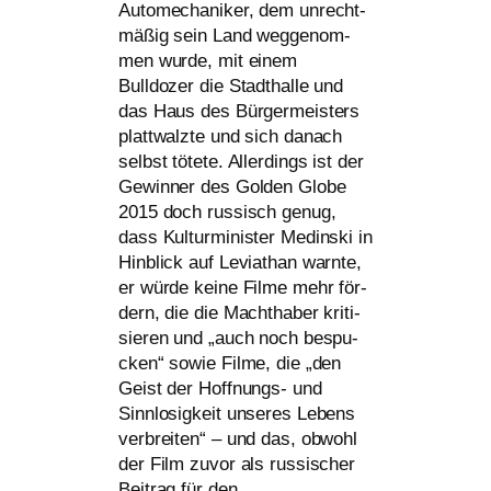
Automechaniker, dem unrecht­
mä­ßig sein Land weg­ge­nom­
men wur­de, mit einem
Bulldozer die Stadthalle und
das Haus des Bürgermeisters
platt­walz­te und sich danach
selbst töte­te. Allerdings ist der
Gewinner des Golden Globe
2015 doch rus­sisch genug,
dass Kulturminister Medinski in
Hinblick auf Leviathan warn­te,
er wür­de kei­ne Filme mehr för­
dern, die die Machthaber kri­ti­
sie­ren und „auch noch bespu­
cken“ sowie Filme, die „den
Geist der Hoffnungs- und
Sinnlosigkeit unse­res Lebens
ver­brei­ten“ – und das, obwohl
der Film zuvor als rus­si­scher
Beitrag für den