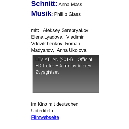
Schnitt:
Anna Mass
Musik
: Phillip Glass
mit: Aleksey Serebryakov
Elena Lyadova, Vladimir
Vdovitchenkov, Roman
Madyanov, Anna Ukolova
LEVIATHAN
(2014) – Official
HD
Trailer – A film by Andrey
Zvyagintsev
im Kino mit deut­schen
Untertiteln
Filmwebseite