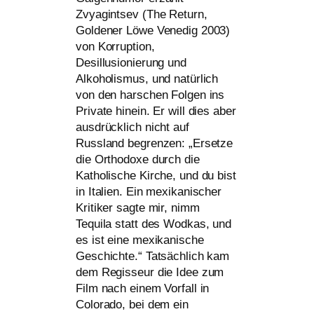
Zvyagintsev (The Return,
Goldener Löwe Venedig 2003)
von Korruption,
Desillusionierung und
Alkoholismus, und natür­lich
von den har­schen Folgen ins
Private hin­ein. Er will dies aber
aus­drück­lich nicht auf
Russland begren­zen: „Ersetze
die Orthodoxe durch die
Katholische Kirche, und du bist
in Italien. Ein mexi­ka­ni­scher
Kritiker sag­te mir, nimm
Tequila statt des Wodkas, und
es ist eine mexi­ka­ni­sche
Geschichte.“ Tatsächlich kam
dem Regisseur die Idee zum
Film nach einem Vorfall in
Colorado, bei dem ein