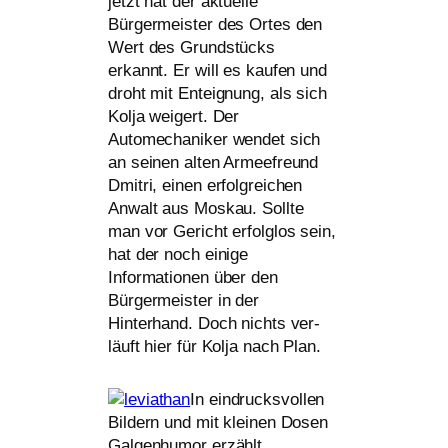
jetzt hat der aktu­el­le
Bürgermeister des Ortes den
Wert des Grundstücks
erkannt. Er will es kau­fen und
droht mit Enteignung, als sich
Kolja wei­gert. Der
Automechaniker wen­det sich
an sei­nen alten Armeefreund
Dmitri, einen erfolg­rei­chen
Anwalt aus Moskau. Sollte
man vor Gericht
erfolg­los sein,
hat der noch eini­ge
Informationen über den
Bürgermeister in der
Hinterhand. Doch nichts ver­
läuft hier für Kolja nach Plan.
In ein­drucks­vol­len
Bildern und mit klei­nen Dosen
Galgenhumor erzählt