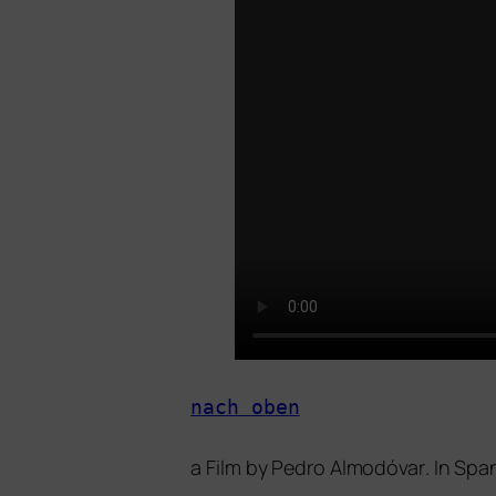
nach oben
a Film by
Pedro Almodóvar
. In Spa