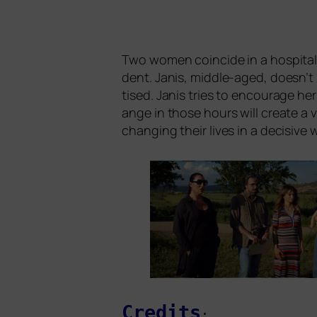
Two women coin­ci­de in a hos­pi­ta
dent. Janis, midd­le-aged, doesn’t r
tis­ed. Janis tri­es to encou­ra­ge h
an­ge in tho­se hours will crea­te a
chan­ging their lives in a decisi­ve 
Credits
: