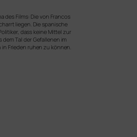
ma des Films: Die von Francos
rt lie­gen. Die spa­ni­sche
litiker, dass kei­ne Mittel zur
us dem
Tal der Gefallenen
im
n in Frieden ruhen zu können.