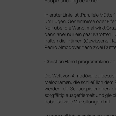
Haupthandlung bestehen.
In ers­ter Linie ist „Parallele Mütte
um Lügen, Geheimnisse oder Eifers
Noir über die Wand, mal wirkt Cru
dann aber nur ein paar Karotten. D
hal­ten die inti­men (Gewissens-)K
Pedro Almodóvar nach zwei Dutzen
Christian Horn | programmkino.de
Die Welt von Almodóvar zu besu­chen
Melodramen, die schließ­lich dem
wer­den, die SchauspielerInnen, die 
sorg­fäl­tig aus­ge­frie­melt und gle
dabei so vie­le Verästlungen hat.
„
war­um soll ich schwim­men, wenn 