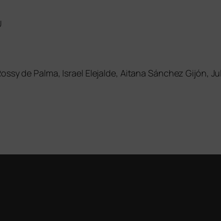
U
r
ossy de Palma, Israel Elejalde, Aitana Sánchez Gijón, Ju