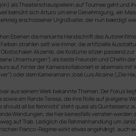
ón) als Theaterschauspielerin auf Tournee geht und ihr
erweil bemüht sich Arturo um eine Genehmigung, ein Ma
gerkrieg erschos­se­ner Urgroßvater, der nun beer­digt wer
li­chen Ebenen die mar­kan­te Handschrift des Autorenfilm
 Farben strah­len satt wie immer, die arti­fi­zi­el­le Aussta
Obstschalen Akzente, die Kostüme sit­zen pas­send zur
ene Umarmungen“) als bes­te Freundin und Chefin der Pro
s auf, hin­ter der Kamera kol­la­bo­riert er aber­mals m
lver“) oder dem Kameramann José Luis Alcaine („Die Haut
var aus sei­nem Werk bekann­te Themen. Der Fokus liegt
 sowie am Rande Teresa, die ihre Rolle auf je eige­ne Wei
 should all be femi­nists“ steht qua­si als Quintessenz 
n­de Wendungen, die hier kei­nes­falls ver­ra­ten wer­den s
­weg auf Trab. Lediglich die Rahmenhandlung um Janis
i­schen Franco-Regime wirkt etwas ange­hängt, auch wen