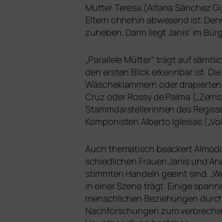
Mutter Teresa (Aitana Sánchez Gij
Eltern ohne­hin abwe­send ist. D
zu­he­ben. Darin liegt Janis‘ im Bür
„
Parallele Mütter“ trägt auf sämt­
den ers­ten Blick erkenn­bar ist. Die
Wäscheklammern oder dra­pier­ten 
Cruz oder Rossy de Palma („Zerriss
Stammdarstellerinnen des Regisseur
Komponisten Alberto Iglesias („Vo
Auch the­ma­tisch beackert Almodó
schied­li­chen Frauen Janis und Ana
stimm­ten Handeln geeint sind. „We
in einer Szene trägt. Einige span­ne
mensch­li­chen Beziehungen durch
Nachforschungen zum ver­bre­che­r