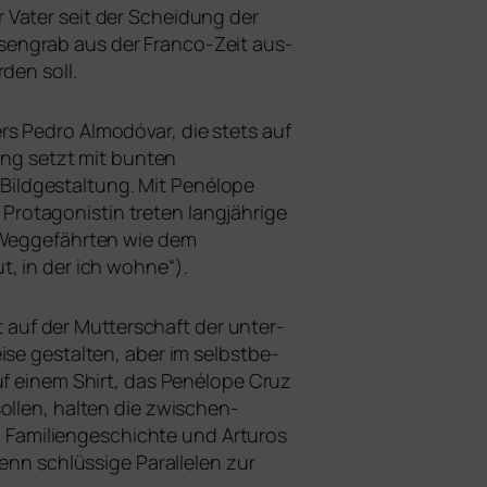
 Vater seit der Scheidung der
ssengrab aus der Franco-Zeit aus­
­den soll.
ers Pedro Almodóvar, die stets auf
ttung setzt mit bun­ten
 Bildgestaltung. Mit Penélope
tagonistin tre­ten lang­jäh­ri­ge
it Weggefährten wie dem
, in der ich wohne“).
 auf der Mutterschaft der unter­
se gestal­ten, aber im selbst­be­
auf einem Shirt, das Penélope Cruz
ol­len, hal­ten die zwi­schen­
‘ Familiengeschichte und Arturos
n schlüs­si­ge Parallelen zur