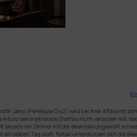
[
Cr
rafin Janis (Penélope Cruz) wird bei ihrer Affäre mit de
Arturo sei­ne erkrank­te Ehefrau nicht ver­las­sen will, bes
lt sie sich ein Zimmer mit der eben­falls unge­wollt schwa
t am sel­ben Tag statt, fort­an unter­stüt­zen sich die all