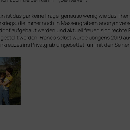
in ist das gar kei­ne Frage, genau­so wenig wie das The
riegs, die immer noch in Massengräbern anonym ver­schar
hof auf­ge­baut wer­den und aktu­ell freu­en sich rech­te Po
estellt wer­den. Franco selbst wur­de übri­gens 2019 a
enkreuzes ins Privatgrab umge­bet­tet, um mit den Seine