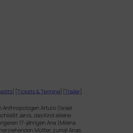
edits
] [
Tickets
&
Termine
] [
Trailer
]
m Anthropologen Arturo (Israel
chließt Janis, das Kind allei­ne
n­ge­ren 17-jäh­ri­gen Ana (Milena
ein­er­zie­hen­den Mütter, zumal Anas