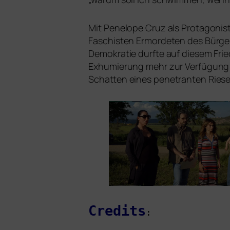
Mit Penelope Cruz als Protagonist
Faschisten Ermordeten des Bürgerk
Demokratie durf­te auf die­sem Fried
Exhumierung mehr zur Verfügung g
Schatten eines pene­tran­ten Ries
Credits
: