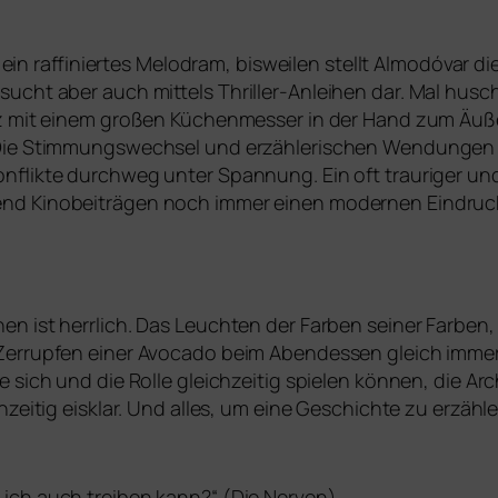
r“ ein raf­fi­nier­tes Melodram, bis­wei­len stellt Almodóva
ucht aber auch mit­tels Thriller-Anleihen dar. Mal husc
z mit einem gro­ßen Küchenmesser in der Hand zum Äußer
ie Stimmungswechsel und erzäh­le­ri­schen Wendungen sin
onflikte durch­weg unter Spannung. Ein oft trau­ri­ger un
d Kinobeiträgen noch immer einen moder­nen Eindruck 
 ist herr­lich. Das Leuchten der Farben sei­ner Farben, d
 Zerrupfen einer Avocado beim Abendessen gleich immer 
sich und die Rolle gleich­zei­tig spie­len kön­nen, die Arc
ich­zei­tig eis­klar. Und alles, um eine Geschichte zu erzäh­
ich auch trei­ben kann?“ (Die Nerven)