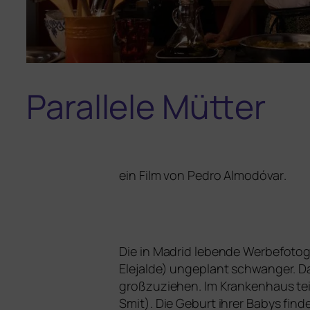
Parallele Mütter
ein Film von
Pedro Almodóvar
.
Die in Madrid leben­de Werbefotog
Elejalde) unge­plant schwan­ger. Da 
groß­zu­zie­hen. Im Krankenhaus tei
Smit). Die Geburt ihrer Babys fin­de