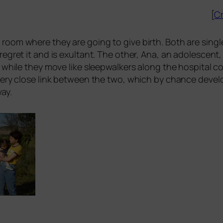
[
Cr
l room whe­re they are going to give birth. Both are sin
eg­ret it and is exul­tant. The other, Ana, an ado­le­s­cent
er while they move like sleep­wal­kers along the hos­pi­tal 
 very clo­se link bet­ween the two, which by chan­ce deve­l
way.