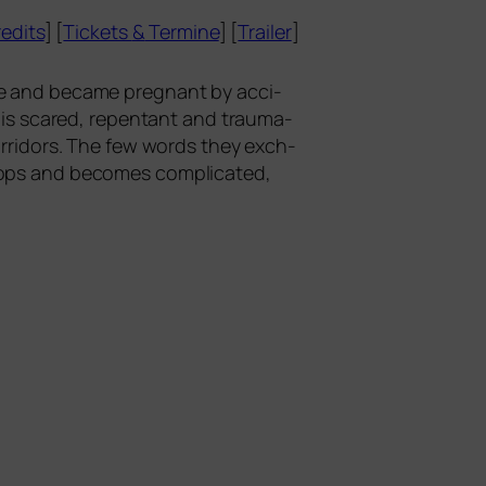
edits
] [
Tickets
&
Termine
] [
Trailer
]
­gle and beca­me pregnant by acci­
, is scared, rep­en­tant and trau­ma­
cor­ri­dors. The few words they exch­
o­ps and beco­mes com­pli­ca­ted,