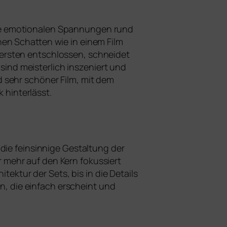
r die emo­tio­na­len Spannungen rund
hen Schatten wie in einem Film
sten ent­schlos­sen, schnei­det
d meis­ter­lich insze­niert und
d sehr schö­ner Film, mit dem
hinterlässt.
ie fein­sin­ni­ge Gestaltung der
mehr auf den Kern fokus­siert
hitektur der Sets, bis in die Details
len, die ein­fach erscheint und