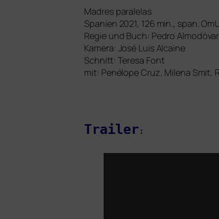
Madres parale­las
Spanien 2021, 126 min., span. Om
Regie und Buch: Pedro Almodóva
Kamera: José Luis Alcaine
Schnitt: Teresa Font
mit: Penélope Cruz, Milena Smit, R
Trailer
: