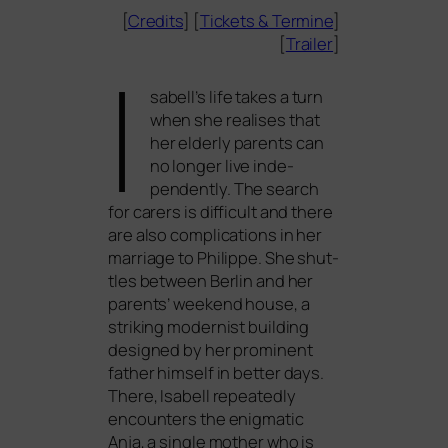
[
Credits
] [
Tickets
&
Termine
]
[
Trailer
]
I
sabell’s life takes a turn
when she rea­li­ses that
her elder­ly par­ents can
no lon­ger live inde­
pendent­ly. The search
for carers is dif­fi­cult and the­re
are also com­pli­ca­ti­ons in her
mar­ria­ge to Philippe. She shut­
tles bet­ween Berlin and her
par­ents’ weekend house, a
striking moder­nist buil­ding
desi­gned by her pro­mi­nent
father hims­elf in bet­ter days.
There, Isabell repea­ted­ly
encoun­ters the enig­ma­tic
Anja, a sin­gle mother who is