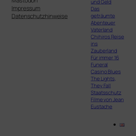
Mastodon
und Geld
Impressum
Das
geträumte
Datenschutzhinweise
Abenteuer
Vaterland
Chihiros Reise
ins
Zauberland
Für immer 16
Funeral
Casino Blues
The Lights,
They Fall
Staatsschutz
Filme von Jean
Eustache