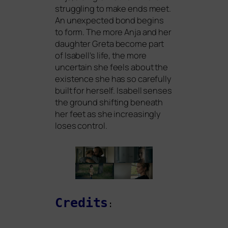
strugg­ling to make ends meet.
An unex­pec­ted bond beg­ins
to form. The more Anja and her
daugh­ter Greta beco­me part
of Isabell’s life, the more
uncer­tain she feels about the
exis­tence she has so careful­ly
built for hers­elf. Isabell sen­ses
the ground shif­ting beneath
her feet as she incre­asing­ly
loses control.
Credits
: