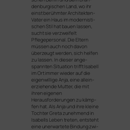
den­bur­gi­schen Land, wo ihr
einst berühm­ter Architekten-
Vater ein Haus im moder­nis­ti­
schen Stil hat bau­en las­sen,
sucht sie ver­zwei­felt
Pflegepersonal. Die Eltern
müs­sen auch noch davon
über­zeugt wer­den, sich hel­fen
zu las­sen. In die­ser ange­
spann­ten Situation trifft Isabell
im Ort immer wie­der auf die
eigen­wil­li­ge Anja, eine allein­
er­zie­hen­de Mutter, die mit
ihren eige­nen
Herausforderungen zu kämp­
fen hat. Als Anja und ihre klei­ne
Tochter Greta zuneh­mend in
Isabells Leben tre­ten, ent­steht
eine uner­war­te­te Bindung zwi­