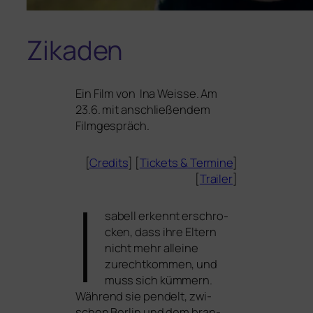
Zikaden
Ein Film von Ina Weisse. Am
23.6. mit anschlie­ßen­dem
Filmgespräch.
[
Credits
] [
Tickets
&
Termine
]
[
Trailer
]
I
sabell erkennt erschro­
cken, dass ihre Eltern
nicht mehr allei­ne
zurecht­kom­men, und
muss sich küm­mern.
Während sie pen­delt, zwi­
schen Berlin und dem bran­