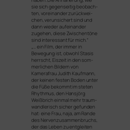
sie sich gegen­sei­tig beob­ach­
ten, vor­ein­an­der zurück­wei­
chen, ver­un­si­chert sind und
dann wie­der auf­ein­an­der
zuge­hen, die­se Zwischentöne
sind inter­es­sant für mich.“
„… ein Film, der immer in
Bewegung ist, obwohl Stasis
herrscht, Eiszeit in den som­
mer­li­chen Bildern von
Kamerafrau Judith Kaufmann,
der kei­nen fes­ten Boden unter
die Füße bekommt im ste­ten
Rhythmus, den Hansjörg
Weißbrich ein­mal mehr traum­
wand­le­risch sicher gefun­den
hat: eine Frau, naja, am Rande
des Nervenzusammenbruchs,
der das Leben zu ent­glei­ten