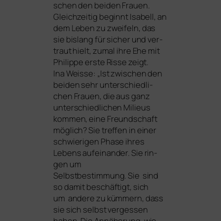
schen den bei­den Frauen.
Gleichzeitig beginnt Isabell, an
dem Leben zu zwei­feln, das
sie bis­lang für sicher und ver­
traut hielt, zumal ihre Ehe mit
Philippe ers­te Risse zeigt.
Ina Weisse: „Ist zwi­schen den
bei­den sehr unter­schied­li­
chen Frauen, die aus ganz
unter­schied­li­chen Milieus
kom­men, eine Freundschaft
mög­lich? Sie tref­fen in einer
schwie­ri­gen Phase ihres
Lebens auf­ein­an­der. Sie rin­
gen um
Selbstbestimmung. Sie sind
so damit beschäf­tigt, sich
um ande­re zu küm­mern, dass
sie sich selbst ver­ges­sen
haben. Die Annäherung, wie