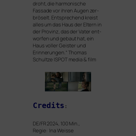
droht, die har­mo­ni­sche
Fassade vor ihren Augen zer­
brö­selt. Entsprechend kreist
alles um das Haus der Eltern in
der Provinz, das der Vater ent­
wor­fen und gebaut hat, ein
Haus vol­ler Geister und
Erinnerungen.“ Thomas
Schultze |
SPOT
media
&
film
Credits
:
DE
/
FR
2024, 100 Min.,
Regie: Ina Weisse