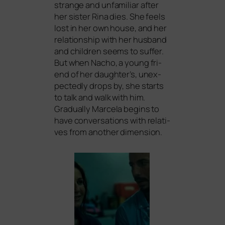
stran­ge and unfa­mi­li­ar after
her sis­ter Rina dies. She feels
lost in her own house, and her
rela­ti­onship with her hus­band
and child­ren seems to suf­fer.
But when Nacho, a young fri­
end of her daughter’s, unex­
pec­ted­ly drops by, she starts
to talk and walk with him.
Gradually Marcela beg­ins to
have con­ver­sa­ti­ons with rela­ti­
ves from ano­ther dimension.