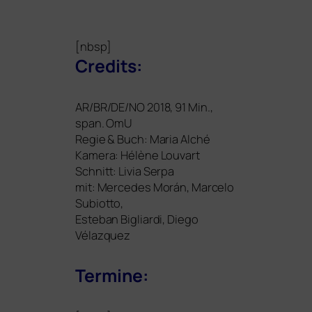
[nbsp]
Credits:
AR
/
BR
/
DE
/
NO
2018, 91 Min.,
span. OmU
Regie
&
Buch: Maria Alché
Kamera: Hélène Louvart
Schnitt: Livia Serpa
mit: Mercedes Morán, Marcelo
Subiotto,
Esteban Bigliardi, Diego
Vélazquez
Termine: