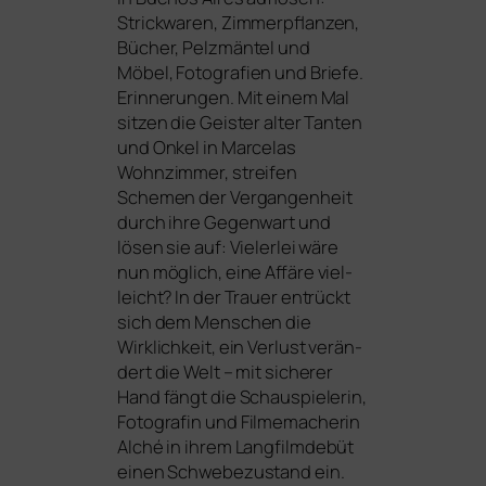
Strickwaren, Zimmerpflanzen,
Bücher, Pelzmäntel und
Möbel, Fotografien und Briefe.
Erinnerungen. Mit einem Mal
sit­zen die Geister alter Tanten
und Onkel in Marcelas
Wohnzimmer, strei­fen
Schemen der Vergangenheit
durch ihre Gegenwart und
lösen sie auf: Vielerlei wäre
nun mög­lich, eine Affäre viel­
leicht? In der Trauer ent­rückt
sich dem Menschen die
Wirklichkeit, ein Verlust ver­än­
dert die Welt – mit siche­rer
Hand fängt die Schauspielerin,
Fotografin und Filmemacherin
Alché in ihrem Langfilmdebüt
einen Schwebezustand ein.