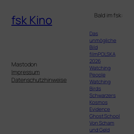
Bald im fsk:
fsk Kino
Das
unmögliche
Bild
filmPOLSKA
2026
Mastodon
Watching
Impressum
People
Datenschutzhinweise
Watching
Birds
Schwarzers
Kosmos
Evidence
Ghost School
Von Scham
und Geld