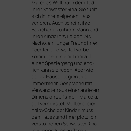
Marcelas Welt nach dem Tod
ihrer Schwester Rina. Sie fühlt
sich in ihrem eige­nen Haus
ver­lo­ren. Auch scheint ihre
Beziehung zu ihrem Mann und
ihren Kindern zu lei­den. Als
Nacho, ein jun­ger Freund ihrer
Tochter, uner­war­tet vor­bei­
kommt, geht sie mit ihm auf
einen Spaziergang und end­
lich kann sie reden. Aber wie­
der zu Hause, beginnt sie
immer mehr, Gespräche mit
Verwandten aus einer ande­ren
Dimension zu füh­ren. Marcela,
gut ver­hei­ra­tet, Mutter drei­er
halb­wüch­si­ger Kinder, muss
den Hausstand ihrer plötz­lich
ver­stor­be­nen Schwester Rina
in Buenos Aires auf­lö­sen: