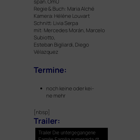
span. OmU
Regie
&
Buch: Maria Alché
Kamera: Hélène Louvart
Schnitt: Livia Serpa
mit: Mercedes Morán, Marcelo
Subiotto,
Esteban Bigliardi, Diego
Vélazquez
Termine:
noch kei­ne oder kei­
ne mehr
[nbsp]
Trailer:
Trailer Die unter­ge­gan­ge­ne
Familie Familia sum­er­gi­da dt