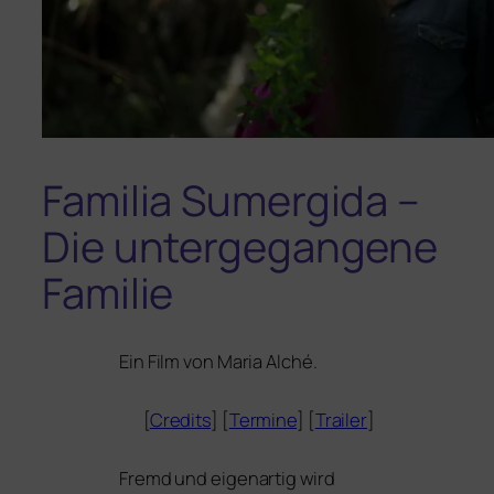
Familia Sumergida –
Die untergegangene
Familie
Ein Film von
Maria Alché
.
[
Credits
] [
Termine
] [
Trailer
]
Fremd und eigen­ar­tig wird