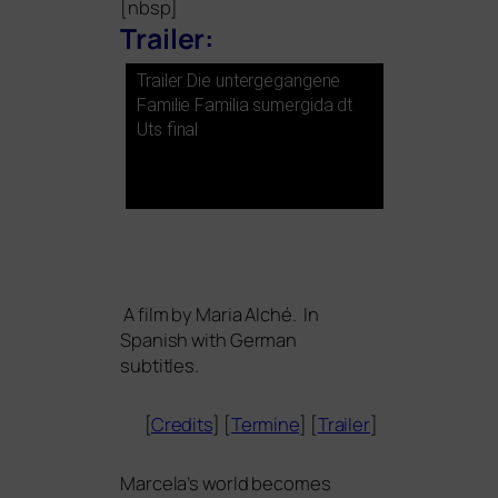
[nbsp]
Trailer:
Trailer Die unter­ge­gan­ge­ne
Familie Familia sum­er­gi­da dt
Uts final
A film by
Maria Alché
. In
Spanish with German
subtitles.
[
Credits
] [
Termine
] [
Trailer
]
Marcela’s world beco­mes