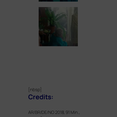
[nbsp]
Credits:
AR
/
BR
/
DE
/
NO
2018, 91 Min.,