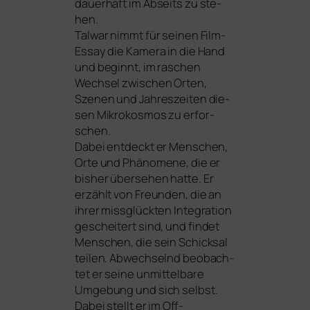
dau­er­haft im Abseits zu ste­
hen.
Talwar nimmt für sei­nen Film-
Essay die Kamera in die Hand
und beginnt, im raschen
Wechsel zwi­schen Orten,
Szenen und Jahreszeiten die­
sen Mikrokosmos zu erfor­
schen.
Dabei ent­deckt er Menschen,
Orte und Phänomene, die er
bis­her über­se­hen hat­te. Er
erzählt von Freunden, die an
ihrer miss­glück­ten Integration
geschei­tert sind, und fin­det
Menschen, die sein Schicksal
tei­len. Abwechselnd beob­ach­
tet er sei­ne unmit­tel­ba­re
Umgebung und sich selbst.
Dabei stellt er im Off-