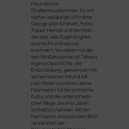
Freund
innen,
Straßenmusiker
innen. Es ent­
ste­hen bei­läu­fi­ge, oft inti­me
Dialoge über Kindheit, Politik,
Trauer, Heimat und Identität –
dar­über, was Zugehörigkeit
aus­macht und was sie
erschwert. Verwoben mit die­
sen Straßenszenen ist Talwars
eige­ne Geschichte: die
Entscheidung, gemein­sam mit
sei­nem bes­ten Freund Adi
nach Polen zu zie­hen, sei­ne
Faszination für die pol­ni­sche
Kultur und die unter­schied­li­
chen Wege, die ihre Leben
schließ­lich nah­men. Mit fei­
nem Humor und prä­zi­sem Blick
ver­sam­melt der