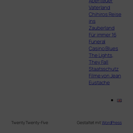
Abenteuer
Vaterland
Chihiros Reise
ins
Zauberland
Für immer 16
Funeral
Casino Blues
The Lights,
They Fall
Staatsschutz
Filme von Jean
Eustache
Twenty Twenty-Five
Gestaltet mit
WordPress