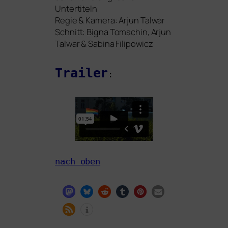
Untertiteln
Regie
&
Kamera: Arjun Talwar
Schnitt: Bigna Tomschin, Arjun
Talwar
&
Sabina Filipowicz
Trailer
:
nach oben