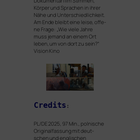
Dokumentarfilm Stimmen,
Körper und Sprachen in ihrer
Nähe und Unterschiedlichkeit.
Am Ende bleibt eine lei­se, offe­
ne Frage: „Wie vie­le Jahre
muss jemand an einem Ort
leben, um von dort zu sein?”
Vision Kino
Credits
:
PL
/
DE
2025, 97 Min., pol­ni­sche
Originalfassung mit deut­
schen und eng­li­schen