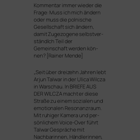
Kommentar immer wie­der die
Frage: Muss ich mich ändern
oder muss die pol­ni­sche
Gesellschaft sich ändern,
damit Zugezogene selbst­ver­
ständlch Teil der
Gemeinschaft wer­den kön­
nen? [Rainer Mende]
„
Seit über drei­zehn Jahren lebt
Arjun Talwar in der Ulica Wilcza
in Warschau. In
BRIEFE
AUS
DER
WILCZA
macht er die­se
Straße zu einem sozia­len und
emo­tio­na­len Resonanzraum.
Mit ruhi­ger Kamera und per­
sön­li­chem Voice-Over führt
Talwar Gespräche mit
Nachbar
innen, Händler
innen,