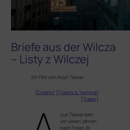
Briefe aus der Wilcza
– Listy z Wilczej
Ein Film von
Arjun Talwar
.
[
Credits
]
[Tickets
&
Termine]
[
Trailer
]
A
rjun Talwar kam
vor vie­len Jahren
nach Polen. Er