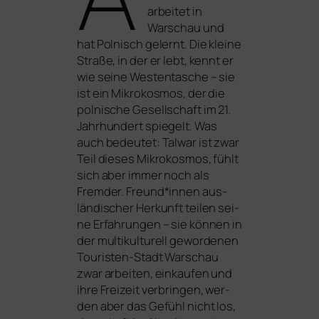
arbei­tet in
Warschau und
hat Polnisch gelernt. Die klei­ne
Straße, in der er lebt, kennt er
wie sei­ne Westentasche – sie
ist ein Mikrokosmos, der die
pol­ni­sche Gesellschaft im 21.
Jahrhundert spie­gelt. Was
auch bedeu­tet: Talwar ist zwar
Teil die­ses Mikrokosmos, fühlt
sich aber immer noch als
Fremder. Freund*innen aus­
län­di­scher Herkunft tei­len sei­
ne Erfahrungen – sie kön­nen in
der mul­ti­kul­tu­rell gewor­de­nen
Touristen-Stadt Warschau
zwar arbei­ten, ein­kau­fen und
ihre Freizeit ver­brin­gen, wer­
den aber das Gefühl nicht los,