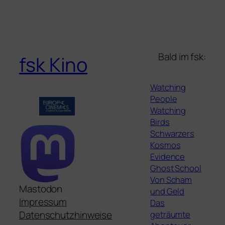
Bald im fsk:
fsk Kino
Watching
People
Watching
Birds
Schwarzers
Kosmos
Evidence
Ghost School
Von Scham
Mastodon
und Geld
Impressum
Das
geträumte
Datenschutzhinweise